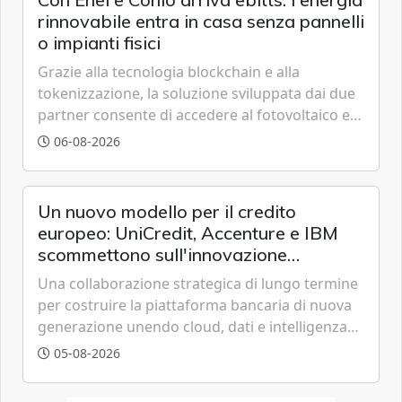
rinnovabile entra in casa senza pannelli
o impianti fisici
Grazie alla tecnologia blockchain e alla
tokenizzazione, la soluzione sviluppata dai due
partner consente di accedere al fotovoltaico e
all'eolico ottenendo risparmi diretti in bolletta,
06-08-2026
offrendo un'alternativa ideale soprattutto per
chi vive in appartamento nei centri urbani.
Un nuovo modello per il credito
europeo: UniCredit, Accenture e IBM
scommettono sull'innovazione
tecnologica
Una collaborazione strategica di lungo termine
per costruire la piattaforma bancaria di nuova
generazione unendo cloud, dati e intelligenza
artificiale.
05-08-2026