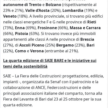
autonome di Trento
e
Bolzano
(rispettivamente al
23% e 21%),
Valle d’Aosta
(20%),
Lombardia
(19%) e
Veneto
(18%). A livello provinciale, si trovano più edifici
nelle classi energetiche F e G nelle province di
Rieti
(73%),
Enna
(69%),
Frosinone
(66%),
Massa e Carrara
(66%),
Pistoia
(63%). Si trovano invece più immobili
appartenenti alle classi A nelle province di
Brescia
(27%), di
Ascoli Piceno
(25%)
Bergamo
(23%),
Bari
(22%),
Como
e
Verona
(entrambe al 21%).
La quarta edizione di SAIE BARI e le iniziative sui
temi della sostenibilità
SAIE – La Fiera delle Costruzioni: progettazione, edilizia,
impianti -, organizzata da Senaf con il patrocinio e la
collaborazione di ANCE, Federcostruzioni e delle
principali associazioni italiane del comparto, torna alla
Fiera del Levante di Bari dal 23 al 25 ottobre per la sua
quarta edizione.