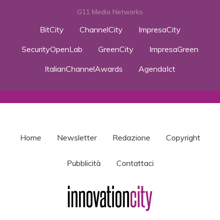
G11 Media Networks
BitCity
ChannelCity
ImpresaCity
SecurityOpenLab
GreenCity
ImpresaGreen
ItalianChannelAwards
AgendaIct
Home
Newsletter
Redazione
Copyright
Pubblicità
Contattaci