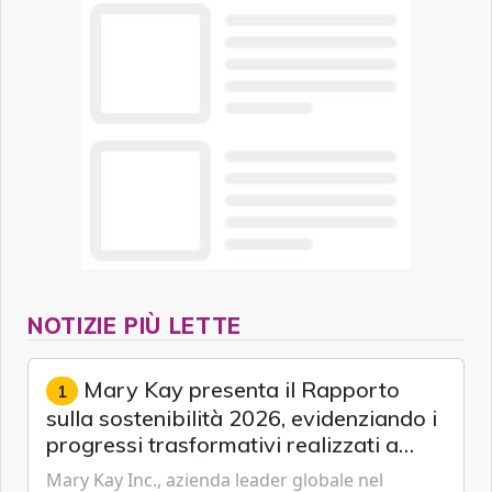
NOTIZIE PIÙ LETTE
Mary Kay presenta il Rapporto
1
sulla sostenibilità 2026, evidenziando i
progressi trasformativi realizzati a
livello globale nelle sfere sociale,
Mary Kay Inc., azienda leader globale nel