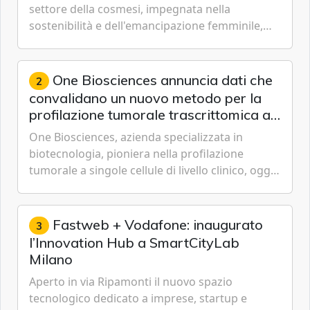
economica e ambientale
settore della cosmesi, impegnata nella
sostenibilità e dell'emancipazione femminile,
oggi ha presentato il suo Rapporto sulla
sostenibilità 2026, una panora...
One Biosciences annuncia dati che
2
convalidano un nuovo metodo per la
profilazione tumorale trascrittomica a
singole cellule da campioni istologici
One Biosciences, azienda specializzata in
biotecnologia, pioniera nella profilazione
tumorale a singole cellule di livello clinico, oggi
ha annunciato dati indicanti che i profili di
espressione dell'...
Fastweb + Vodafone: inaugurato
3
l’Innovation Hub a SmartCityLab
Milano
Aperto in via Ripamonti il nuovo spazio
tecnologico dedicato a imprese, startup e