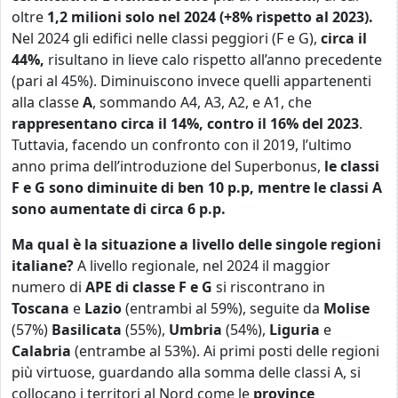
oltre
1,2 milioni solo nel 2024 (+8% rispetto al 2023).
Nel 2024 gli edifici nelle classi peggiori (F e G),
circa il
44%,
risultano in lieve calo rispetto all’anno precedente
(pari al 45%). Diminuiscono invece quelli appartenenti
alla classe
A
, sommando A4, A3, A2, e A1, che
rappresentano circa il 14%, contro il 16% del 2023
.
Tuttavia, facendo un confronto con il 2019, l’ultimo
anno prima dell’introduzione del Superbonus,
le classi
F e G sono diminuite di ben 10 p.p, mentre le classi A
sono aumentate di circa 6 p.p.
Ma qual è la situazione a livello delle singole regioni
italiane?
A livello regionale, nel 2024 il maggior
numero di
APE di classe F e G
si riscontrano in
Toscana
e
Lazio
(entrambi al 59%), seguite da
Molise
(57%)
Basilicata
(55%),
Umbria
(54%),
Liguria
e
Calabria
(entrambe al 53%). Ai primi posti delle regioni
più virtuose, guardando alla somma delle classi A, si
collocano i territori al Nord come le
province