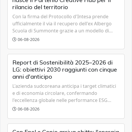
rilancio del territorio
Con la firma del Protocollo d'Intesa prende
ufficialmente il via il recupero dell'ex Albergo
Scuola di Summonte grazie a un modello di
partenariato pubblico-privato e a una rete di
06-08-2026
partner strategici d'eccellenza.
Report di Sostenibilità 2025–2026 di
LG: obiettivi 2030 raggiunti con cinque
anni d'anticipo
L'azienda sudcoreana anticipa i target climatici
e di economia circolare, confermando
l'eccellenza globale nelle performance ESG
grazie a innovazione, accessibilità e governance
06-08-2026
trasparente.
Con Enel e Conio arriva ebitts: l'energia