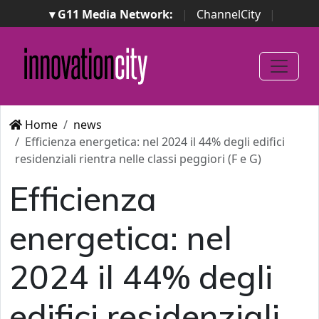
▾ G11 Media Network:
|
ChannelCity
|
ImpresaCity
|
SecurityOpenLab
|
Italian Channel
Awards
|
Italian Project Awards
|
Italian Security
Awards
|
...
Home
news
Efficienza energetica: nel 2024 il 44% degli edifici
residenziali rientra nelle classi peggiori (F e G)
Efficienza
energetica: nel
2024 il 44% degli
edifici residenziali