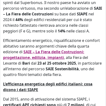
spinti dal Superbonus. Il nostro paese ha avviato un
percorso virtuoso, ma secondo un’elaborazione di
SAIE
– La Fiera delle Costruzioni
su base dati
SIAPE
nel
2024 il
44%
degli edifici residenziali per cui è stato
richiesto l’attestato rientrava ancora nelle classi
peggiori (F e G), mentre solo il
14%
nelle classi A.
Efficientamento energetico, riqualificazione e comfort
abitativo saranno argomenti chiave della quarta
edizione di
SAIE – La Fiera delle Costruzioni:
progettazione, edilizia, impianti
, alla Fiera del
Levante di
Bari
dal
23 al 25 ottobre 2025
, in particolare
all’interno del percorso
SAIE Sostenibilità
, uno dei
quattro filoni tematici della fiera.
L’efficienza energetica degli edifici italiani: cosa
dicono i dati SIAPE
Dal 2015, anno di attivazione del sistema SIAPE, i
certificati APE richiesti sono
più di
7 milioni
, di cui