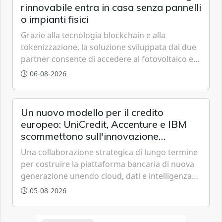
rinnovabile entra in casa senza pannelli
o impianti fisici
Grazie alla tecnologia blockchain e alla
tokenizzazione, la soluzione sviluppata dai due
partner consente di accedere al fotovoltaico e
all'eolico ottenendo risparmi diretti in bolletta,
06-08-2026
offrendo un'alternativa ideale soprattutto per
chi vive in appartamento nei centri urbani.
Un nuovo modello per il credito
europeo: UniCredit, Accenture e IBM
scommettono sull'innovazione
tecnologica
Una collaborazione strategica di lungo termine
per costruire la piattaforma bancaria di nuova
generazione unendo cloud, dati e intelligenza
artificiale.
05-08-2026