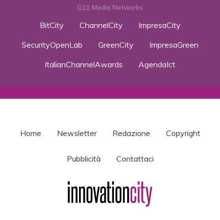
G11 Media Networks
BitCity
ChannelCity
ImpresaCity
SecurityOpenLab
GreenCity
ImpresaGreen
ItalianChannelAwards
AgendaIct
Home
Newsletter
Redazione
Copyright
Pubblicità
Contattaci