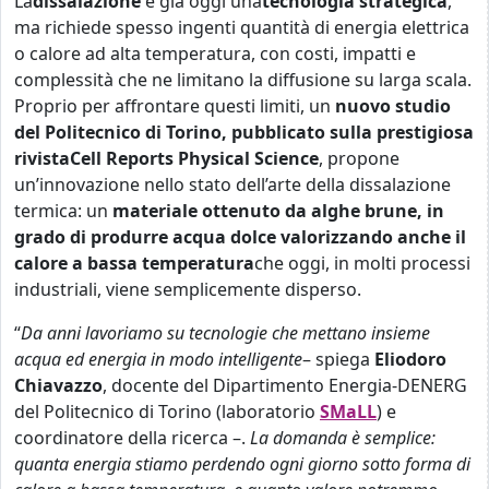
La
dissalazione
è già oggi una
tecnologia strategica
,
ma richiede spesso ingenti quantità di energia elettrica
o calore ad alta temperatura, con costi, impatti e
complessità che ne limitano la diffusione su larga scala.
Proprio per affrontare questi limiti, un
nuovo studio
del Politecnico di Torino
,
pubblicato sulla prestigiosa
rivista
Cell Reports Physical Science
, propone
un’innovazione nello stato dell’arte della dissalazione
termica: un
materiale ottenuto da alghe brune, in
grado di produrre acqua dolce valorizzando anche il
calore a bassa temperatura
che oggi, in molti processi
industriali, viene semplicemente disperso.
“
Da anni lavoriamo su tecnologie che mettano insieme
acqua ed energia in modo intelligente
– spiega
Eliodoro
Chiavazzo
, docente del Dipartimento Energia-DENERG
del Politecnico di Torino (laboratorio
SMaLL
) e
coordinatore della ricerca –.
La domanda è semplice:
quanta energia stiamo perdendo ogni giorno sotto forma di