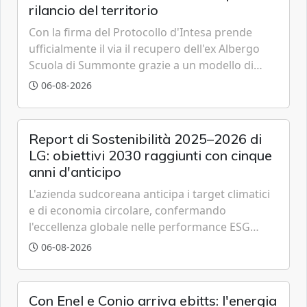
rilancio del territorio
Con la firma del Protocollo d'Intesa prende
ufficialmente il via il recupero dell'ex Albergo
Scuola di Summonte grazie a un modello di
partenariato pubblico-privato e a una rete di
06-08-2026
partner strategici d'eccellenza.
Report di Sostenibilità 2025–2026 di
LG: obiettivi 2030 raggiunti con cinque
anni d'anticipo
L'azienda sudcoreana anticipa i target climatici
e di economia circolare, confermando
l'eccellenza globale nelle performance ESG
grazie a innovazione, accessibilità e governance
06-08-2026
trasparente.
Con Enel e Conio arriva ebitts: l'energia