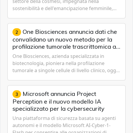
settore della cosmesi, impegnata nella
sostenibilità e dell'emancipazione femminile,
oggi ha presentato il suo Rapporto sulla
sostenibilità 2026, una panora...
One Biosciences annuncia dati che
2
convalidano un nuovo metodo per la
profilazione tumorale trascrittomica a
singole cellule da campioni istologici
One Biosciences, azienda specializzata in
biotecnologia, pioniera nella profilazione
tumorale a singole cellule di livello clinico, oggi
ha annunciato dati indicanti che i profili di
espressione dell'...
Microsoft annuncia Project
3
Perception e il nuovo modello IA
specializzato per la cybersecurity
Una piattaforma di sicurezza basata su agenti
autonomi e il modello Microsoft AI-Cyber-1-
Flash per consentire alle organizzazioni di