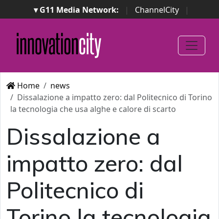
▾ G11 Media Network:
|
ChannelCity
|
ImpresaCity
|
SecurityOpenLab
|
Italian Channel
Awards
|
Italian Project Awards
|
Italian Security
Awards
|
...
Home
news
Dissalazione a impatto zero: dal Politecnico di Torino
la tecnologia che usa alghe e calore di scarto
Dissalazione a
impatto zero: dal
Politecnico di
Torino la tecnologia