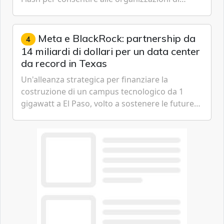
passare da una difesa reattiva a una strategia di
gestione continua del rischio.
Meta e BlackRock: partnership da
4
14 miliardi di dollari per un data center
da record in Texas
Un'alleanza strategica per finanziare la
costruzione di un campus tecnologico da 1
gigawatt a El Paso, volto a sostenere le future
ambizioni di superintelligenza e intelligenza
artificiale dell'azienda di Mark Zuckerberg.