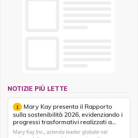
NOTIZIE PIÙ LETTE
Mary Kay presenta il Rapporto
1
sulla sostenibilità 2026, evidenziando i
progressi trasformativi realizzati a
livello globale nelle sfere sociale,
Mary Kay Inc., azienda leader globale nel
economica e ambientale