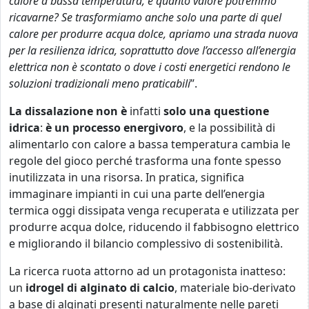
calore a bassa temperatura, e quanto valore potremmo
ricavarne? Se trasformiamo anche solo una parte di quel
calore per produrre acqua dolce, apriamo una strada nuova
per la resilienza idrica, soprattutto dove l’accesso all’energia
elettrica non è scontato o dove i costi energetici rendono le
soluzioni tradizionali meno praticabili
”.
La dissalazione non è
infatti
solo una questione
idrica
:
è un processo energivoro
, e la possibilità di
alimentarlo con calore a bassa temperatura cambia le
regole del gioco perché trasforma una fonte spesso
inutilizzata in una risorsa. In pratica, significa
immaginare impianti in cui una parte dell’energia
termica oggi dissipata venga recuperata e utilizzata per
produrre acqua dolce, riducendo il fabbisogno elettrico
e migliorando il bilancio complessivo di sostenibilità.
La ricerca ruota attorno ad un protagonista inatteso:
un
idrogel di alginato di calcio
, materiale bio-derivato
a base di alginati presenti naturalmente nelle pareti