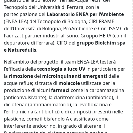
guidato dal laboratorio “Terra&Acqua Tech” del
Tecnopolo dell’Università di Ferrara, con la
partecipazione del
Laboratorio ENEA per l’Ambiente
(ENEA-LEA) del Tecnopolo di Bologna, CIRI-FRAME
dell’Università di Bologna, ProAmbiente e Cnr- ISSMC di
Faenza. I partner industriali sono: Gruppo HERA (con il
depuratore di Ferrara), CIFO del
gruppo Biolchim spa
e Naturedulis
.
Nell’ambito del progetto, il team ENEA-LEA testerà
l’efficacia della
tecnologia a luce UV
in particolare per
la
rimozione
dei
microinquinanti emergenti
dalle
acque reflue; si tratta di
molecole
utilizzate per la
produzione di alcuni
farmaci
come la carbamazepina
(anticonvulsivante), la claritromicina (antibiotico), il
diclofenac (antinfiammatorio), la levofloxacina e
l’eritromicina (antibiotici) e di composti presenti nelle
plastiche, come il bisfenolo A classificato come
interferente endocrino, in grado di alterare il