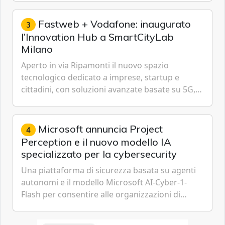
espressione dell'...
Fastweb + Vodafone: inaugurato
3
l’Innovation Hub a SmartCityLab
Milano
Aperto in via Ripamonti il nuovo spazio
tecnologico dedicato a imprese, startup e
cittadini, con soluzioni avanzate basate su 5G,
IoT, Cloud, Intelligenza Artificiale e
Cybersecurity.
Microsoft annuncia Project
4
Perception e il nuovo modello IA
specializzato per la cybersecurity
Una piattaforma di sicurezza basata su agenti
autonomi e il modello Microsoft AI-Cyber-1-
Flash per consentire alle organizzazioni di
passare da una difesa reattiva a una strategia di
gestione continua del rischio.