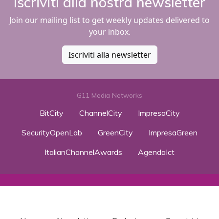
Iscriviti alla nostra newsletter
Join our mailing list to get weekly updates delivered to
your inbox.
Iscriviti alla newsletter
G11 Media Networks
BitCity
ChannelCity
ImpresaCity
SecurityOpenLab
GreenCity
ImpresaGreen
ItalianChannelAwards
AgendaIct