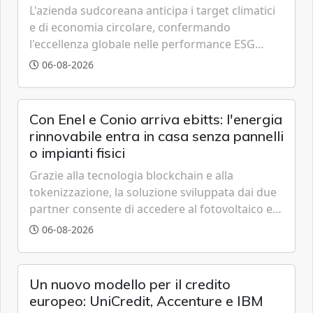
L'azienda sudcoreana anticipa i target climatici
e di economia circolare, confermando
l'eccellenza globale nelle performance ESG
grazie a innovazione, accessibilità e governance
06-08-2026
trasparente.
Con Enel e Conio arriva ebitts: l'energia
rinnovabile entra in casa senza pannelli
o impianti fisici
Grazie alla tecnologia blockchain e alla
tokenizzazione, la soluzione sviluppata dai due
partner consente di accedere al fotovoltaico e
all'eolico ottenendo risparmi diretti in bolletta,
06-08-2026
offrendo un'alternativa ideale soprattutto per
chi vive in appartamento nei centri urbani.
Un nuovo modello per il credito
europeo: UniCredit, Accenture e IBM