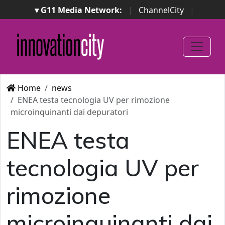
▾ G11 Media Network:
|
ChannelCity
|
ImpresaCity
|
SecurityOpenLab
|
Italian Channel
Awards
|
Italian Project Awards
|
Italian Security
Awards
|
...
Home
news
ENEA testa tecnologia UV per rimozione
microinquinanti dai depuratori
ENEA testa
tecnologia UV per
rimozione
microinquinanti dai