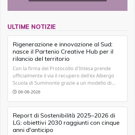
ULTIME NOTIZIE
Rigenerazione e innovazione al Sud:
nasce il Partenio Creative Hub per il
rilancio del territorio
Con la firma del Protocollo d'Intesa prende
ufficialmente il via il recupero dell'ex Albergo
Scuola di Summonte grazie a un modello di
partenariato pubblico-privato e a una rete di
06-08-2026
partner strategici d'eccellenza.
Report di Sostenibilità 2025–2026 di
LG: obiettivi 2030 raggiunti con cinque
anni d'anticipo