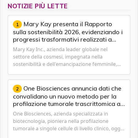
NOTIZIE PIÙ LETTE
Mary Kay presenta il Rapporto
1
sulla sostenibilità 2026, evidenziando i
progressi trasformativi realizzati a
livello globale nelle sfere sociale,
Mary Kay Inc., azienda leader globale nel
economica e ambientale
settore della cosmesi, impegnata nella
sostenibilità e dell'emancipazione femminile,
oggi ha presentato il suo Rapporto sulla
sostenibilità 2026, una panora...
One Biosciences annuncia dati che
2
convalidano un nuovo metodo per la
profilazione tumorale trascrittomica a
singole cellule da campioni istologici
One Biosciences, azienda specializzata in
biotecnologia, pioniera nella profilazione
tumorale a singole cellule di livello clinico, oggi
ha annunciato dati indicanti che i profili di