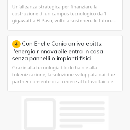
Un'alleanza strategica per finanziare la
costruzione di un campus tecnologico da 1
gigawatt a El Paso, volto a sostenere le future
ambizioni di superintelligenza e intelligenza
artificiale dell'azienda di Mark Zuckerberg.
Con Enel e Conio arriva ebitts:
4
l'energia rinnovabile entra in casa
senza pannelli o impianti fisici
Grazie alla tecnologia blockchain e alla
tokenizzazione, la soluzione sviluppata dai due
partner consente di accedere al fotovoltaico e
all'eolico ottenendo risparmi diretti in bolletta,
offrendo un'alternativa ideale soprattutto per
chi vive in appartamento nei centri urbani.