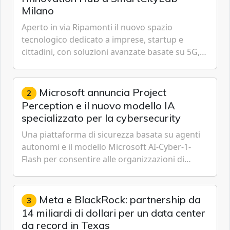
Milano
Aperto in via Ripamonti il nuovo spazio
tecnologico dedicato a imprese, startup e
cittadini, con soluzioni avanzate basate su 5G,
IoT, Cloud, Intelligenza Artificiale e
Cybersecurity.
Microsoft annuncia Project
2
Perception e il nuovo modello IA
specializzato per la cybersecurity
Una piattaforma di sicurezza basata su agenti
autonomi e il modello Microsoft AI-Cyber-1-
Flash per consentire alle organizzazioni di
passare da una difesa reattiva a una strategia di
gestione continua del rischio.
Meta e BlackRock: partnership da
3
14 miliardi di dollari per un data center
da record in Texas