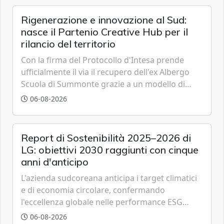
Rigenerazione e innovazione al Sud:
nasce il Partenio Creative Hub per il
rilancio del territorio
Con la firma del Protocollo d'Intesa prende
ufficialmente il via il recupero dell'ex Albergo
Scuola di Summonte grazie a un modello di
partenariato pubblico-privato e a una rete di
06-08-2026
partner strategici d'eccellenza.
Report di Sostenibilità 2025–2026 di
LG: obiettivi 2030 raggiunti con cinque
anni d'anticipo
L'azienda sudcoreana anticipa i target climatici
e di economia circolare, confermando
l'eccellenza globale nelle performance ESG
grazie a innovazione, accessibilità e governance
06-08-2026