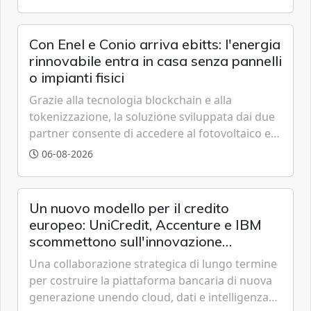
trasparente.
Con Enel e Conio arriva ebitts: l'energia
rinnovabile entra in casa senza pannelli
o impianti fisici
Grazie alla tecnologia blockchain e alla
tokenizzazione, la soluzione sviluppata dai due
partner consente di accedere al fotovoltaico e
all'eolico ottenendo risparmi diretti in bolletta,
06-08-2026
offrendo un'alternativa ideale soprattutto per
chi vive in appartamento nei centri urbani.
Un nuovo modello per il credito
europeo: UniCredit, Accenture e IBM
scommettono sull'innovazione
tecnologica
Una collaborazione strategica di lungo termine
per costruire la piattaforma bancaria di nuova
generazione unendo cloud, dati e intelligenza