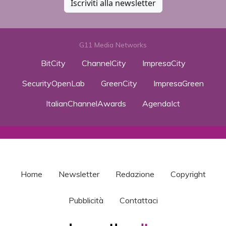
Iscriviti alla newsletter
G11 Media Networks
BitCity
ChannelCity
ImpresaCity
SecurityOpenLab
GreenCity
ImpresaGreen
ItalianChannelAwards
AgendaIct
Home
Newsletter
Redazione
Copyright
Pubblicità
Contattaci