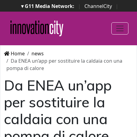
▾ G11 Media Network:
|
ChannelCity
|
ImpresaCity
|
SecurityOpenLab
|
Italian Channel
Awards
|
Italian Project Awards
|
Italian Security
Awards
|
...
Home
news
Da ENEA un’app per sostituire la caldaia con una
pompa di calore
Da ENEA un’app
per sostituire la
caldaia con una
pompa di calore