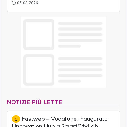
artificiale.
05-08-2026
NOTIZIE PIÙ LETTE
Fastweb + Vodafone: inaugurato
1
l’Innovation Hub a SmartCityLab