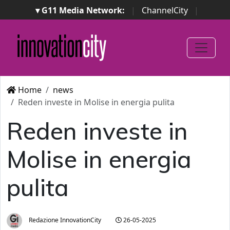
▾ G11 Media Network:
|
ChannelCity
|
ImpresaCity
|
SecurityOpenLab
|
Italian Channel
Awards
|
Italian Project Awards
|
Italian Security
Awards
|
...
Home
news
Reden investe in Molise in energia pulita
Reden investe in
Molise in energia
pulita
Redazione InnovationCity
26-05-2025