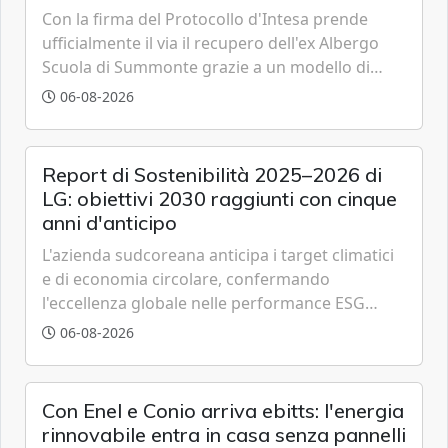
Con la firma del Protocollo d'Intesa prende
ufficialmente il via il recupero dell'ex Albergo
Scuola di Summonte grazie a un modello di
partenariato pubblico-privato e a una rete di
06-08-2026
partner strategici d'eccellenza.
Report di Sostenibilità 2025–2026 di
LG: obiettivi 2030 raggiunti con cinque
anni d'anticipo
L'azienda sudcoreana anticipa i target climatici
e di economia circolare, confermando
l'eccellenza globale nelle performance ESG
grazie a innovazione, accessibilità e governance
06-08-2026
trasparente.
Con Enel e Conio arriva ebitts: l'energia
rinnovabile entra in casa senza pannelli