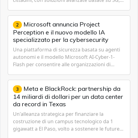
IoT, Cloud, Intelligenza Artificiale e
Cybersecurity.
Microsoft annuncia Project
2
Perception e il nuovo modello IA
specializzato per la cybersecurity
Una piattaforma di sicurezza basata su agenti
autonomi e il modello Microsoft AI-Cyber-1-
Flash per consentire alle organizzazioni di
passare da una difesa reattiva a una strategia di
gestione continua del rischio.
Meta e BlackRock: partnership da
3
14 miliardi di dollari per un data center
da record in Texas
Un'alleanza strategica per finanziare la
costruzione di un campus tecnologico da 1
gigawatt a El Paso, volto a sostenere le future
ambizioni di superintelligenza e intelligenza