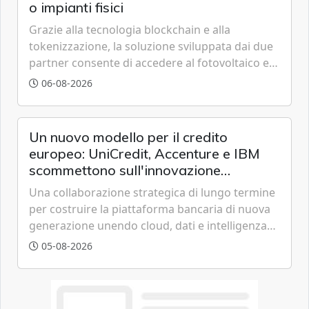
o impianti fisici
Grazie alla tecnologia blockchain e alla
tokenizzazione, la soluzione sviluppata dai due
partner consente di accedere al fotovoltaico e
all'eolico ottenendo risparmi diretti in bolletta,
06-08-2026
offrendo un'alternativa ideale soprattutto per
chi vive in appartamento nei centri urbani.
Un nuovo modello per il credito
europeo: UniCredit, Accenture e IBM
scommettono sull'innovazione
tecnologica
Una collaborazione strategica di lungo termine
per costruire la piattaforma bancaria di nuova
generazione unendo cloud, dati e intelligenza
artificiale.
05-08-2026