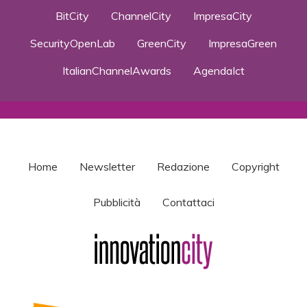
BitCity
ChannelCity
ImpresaCity
SecurityOpenLab
GreenCity
ImpresaGreen
ItalianChannelAwards
AgendaIct
Home
Newsletter
Redazione
Copyright
Pubblicità
Contattaci