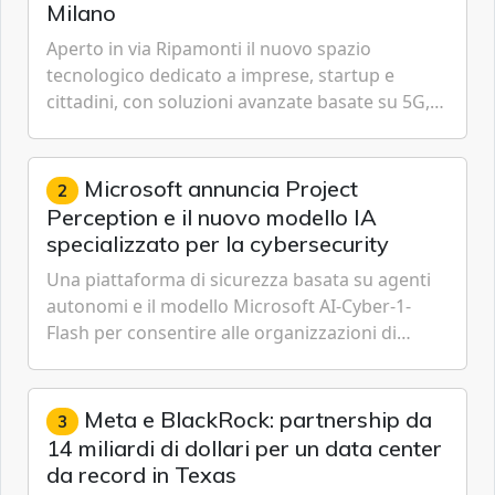
Milano
Aperto in via Ripamonti il nuovo spazio
tecnologico dedicato a imprese, startup e
cittadini, con soluzioni avanzate basate su 5G,
IoT, Cloud, Intelligenza Artificiale e
Cybersecurity.
Microsoft annuncia Project
2
Perception e il nuovo modello IA
specializzato per la cybersecurity
Una piattaforma di sicurezza basata su agenti
autonomi e il modello Microsoft AI-Cyber-1-
Flash per consentire alle organizzazioni di
passare da una difesa reattiva a una strategia di
gestione continua del rischio.
Meta e BlackRock: partnership da
3
14 miliardi di dollari per un data center
da record in Texas