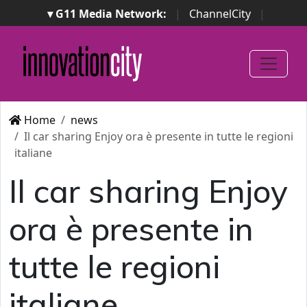
▾ G11 Media Network:
|
ChannelCity
|
ImpresaCity
|
SecurityOpenLab
|
Italian Channel
Awards
|
Italian Project Awards
|
Italian Security
Awards
|
...
Home
news
Il car sharing Enjoy ora è presente in tutte le regioni
italiane
Il car sharing Enjoy
ora è presente in
tutte le regioni
italiane