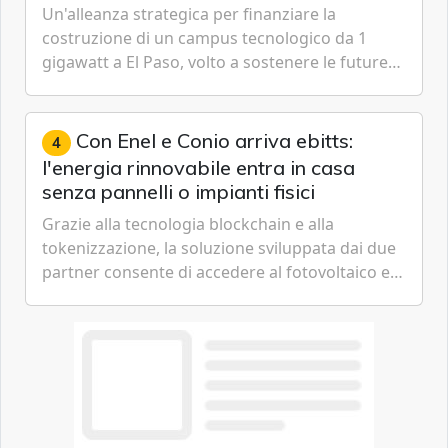
Un'alleanza strategica per finanziare la
costruzione di un campus tecnologico da 1
gigawatt a El Paso, volto a sostenere le future
ambizioni di superintelligenza e intelligenza
artificiale dell'azienda di Mark Zuckerberg.
Con Enel e Conio arriva ebitts:
4
l'energia rinnovabile entra in casa
senza pannelli o impianti fisici
Grazie alla tecnologia blockchain e alla
tokenizzazione, la soluzione sviluppata dai due
partner consente di accedere al fotovoltaico e
all'eolico ottenendo risparmi diretti in bolletta,
offrendo un'alternativa ideale soprattutto per
chi vive in appartamento nei centri urbani.