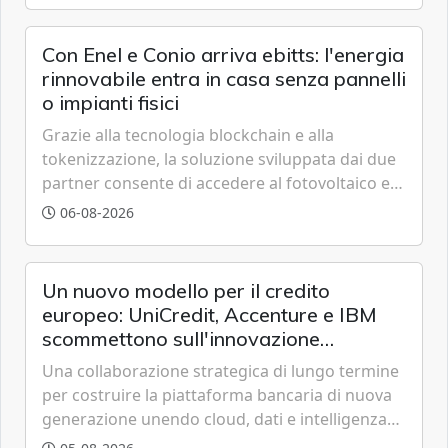
Con Enel e Conio arriva ebitts: l'energia
rinnovabile entra in casa senza pannelli
o impianti fisici
Grazie alla tecnologia blockchain e alla
tokenizzazione, la soluzione sviluppata dai due
partner consente di accedere al fotovoltaico e
all'eolico ottenendo risparmi diretti in bolletta,
06-08-2026
offrendo un'alternativa ideale soprattutto per
chi vive in appartamento nei centri urbani.
Un nuovo modello per il credito
europeo: UniCredit, Accenture e IBM
scommettono sull'innovazione
tecnologica
Una collaborazione strategica di lungo termine
per costruire la piattaforma bancaria di nuova
generazione unendo cloud, dati e intelligenza
artificiale.