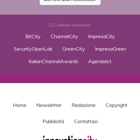
G11 Media Networks
BitCity
ChannelCity
ImpresaCity
SecurityOpenLab
GreenCity
ImpresaGreen
ItalianChannelAwards
AgendaIct
Home
Newsletter
Redazione
Copyright
Pubblicità
Contattaci