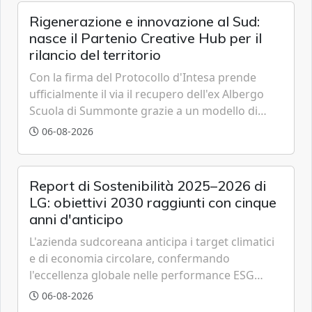
Rigenerazione e innovazione al Sud:
nasce il Partenio Creative Hub per il
rilancio del territorio
Con la firma del Protocollo d'Intesa prende
ufficialmente il via il recupero dell'ex Albergo
Scuola di Summonte grazie a un modello di
partenariato pubblico-privato e a una rete di
06-08-2026
partner strategici d'eccellenza.
Report di Sostenibilità 2025–2026 di
LG: obiettivi 2030 raggiunti con cinque
anni d'anticipo
L'azienda sudcoreana anticipa i target climatici
e di economia circolare, confermando
l'eccellenza globale nelle performance ESG
grazie a innovazione, accessibilità e governance
06-08-2026
trasparente.