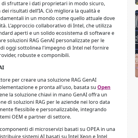
i sfruttare i dati proprietari in modo sicuro,
dei risultati dell’IA. Ciò migliora la qualità e
 fondamentali in un mondo come quello attuale dove
ità.
L'approccio collaborativo di Intel, che utilizza
tandard aperti e un solido ecosistema di software e
eare soluzioni RAG GenAI personalizzate per le
i oggi sottolinea l'impegno di Intel nel fornire
rovider, robuste e componibili.
AI
settore per creare una soluzione RAG GenAI
mplementazione e pronta all'uso, basata su
Open
ne la soluzione chiavi in mano GenAI offra un
ne di soluzioni RAG per le aziende nei loro data
mente flessibile e personalizzabile, integrando
stemi OEM e partner di settore.
 componenti di microservizi basati su OPEA in una
tribuire sistemi AI basati su Intel Xeon e Intel