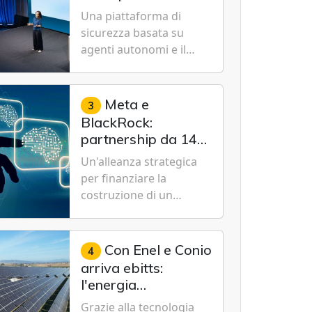
Cybersecurity.
nuovo modello IA
Una piattaforma di
specializzato per la
sicurezza basata su
cybersecurity
agenti autonomi e il
modello Microsoft AI-
Cyber-1-Flash per
consentire alle
Meta e
3
organizzazioni di
BlackRock:
passare da una difesa
partnership da 14
reattiva a una strategia
miliardi di dollari
Un'alleanza strategica
di gestione continua del
per un data center
per finanziare la
rischio.
da record in Texas
costruzione di un
campus tecnologico da
1 gigawatt a El Paso,
volto a sostenere le
Con Enel e Conio
4
future ambizioni di
arriva ebitts:
superintelligenza e
l'energia
intelligenza artificiale
rinnovabile entra in
Grazie alla tecnologia