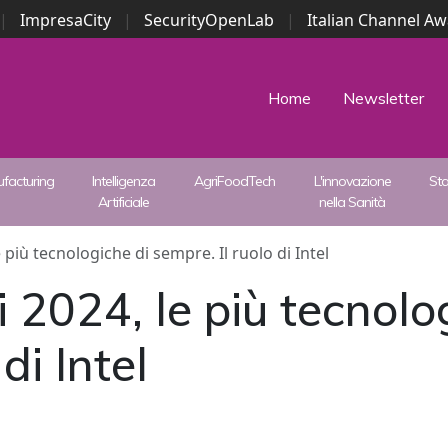
|
ImpresaCity
|
SecurityOpenLab
|
Italian Channel A
Security Awards
|
...
Home
Newsletter
facturing
Intelligenza
AgriFoodTech
L'innovazione
St
Artificiale
nella Sanità
 più tecnologiche di sempre. Il ruolo di Intel
 2024, le più tecnolo
di Intel