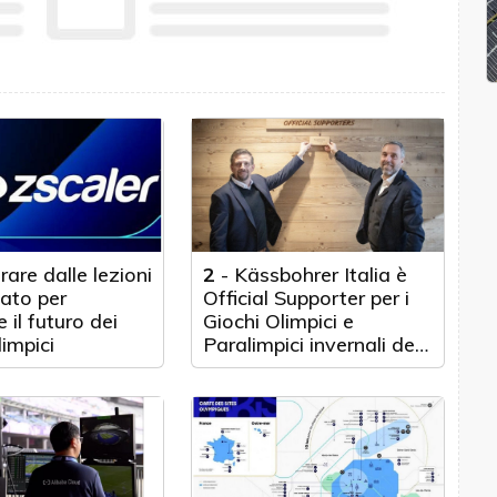
are dalle lezioni
2
-
Kässbohrer Italia è
ato per
Official Supporter per i
 il futuro dei
Giochi Olimpici e
limpici
Paralimpici invernali del
2026