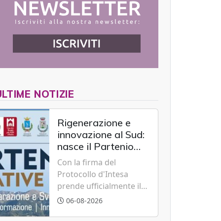
ULTIME NOTIZIE
Rigenerazione e
innovazione al Sud:
nasce il Partenio
Creative Hub per il
Con la firma del
rilancio del
Protocollo d'Intesa
territorio
prende ufficialmente il
via il recupero dell'ex
06-08-2026
Albergo Scuola di