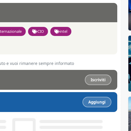
ternazionale
CIO
intel
ciuto e vuoi rimanere sempre informato
Iscriviti
Aggiungi