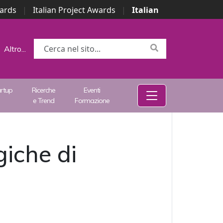
wards
|
Italian Project Awards
|
Italian
Altro...
artup
Ricerche
Eventi
e Trend
Formazione
giche di