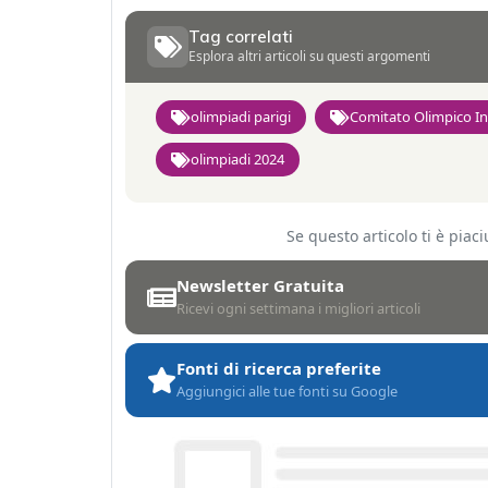
Tag correlati
Esplora altri articoli su questi argomenti
olimpiadi parigi
Comitato Olimpico In
olimpiadi 2024
Se questo articolo ti è pia
Newsletter Gratuita
Ricevi ogni settimana i migliori articoli
Fonti di ricerca preferite
Aggiungici alle tue fonti su Google