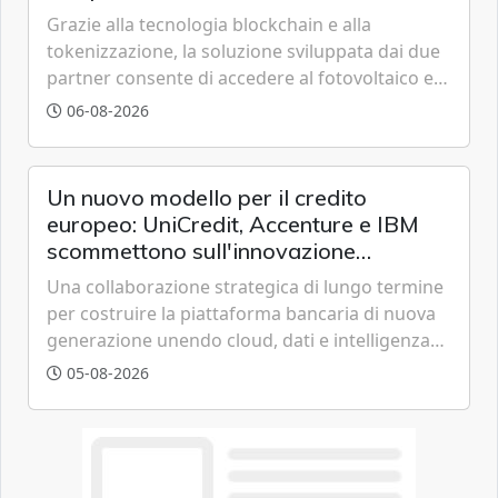
Grazie alla tecnologia blockchain e alla
tokenizzazione, la soluzione sviluppata dai due
partner consente di accedere al fotovoltaico e
all'eolico ottenendo risparmi diretti in bolletta,
06-08-2026
offrendo un'alternativa ideale soprattutto per
chi vive in appartamento nei centri urbani.
Un nuovo modello per il credito
europeo: UniCredit, Accenture e IBM
scommettono sull'innovazione
tecnologica
Una collaborazione strategica di lungo termine
per costruire la piattaforma bancaria di nuova
generazione unendo cloud, dati e intelligenza
artificiale.
05-08-2026