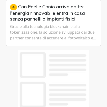
Con Enel e Conio arriva ebitts:
4
l'energia rinnovabile entra in casa
senza pannelli o impianti fisici
Grazie alla tecnologia blockchain e alla
tokenizzazione, la soluzione sviluppata dai due
partner consente di accedere al fotovoltaico e
all'eolico ottenendo risparmi diretti in bolletta,
offrendo un'alternativa ideale soprattutto per
chi vive in appartamento nei centri urbani.