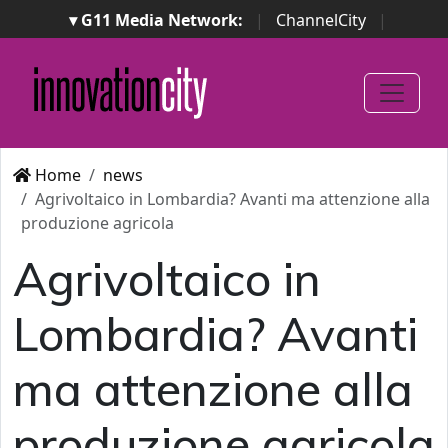
▾ G11 Media Network:
|
ChannelCity
|
ImpresaCity
|
SecurityOpenLab
|
Italian Channel
Awards
|
Italian Project Awards
|
Italian Security
Awards
|
...
Home
news
Agrivoltaico in Lombardia? Avanti ma attenzione alla
produzione agricola
Agrivoltaico in
Lombardia? Avanti
ma attenzione alla
produzione agricola