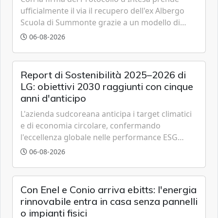
ufficialmente il via il recupero dell'ex Albergo
Scuola di Summonte grazie a un modello di
partenariato pubblico-privato e a una rete di
06-08-2026
partner strategici d'eccellenza.
Report di Sostenibilità 2025–2026 di
LG: obiettivi 2030 raggiunti con cinque
anni d'anticipo
L'azienda sudcoreana anticipa i target climatici
e di economia circolare, confermando
l'eccellenza globale nelle performance ESG
grazie a innovazione, accessibilità e governance
06-08-2026
trasparente.
Con Enel e Conio arriva ebitts: l'energia
rinnovabile entra in casa senza pannelli
o impianti fisici