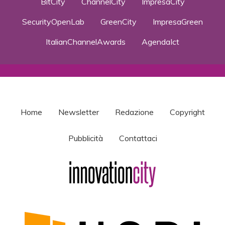
BitCity
ChannelCity
ImpresaCity
SecurityOpenLab
GreenCity
ImpresaGreen
ItalianChannelAwards
AgendaIct
Home
Newsletter
Redazione
Copyright
Pubblicità
Contattaci