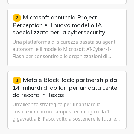
IoT, Cloud, Intelligenza Artificiale e
Cybersecurity.
Microsoft annuncia Project
2
Perception e il nuovo modello IA
specializzato per la cybersecurity
Una piattaforma di sicurezza basata su agenti
autonomi e il modello Microsoft AI-Cyber-1-
Flash per consentire alle organizzazioni di
passare da una difesa reattiva a una strategia di
gestione continua del rischio.
Meta e BlackRock: partnership da
3
14 miliardi di dollari per un data center
da record in Texas
Un'alleanza strategica per finanziare la
costruzione di un campus tecnologico da 1
gigawatt a El Paso, volto a sostenere le future
ambizioni di superintelligenza e intelligenza
artificiale dell'azienda di Mark Zuckerberg.