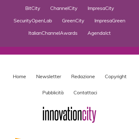
BitCity
ChannelCity
ImpresaCity
SecurityOpenLab
GreenCity
ImpresaGreen
ItalianChannelAwards
AgendaIct
Home
Newsletter
Redazione
Copyright
Pubblicità
Contattaci