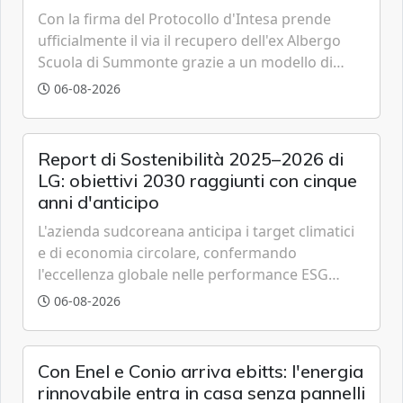
Con la firma del Protocollo d'Intesa prende
ufficialmente il via il recupero dell'ex Albergo
Scuola di Summonte grazie a un modello di
partenariato pubblico-privato e a una rete di
06-08-2026
partner strategici d'eccellenza.
Report di Sostenibilità 2025–2026 di
LG: obiettivi 2030 raggiunti con cinque
anni d'anticipo
L'azienda sudcoreana anticipa i target climatici
e di economia circolare, confermando
l'eccellenza globale nelle performance ESG
grazie a innovazione, accessibilità e governance
06-08-2026
trasparente.
Con Enel e Conio arriva ebitts: l'energia
rinnovabile entra in casa senza pannelli