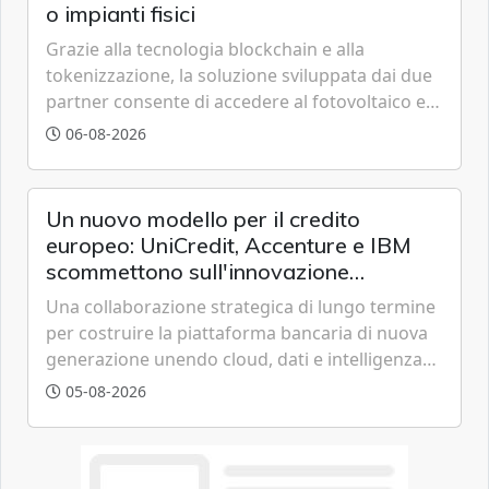
o impianti fisici
Grazie alla tecnologia blockchain e alla
tokenizzazione, la soluzione sviluppata dai due
partner consente di accedere al fotovoltaico e
all'eolico ottenendo risparmi diretti in bolletta,
06-08-2026
offrendo un'alternativa ideale soprattutto per
chi vive in appartamento nei centri urbani.
Un nuovo modello per il credito
europeo: UniCredit, Accenture e IBM
scommettono sull'innovazione
tecnologica
Una collaborazione strategica di lungo termine
per costruire la piattaforma bancaria di nuova
generazione unendo cloud, dati e intelligenza
artificiale.
05-08-2026