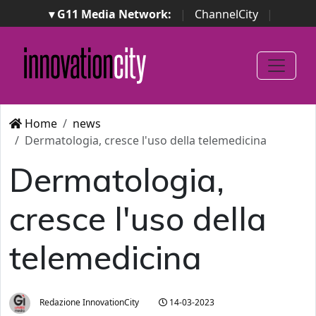
▾ G11 Media Network:
|
ChannelCity
|
ImpresaCity
|
SecurityOpenLab
|
Italian Channel
Awards
|
Italian Project Awards
|
Italian Security
Awards
|
...
Home
news
Dermatologia, cresce l'uso della telemedicina
Dermatologia,
cresce l'uso della
telemedicina
Redazione InnovationCity
14-03-2023