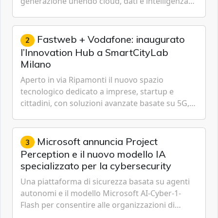
generazione unendo cloud, dati e intelligenza
artificiale.
Fastweb + Vodafone: inaugurato
2
l’Innovation Hub a SmartCityLab
Milano
Aperto in via Ripamonti il nuovo spazio
tecnologico dedicato a imprese, startup e
cittadini, con soluzioni avanzate basate su 5G,
IoT, Cloud, Intelligenza Artificiale e
Cybersecurity.
Microsoft annuncia Project
3
Perception e il nuovo modello IA
specializzato per la cybersecurity
Una piattaforma di sicurezza basata su agenti
autonomi e il modello Microsoft AI-Cyber-1-
Flash per consentire alle organizzazioni di
passare da una difesa reattiva a una strategia di