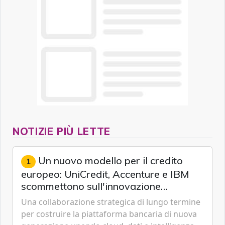
NOTIZIE PIÙ LETTE
Un nuovo modello per il credito
1
europeo: UniCredit, Accenture e IBM
scommettono sull'innovazione
tecnologica
Una collaborazione strategica di lungo termine
per costruire la piattaforma bancaria di nuova