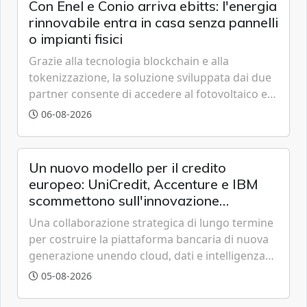
Con Enel e Conio arriva ebitts: l'energia
rinnovabile entra in casa senza pannelli
o impianti fisici
Grazie alla tecnologia blockchain e alla
tokenizzazione, la soluzione sviluppata dai due
partner consente di accedere al fotovoltaico e
all'eolico ottenendo risparmi diretti in bolletta,
06-08-2026
offrendo un'alternativa ideale soprattutto per
chi vive in appartamento nei centri urbani.
Un nuovo modello per il credito
europeo: UniCredit, Accenture e IBM
scommettono sull'innovazione
tecnologica
Una collaborazione strategica di lungo termine
per costruire la piattaforma bancaria di nuova
generazione unendo cloud, dati e intelligenza
artificiale.
05-08-2026