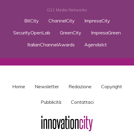
G11 Media Networks
BitCity
ChannelCity
ImpresaCity
SecurityOpenLab
GreenCity
ImpresaGreen
ItalianChannelAwards
AgendaIct
Home
Newsletter
Redazione
Copyright
Pubblicità
Contattaci