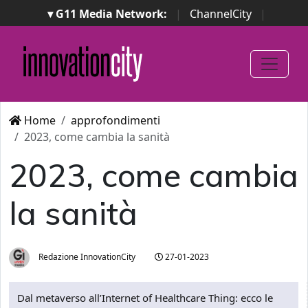
▾ G11 Media Network:
|
ChannelCity
|
ImpresaCity
|
SecurityOpenLab
|
Italian Channel
Awards
|
Italian Project Awards
|
Italian Security
Awards
|
...
Home
approfondimenti
2023, come cambia la sanità
2023, come cambia
la sanità
Redazione InnovationCity
27-01-2023
Dal metaverso all’Internet of Healthcare Thing: ecco le