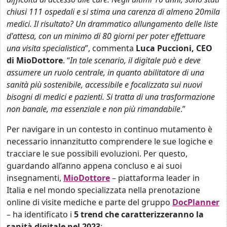
chiusi 111 ospedali e si stima una carenza di almeno 20mila
medici. Il risultato? Un drammatico allungamento delle liste
d'attesa, con un minimo di 80 giorni per poter effettuare
una visita specialistica
”, commenta
Luca Puccioni, CEO
di MioDottore
. “
In tale scenario, il digitale può e deve
assumere un ruolo centrale, in quanto abilitatore di una
sanità più sostenibile, accessibile e focalizzata sui nuovi
bisogni di medici e pazienti. Si tratta di una trasformazione
non banale, ma essenziale e non più rimandabile
.”
Per navigare in un contesto in continuo mutamento è
necessario innanzitutto comprendere le sue logiche e
tracciare le sue possibili evoluzioni. Per questo,
guardando all’anno appena concluso e ai suoi
insegnamenti,
MioDottore
–
piattaforma leader in
Italia e nel mondo specializzata nella prenotazione
online di visite mediche e parte del gruppo
DocPlanner
– ha identificato i
5 trend che caratterizzeranno la
sanità digitale nel 2023
: