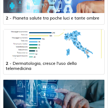
2
-
Pianeta salute tra poche luci e tante ombre
2
-
Dermatologia, cresce l'uso della
telemedicina