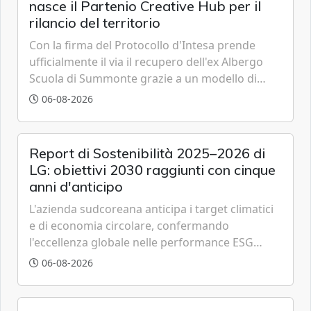
nasce il Partenio Creative Hub per il
rilancio del territorio
Con la firma del Protocollo d'Intesa prende
ufficialmente il via il recupero dell'ex Albergo
Scuola di Summonte grazie a un modello di
partenariato pubblico-privato e a una rete di
06-08-2026
partner strategici d'eccellenza.
Report di Sostenibilità 2025–2026 di
LG: obiettivi 2030 raggiunti con cinque
anni d'anticipo
L'azienda sudcoreana anticipa i target climatici
e di economia circolare, confermando
l'eccellenza globale nelle performance ESG
grazie a innovazione, accessibilità e governance
06-08-2026
trasparente.