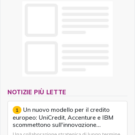
NOTIZIE PIÙ LETTE
Un nuovo modello per il credito
1
europeo: UniCredit, Accenture e IBM
scommettono sull'innovazione
tecnologica
Una collaborazione strategica di lungo termine