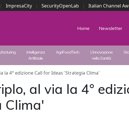
|
ImpresaCity
|
SecurityOpenLab
|
Italian Channel A
Security Awards
|
...
Home
Newsletter
facturing
Intelligenza
AgriFoodTech
L'innovazione
St
Artificiale
nella Sanità
a la 4° edizione Call for Ideas 'Strategia Clima'
lo, al via la 4° edizi
a Clima'