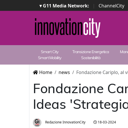
▾ G11 Media Network:
|
ChannelCity
Smart City
Transizione Energetica
Manu
Smart Mobility
Sostenibilità
Home
news
Fondazione Cariplo, al vi
Fondazione Carip
Ideas 'Strategi
Redazione InnovationCity
18-03-2024