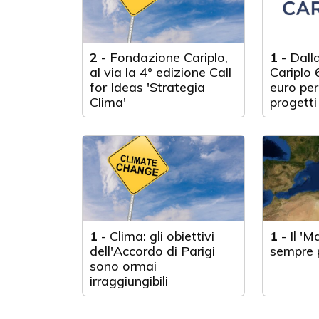
2
-
Fondazione Cariplo,
1
-
Dall
al via la 4° edizione Call
Cariplo 6
for Ideas 'Strategia
euro per
Clima'
progetti
climatic
1
-
Clima: gli obiettivi
1
-
Il '
dell'Accordo di Parigi
sempre p
sono ormai
irraggiungibili