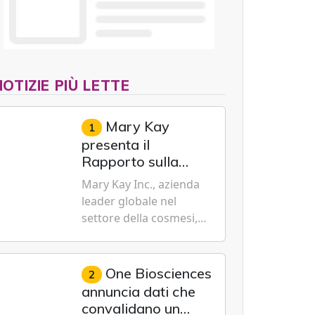
NOTIZIE PIÙ LETTE
Mary Kay
1
presenta il
Rapporto sulla
sostenibilità 2026,
Mary Kay Inc., azienda
evidenziando i
leader globale nel
progressi
settore della cosmesi,
trasformativi
impegnata nella
realizzati a livello
sostenibilità e
globale nelle sfere
dell'emancipazione
One Biosciences
2
sociale, economica
femminile, oggi ha
annuncia dati che
e ambientale
presentato il suo
convalidano un