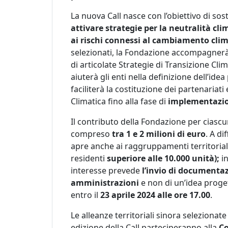
La nuova Call nasce con l’obiettivo di sos
attivare strategie per la neutralità cli
ai rischi connessi al cambiamento cli
selezionati, la Fondazione accompagnerà 
di articolate Strategie di Transizione Clima
aiuterà gli enti nella definizione dell’idea
faciliterà la costituzione dei partenariati
Climatica fino alla fase di
implementazio
Il contributo della Fondazione per ciascu
compreso
tra 1 e 2 milioni di euro
. A di
apre anche ai raggruppamenti territorial
residenti
superiore alle 10.000 unità);
i
interesse prevede
l’invio di documentaz
amministrazioni
e non di un’idea proge
entro il
23 aprile 2024 alle ore 17.00
.
Le alleanze territoriali sinora seleziona
edizione della Call parteciperanno alla
Co