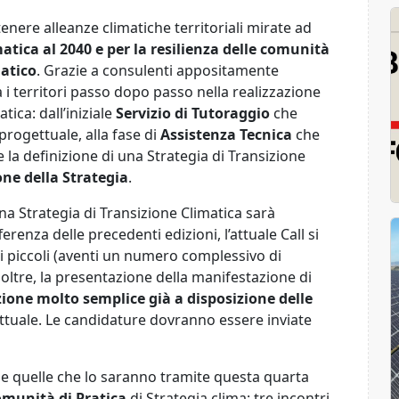
tenere alleanze climatiche territoriali mirate ad
matica al 2040 e per la resilienza delle comunità
matico
. Grazie a consulenti appositamente
i territori passo dopo passo nella realizzazione
tica: dall’iniziale
Servizio di Tutoraggio
che
 progettuale, alla fase di
Assistenza Tecnica
che
 e la definizione di una Strategia di Transizione
ne della Strategia
.
na Strategia di Transizione Climatica sarà
fferenza delle precedenti edizioni, l’attuale Call si
i piccoli (aventi un numero complessivo di
noltre, la presentazione della manifestazione di
ione molto semplice già a disposizione delle
ttuale. Le candidature dovranno essere inviate
te e quelle che lo saranno tramite questa quarta
munità di Pratica
di Strategia clima: tre incontri