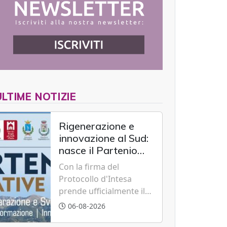
ULTIME NOTIZIE
Rigenerazione e
innovazione al Sud:
nasce il Partenio
Creative Hub per il
Con la firma del
rilancio del
Protocollo d'Intesa
territorio
prende ufficialmente il
via il recupero dell'ex
06-08-2026
Albergo Scuola di