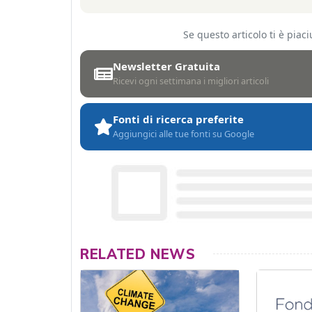
Se questo articolo ti è pia
Newsletter Gratuita
Ricevi ogni settimana i migliori articoli
Fonti di ricerca preferite
Aggiungici alle tue fonti su Google
RELATED NEWS