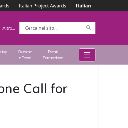
wards
|
Italian Project Awards
|
Italian
Altro...
artup
Ricerche
Eventi
e Trend
Formazione
one Call for