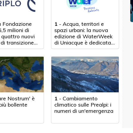
a Fondazione
1
-
Acqua, territori e
,5 milioni di
spazi urbani: la nuova
 quattro nuovi
edizione di WaterWeek
 di transizione
di Uniacque è dedicata
a
all'ambiente (dal 10 al
13 aprile a Bergamo)
Mare Nostrum' è
1
-
Cambiamento
iù bollente
climatico sulle Prealpi: i
numeri di un'emergenza