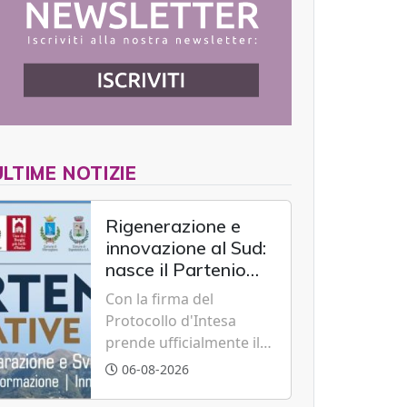
ULTIME NOTIZIE
Rigenerazione e
innovazione al Sud:
nasce il Partenio
Creative Hub per il
Con la firma del
rilancio del
Protocollo d'Intesa
territorio
prende ufficialmente il
via il recupero dell'ex
06-08-2026
Albergo Scuola di