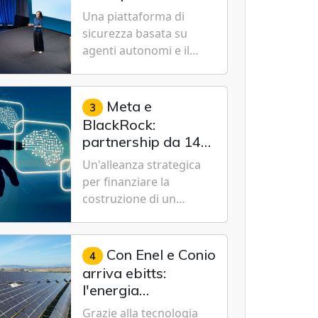
Cybersecurity.
nuovo modello IA
Una piattaforma di
specializzato per la
sicurezza basata su
cybersecurity
agenti autonomi e il
modello Microsoft AI-
Cyber-1-Flash per
consentire alle
Meta e
3
organizzazioni di
BlackRock:
passare da una difesa
partnership da 14
reattiva a una strategia
miliardi di dollari
Un'alleanza strategica
di gestione continua del
per un data center
per finanziare la
rischio.
da record in Texas
costruzione di un
campus tecnologico da
1 gigawatt a El Paso,
volto a sostenere le
Con Enel e Conio
4
future ambizioni di
arriva ebitts:
superintelligenza e
l'energia
intelligenza artificiale
rinnovabile entra in
Grazie alla tecnologia