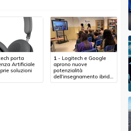
tech porta
1
-
Logitech e Google
genza Artificiale
aprono nuove
oprie soluzioni
potenzialità
dell’insegnamento ibrido
in Italia e Francia