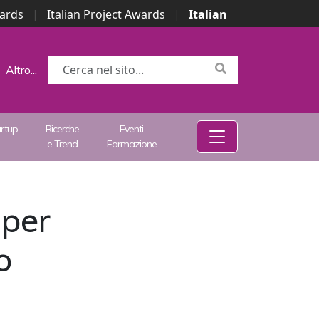
wards
|
Italian Project Awards
|
Italian
Altro...
artup
Ricerche
Eventi
e Trend
Formazione
 per
o