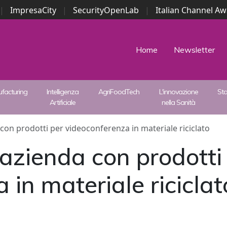
|
ImpresaCity
|
SecurityOpenLab
|
Italian Channel A
Security Awards
|
...
Home
Newsletter
facturing
Intelligenza
AgriFoodTech
L'innovazione
St
Artificiale
nella Sanità
con prodotti per videoconferenza in materiale riciclato
azienda con prodotti
 in materiale riciclat