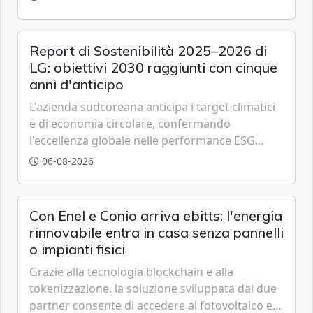
partner strategici d'eccellenza.
Report di Sostenibilità 2025–2026 di
LG: obiettivi 2030 raggiunti con cinque
anni d'anticipo
L'azienda sudcoreana anticipa i target climatici
e di economia circolare, confermando
l'eccellenza globale nelle performance ESG
grazie a innovazione, accessibilità e governance
06-08-2026
trasparente.
Con Enel e Conio arriva ebitts: l'energia
rinnovabile entra in casa senza pannelli
o impianti fisici
Grazie alla tecnologia blockchain e alla
tokenizzazione, la soluzione sviluppata dai due
partner consente di accedere al fotovoltaico e