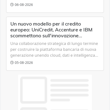
all'eolico ottenendo risparmi diretti in bolletta,
06-08-2026
offrendo un'alternativa ideale soprattutto per
chi vive in appartamento nei centri urbani.
Un nuovo modello per il credito
europeo: UniCredit, Accenture e IBM
scommettono sull'innovazione
tecnologica
Una collaborazione strategica di lungo termine
per costruire la piattaforma bancaria di nuova
generazione unendo cloud, dati e intelligenza
artificiale.
05-08-2026