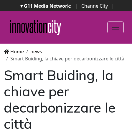
▾ G11 Media Network:
|
ChannelCity
|
ImpresaCity
|
SecurityOpenLab
|
Italian Channel
Awards
|
Italian Project Awards
|
Italian Security
Awards
|
...
Home
news
Smart Buiding, la chiave per decarbonizzare le città
Smart Buiding, la
chiave per
decarbonizzare le
città