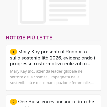
NOTIZIE PIÙ LETTE
Mary Kay presenta il Rapporto
1
sulla sostenibilità 2026, evidenziando i
progressi trasformativi realizzati a
livello globale nelle sfere sociale,
Mary Kay Inc., azienda leader globale nel
economica e ambientale
settore della cosmesi, impegnata nella
sostenibilità e dell'emancipazione femminile,
oggi ha presentato il suo Rapporto sulla
sostenibilità 2026, una panora...
One Biosciences annuncia dati che
2