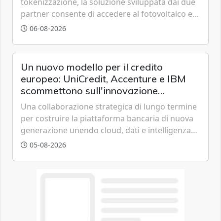
tokenizzazione, la soluzione sviluppata dai due
partner consente di accedere al fotovoltaico e
all'eolico ottenendo risparmi diretti in bolletta,
06-08-2026
offrendo un'alternativa ideale soprattutto per
chi vive in appartamento nei centri urbani.
Un nuovo modello per il credito
europeo: UniCredit, Accenture e IBM
scommettono sull'innovazione
tecnologica
Una collaborazione strategica di lungo termine
per costruire la piattaforma bancaria di nuova
generazione unendo cloud, dati e intelligenza
artificiale.
05-08-2026