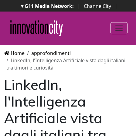
▾ G11 Media Network:
|
ChannelCity
|
ImpresaCity
|
SecurityOpenLab
|
Italian Channel
Awards
|
Italian Project Awards
|
Italian Security
Awards
|
...
Home
approfondimenti
LinkedIn, l'Intelligenza Artificiale vista dagli italiani
tra timori e curiosità
LinkedIn,
l'Intelligenza
Artificiale vista
dagli italiani tra