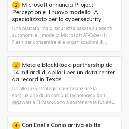
Microsoft annuncia Project
2
Perception e il nuovo modello IA
specializzato per la cybersecurity
Una piattaforma di sicurezza basata su agenti
autonomi e il modello Microsoft AI-Cyber-1-
Flash per consentire alle organizzazioni di
passare da una difesa reattiva a una strategia di
gestione continua del rischio.
Meta e BlackRock: partnership da
3
14 miliardi di dollari per un data center
da record in Texas
Un'alleanza strategica per finanziare la
costruzione di un campus tecnologico da 1
gigawatt a El Paso, volto a sostenere le future
ambizioni di superintelligenza e intelligenza
artificiale dell'azienda di Mark Zuckerberg.
Con Enel e Conio arriva ebitts:
4