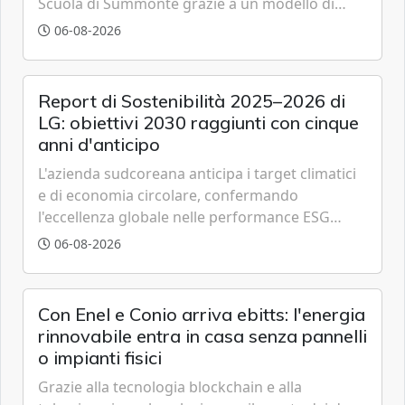
Scuola di Summonte grazie a un modello di
partenariato pubblico-privato e a una rete di
06-08-2026
partner strategici d'eccellenza.
Report di Sostenibilità 2025–2026 di
LG: obiettivi 2030 raggiunti con cinque
anni d'anticipo
L'azienda sudcoreana anticipa i target climatici
e di economia circolare, confermando
l'eccellenza globale nelle performance ESG
grazie a innovazione, accessibilità e governance
06-08-2026
trasparente.
Con Enel e Conio arriva ebitts: l'energia
rinnovabile entra in casa senza pannelli
o impianti fisici
Grazie alla tecnologia blockchain e alla