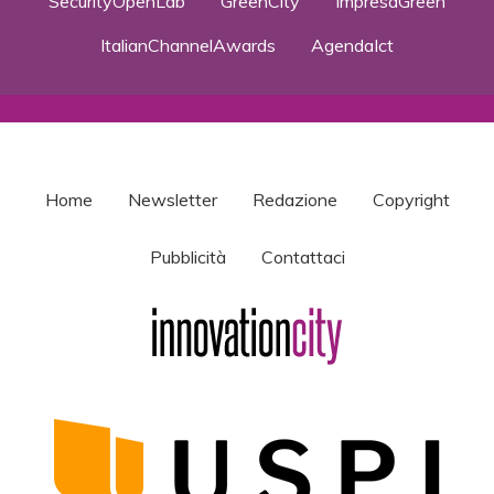
SecurityOpenLab
GreenCity
ImpresaGreen
ItalianChannelAwards
AgendaIct
Home
Newsletter
Redazione
Copyright
Pubblicità
Contattaci