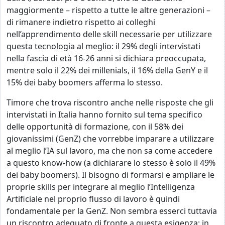
maggiormente – rispetto a tutte le altre generazioni –
di rimanere indietro rispetto ai colleghi
nell’apprendimento delle skill necessarie per utilizzare
questa tecnologia al meglio: il 29% degli intervistati
nella fascia di età 16-26 anni si dichiara preoccupata,
mentre solo il 22% dei millenials, il 16% della GenY e il
15% dei baby boomers afferma lo stesso.
Timore che trova riscontro anche nelle risposte che gli
intervistati in Italia hanno fornito sul tema specifico
delle opportunità di formazione, con il 58% dei
giovanissimi (GenZ) che vorrebbe imparare a utilizzare
al meglio l’IA sul lavoro, ma che non sa come accedere
a questo know-how (a dichiarare lo stesso è solo il 49%
dei baby boomers). Il bisogno di formarsi e ampliare le
proprie skills per integrare al meglio l’Intelligenza
Artificiale nel proprio flusso di lavoro è quindi
fondamentale per la GenZ. Non sembra esserci tuttavia
un riscontro adeguato di fronte a questa esigenza: in