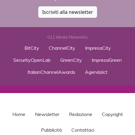
Iscriviti alla newsletter
G11 Media Networks
BitCity
ChannelCity
ImpresaCity
SecurityOpenLab
GreenCity
ImpresaGreen
ItalianChannelAwards
AgendaIct
Home
Newsletter
Redazione
Copyright
Pubblicità
Contattaci