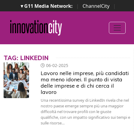
▾ G11 Media Network:
|
ChannelCity
|
ImpresaCity
|
SecurityOpenLab
|
Italian Channel
Awards
|
Italian Project Awards
|
Italian Security
Awards
|
...
TAG: LINKEDIN
06-02-2025
Lavoro nelle imprese, più candidati
ma meno idonei. Il punto di vista
delle imprese e di chi cerca il
lavoro
Una recentissima survey di LinkedIn rivela che nel
nostro paese emerge sempre più una maggior
difficoltà nel trovare profili con le giuste
qualifiche, con un impatto significativo sui tempi e
sulle risorse…