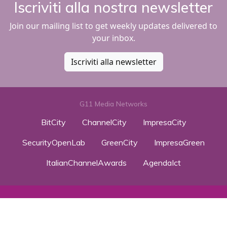
Iscriviti alla nostra newsletter
Join our mailing list to get weekly updates delivered to
your inbox.
Iscriviti alla newsletter
G11 Media Networks
BitCity
ChannelCity
ImpresaCity
SecurityOpenLab
GreenCity
ImpresaGreen
ItalianChannelAwards
AgendaIct