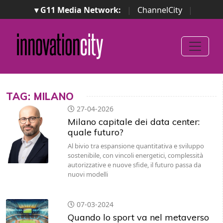
▾ G11 Media Network:
|
ChannelCity
|
ImpresaCity
|
SecurityOpenLab
|
Italian Channel
Awards
|
Italian Project Awards
|
Italian Security
Awards
|
...
TAG: MILANO
27-04-2026
Milano capitale dei data center:
quale futuro?
Al bivio tra espansione quantitativa e sviluppo
sostenibile, con vincoli energetici, complessità
autorizzative e nuove sfide, il futuro passa da
nuovi modelli
07-03-2024
Quando lo sport va nel metaverso