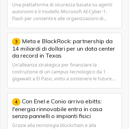
Una piattaforma di sicurezza basata su agenti
autonomi e il modello Microsoft AI-Cyber-1-
Flash per consentire alle organizzazioni di
passare da una difesa reattiva a una strategia di
gestione continua del rischio.
Meta e BlackRock: partnership da
3
14 miliardi di dollari per un data center
da record in Texas
Un'alleanza strategica per finanziare la
costruzione di un campus tecnologico da 1
gigawatt a El Paso, volto a sostenere le future
ambizioni di superintelligenza e intelligenza
artificiale dell'azienda di Mark Zuckerberg.
Con Enel e Conio arriva ebitts:
4
l'energia rinnovabile entra in casa
senza pannelli o impianti fisici
Grazie alla tecnologia blockchain e alla