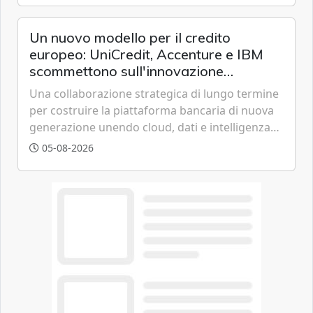
chi vive in appartamento nei centri urbani.
Un nuovo modello per il credito
europeo: UniCredit, Accenture e IBM
scommettono sull'innovazione
tecnologica
Una collaborazione strategica di lungo termine
per costruire la piattaforma bancaria di nuova
generazione unendo cloud, dati e intelligenza
artificiale.
05-08-2026