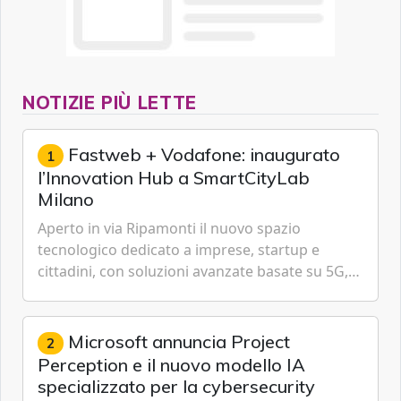
NOTIZIE PIÙ LETTE
Fastweb + Vodafone: inaugurato
1
l’Innovation Hub a SmartCityLab
Milano
Aperto in via Ripamonti il nuovo spazio
tecnologico dedicato a imprese, startup e
cittadini, con soluzioni avanzate basate su 5G,
IoT, Cloud, Intelligenza Artificiale e
Cybersecurity.
Microsoft annuncia Project
2
Perception e il nuovo modello IA
specializzato per la cybersecurity