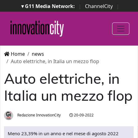
▾ G11 Media Network:
|
ChannelCity
|
ImpresaCity
|
SecurityOpenLab
|
Italian Channel
Awards
|
Italian Project Awards
|
Italian Security
Awards
|
...
Home
news
Auto elettriche, in Italia un mezzo flop
Auto elettriche, in
Italia un mezzo flop
Redazione InnovationCity
20-09-2022
Meno 23,39% in un anno e nel mese di agosto 2022