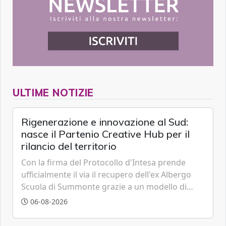
ULTIME NOTIZIE
Rigenerazione e innovazione al Sud:
nasce il Partenio Creative Hub per il
rilancio del territorio
Con la firma del Protocollo d'Intesa prende
ufficialmente il via il recupero dell'ex Albergo
Scuola di Summonte grazie a un modello di
partenariato pubblico-privato e a una rete di
06-08-2026
partner strategici d'eccellenza.