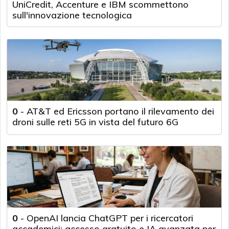
UniCredit, Accenture e IBM scommettono
sull'innovazione tecnologica
0
-
AT&T ed Ericsson portano il rilevamento dei
droni sulle reti 5G in vista del futuro 6G
0
-
OpenAI lancia ChatGPT per i ricercatori
accademici: accesso gratuito e IA avanzata per