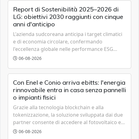
Report di Sostenibilità 2025–2026 di
LG: obiettivi 2030 raggiunti con cinque
anni d'anticipo
L'azienda sudcoreana anticipa i target climatici
e di economia circolare, confermando
l'eccellenza globale nelle performance ESG
grazie a innovazione, accessibilità e governance
06-08-2026
trasparente.
Con Enel e Conio arriva ebitts: l'energia
rinnovabile entra in casa senza pannelli
o impianti fisici
Grazie alla tecnologia blockchain e alla
tokenizzazione, la soluzione sviluppata dai due
partner consente di accedere al fotovoltaico e
all'eolico ottenendo risparmi diretti in bolletta,
06-08-2026
offrendo un'alternativa ideale soprattutto per