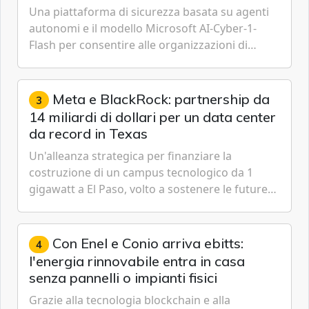
Una piattaforma di sicurezza basata su agenti
autonomi e il modello Microsoft AI-Cyber-1-
Flash per consentire alle organizzazioni di
passare da una difesa reattiva a una strategia di
gestione continua del rischio.
Meta e BlackRock: partnership da
3
14 miliardi di dollari per un data center
da record in Texas
Un'alleanza strategica per finanziare la
costruzione di un campus tecnologico da 1
gigawatt a El Paso, volto a sostenere le future
ambizioni di superintelligenza e intelligenza
artificiale dell'azienda di Mark Zuckerberg.
Con Enel e Conio arriva ebitts:
4
l'energia rinnovabile entra in casa
senza pannelli o impianti fisici
Grazie alla tecnologia blockchain e alla