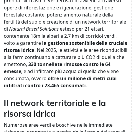
prenda. Nel caso di Verderosa ciò avviene attraverso
opere di riforestazione e rigenerazione, gestione
forestale costante, potenziamento naturale della
fertilità del suolo e creazione di un network territoriale
di
Natural Based Solutions
esteso per 21 ettari,
contenente 18mila alberi e 2,7 km di corridoi verdi,
volto a garantire
la gestione sostenibile della cruciale
risorsa idrica
. Nel 2025, le attività e le aree riconducibili
alla farm continuano a catturare più CO2 di quella che
emettono,
330 tonnellate rimosse contro le 64
emesse
, e ad infiltrare più acqua di quella che viene
consumata, ovvero
oltre un milione di metri cubi
infiltrati contro i 23.465 consumati
.
Il network territoriale e la
risorsa idrica
Numerose aree verdi e boschive nelle immediate
vicinanze, progettate o gestite dalla farm e dal team di