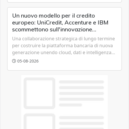
chi vive in appartamento nei centri urbani.
Un nuovo modello per il credito
europeo: UniCredit, Accenture e IBM
scommettono sull'innovazione
tecnologica
Una collaborazione strategica di lungo termine
per costruire la piattaforma bancaria di nuova
generazione unendo cloud, dati e intelligenza
artificiale.
05-08-2026