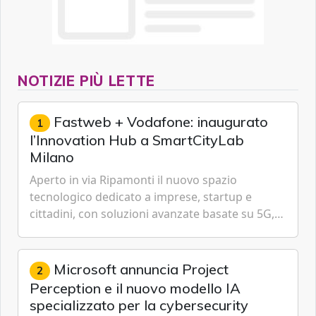
NOTIZIE PIÙ LETTE
Fastweb + Vodafone: inaugurato
1
l’Innovation Hub a SmartCityLab
Milano
Aperto in via Ripamonti il nuovo spazio
tecnologico dedicato a imprese, startup e
cittadini, con soluzioni avanzate basate su 5G,
IoT, Cloud, Intelligenza Artificiale e
Cybersecurity.
Microsoft annuncia Project
2
Perception e il nuovo modello IA
specializzato per la cybersecurity