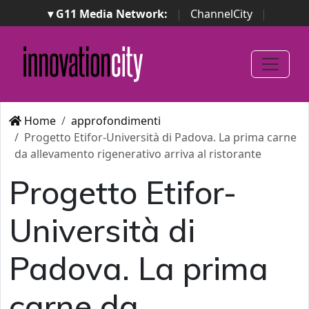
▾ G11 Media Network:
|
ChannelCity
|
ImpresaCity
|
SecurityOpenLab
|
Italian Channel
Awards
|
Italian Project Awards
|
Italian Security
Awards
|
...
Home
approfondimenti
Progetto Etifor-Università di Padova. La prima carne
da allevamento rigenerativo arriva al ristorante
Progetto Etifor-
Università di
Padova. La prima
carne da