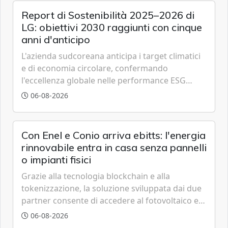
Report di Sostenibilità 2025–2026 di
LG: obiettivi 2030 raggiunti con cinque
anni d'anticipo
L'azienda sudcoreana anticipa i target climatici
e di economia circolare, confermando
l'eccellenza globale nelle performance ESG
grazie a innovazione, accessibilità e governance
06-08-2026
trasparente.
Con Enel e Conio arriva ebitts: l'energia
rinnovabile entra in casa senza pannelli
o impianti fisici
Grazie alla tecnologia blockchain e alla
tokenizzazione, la soluzione sviluppata dai due
partner consente di accedere al fotovoltaico e
all'eolico ottenendo risparmi diretti in bolletta,
06-08-2026
offrendo un'alternativa ideale soprattutto per