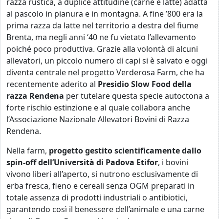
razza rustica, a duplice attitudine (carne e latte) adatta
al pascolo in pianura e in montagna. A fine ’800 era la
prima razza da latte nel territorio a destra del fiume
Brenta, ma negli anni ‘40 ne fu vietato l’allevamento
poiché poco produttiva. Grazie alla volontà di alcuni
allevatori, un piccolo numero di capi si è salvato e oggi
diventa centrale nel progetto Verderosa Farm, che ha
recentemente aderito al
Presidio Slow Food della
razza Rendena
per tutelare questa specie autoctona a
forte rischio estinzione e al quale collabora anche
l’Associazione Nazionale Allevatori Bovini di Razza
Rendena.
Nella farm,
progetto gestito scientificamente dallo
spin-off dell’Università di Padova Etifor
, i bovini
vivono liberi all’aperto, si nutrono esclusivamente di
erba fresca, fieno e cereali senza OGM preparati in
totale assenza di prodotti industriali o antibiotici,
garantendo così il benessere dell’animale e una carne