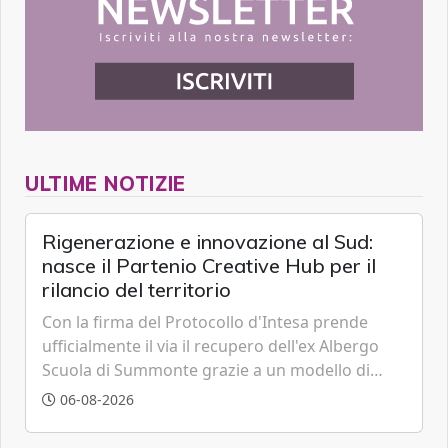
ULTIME NOTIZIE
Rigenerazione e innovazione al Sud:
nasce il Partenio Creative Hub per il
rilancio del territorio
Con la firma del Protocollo d'Intesa prende
ufficialmente il via il recupero dell'ex Albergo
Scuola di Summonte grazie a un modello di
partenariato pubblico-privato e a una rete di
06-08-2026
partner strategici d'eccellenza.