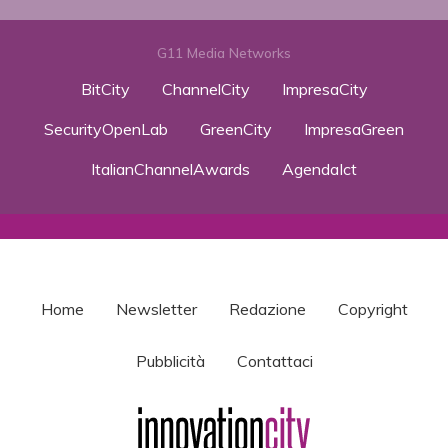
G11 Media Networks
BitCity
ChannelCity
ImpresaCity
SecurityOpenLab
GreenCity
ImpresaGreen
ItalianChannelAwards
AgendaIct
Home
Newsletter
Redazione
Copyright
Pubblicità
Contattaci