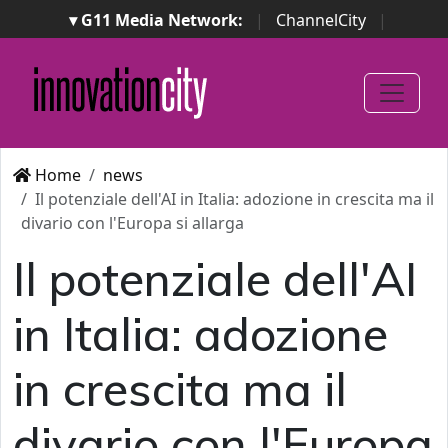
▾ G11 Media Network:
|
ChannelCity
|
ImpresaCity
|
SecurityOpenLab
|
Italian Channel
Awards
|
Italian Project Awards
|
Italian Security
Awards
|
...
Home
news
Il potenziale dell'AI in Italia: adozione in crescita ma il
divario con l'Europa si allarga
Il potenziale dell'AI
in Italia: adozione
in crescita ma il
divario con l'Europa