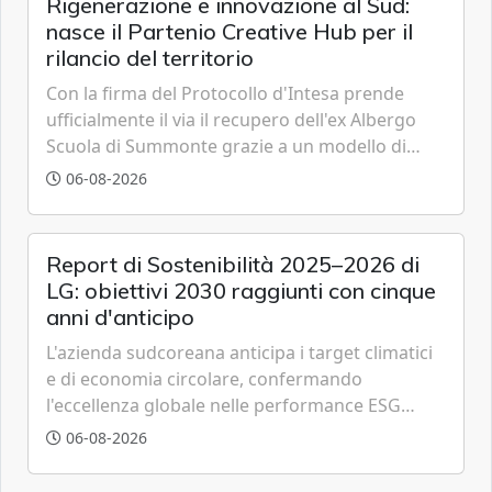
Rigenerazione e innovazione al Sud:
nasce il Partenio Creative Hub per il
rilancio del territorio
Con la firma del Protocollo d'Intesa prende
ufficialmente il via il recupero dell'ex Albergo
Scuola di Summonte grazie a un modello di
partenariato pubblico-privato e a una rete di
06-08-2026
partner strategici d'eccellenza.
Report di Sostenibilità 2025–2026 di
LG: obiettivi 2030 raggiunti con cinque
anni d'anticipo
L'azienda sudcoreana anticipa i target climatici
e di economia circolare, confermando
l'eccellenza globale nelle performance ESG
grazie a innovazione, accessibilità e governance
06-08-2026
trasparente.