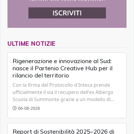
ULTIME NOTIZIE
Rigenerazione e innovazione al Sud:
nasce il Partenio Creative Hub per il
rilancio del territorio
Con la firma del Protocollo d'Intesa prende
ufficialmente il via il recupero dell'ex Albergo
Scuola di Summonte grazie a un modello di
partenariato pubblico-privato e a una rete di
06-08-2026
partner strategici d'eccellenza.
Report di Sostenibilità 2025–2026 di