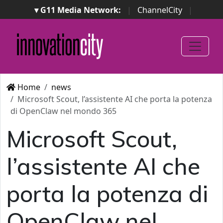
▾ G11 Media Network:
|
ChannelCity
|
ImpresaCity
|
SecurityOpenLab
|
Italian Channel
Awards
|
Italian Project Awards
|
Italian Security
Awards
|
...
Home
news
Microsoft Scout, l’assistente AI che porta la potenza
di OpenClaw nel mondo 365
Microsoft Scout,
l’assistente AI che
porta la potenza di
OpenClaw nel