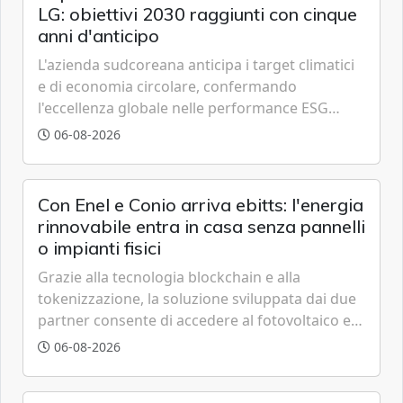
LG: obiettivi 2030 raggiunti con cinque
anni d'anticipo
L'azienda sudcoreana anticipa i target climatici
e di economia circolare, confermando
l'eccellenza globale nelle performance ESG
grazie a innovazione, accessibilità e governance
06-08-2026
trasparente.
Con Enel e Conio arriva ebitts: l'energia
rinnovabile entra in casa senza pannelli
o impianti fisici
Grazie alla tecnologia blockchain e alla
tokenizzazione, la soluzione sviluppata dai due
partner consente di accedere al fotovoltaico e
all'eolico ottenendo risparmi diretti in bolletta,
06-08-2026
offrendo un'alternativa ideale soprattutto per
chi vive in appartamento nei centri urbani.