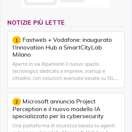
NOTIZIE PIÙ LETTE
Fastweb + Vodafone: inaugurato
1
l’Innovation Hub a SmartCityLab
Milano
Aperto in via Ripamonti il nuovo spazio
tecnologico dedicato a imprese, startup e
cittadini, con soluzioni avanzate basate su 5G,
IoT, Cloud, Intelligenza Artificiale e
Cybersecurity.
Microsoft annuncia Project
2
Perception e il nuovo modello IA
specializzato per la cybersecurity
Una piattaforma di sicurezza basata su agenti