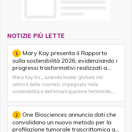
NOTIZIE PIÙ LETTE
Mary Kay presenta il Rapporto
1
sulla sostenibilità 2026, evidenziando i
progressi trasformativi realizzati a
livello globale nelle sfere sociale,
Mary Kay Inc., azienda leader globale nel
economica e ambientale
settore della cosmesi, impegnata nella
sostenibilità e dell'emancipazione femminile,
oggi ha presentato il suo Rapporto sulla
sostenibilità 2026, una panora...
One Biosciences annuncia dati che
2
convalidano un nuovo metodo per la
profilazione tumorale trascrittomica a