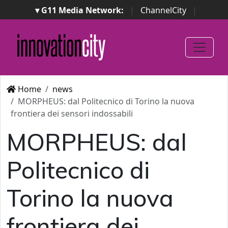
▾ G11 Media Network:
|
ChannelCity
|
ImpresaCity
|
SecurityOpenLab
|
Italian Channel
Awards
|
Italian Project Awards
|
Italian Security
Awards
|
...
Home
news
MORPHEUS: dal Politecnico di Torino la nuova
frontiera dei sensori indossabili
MORPHEUS: dal
Politecnico di
Torino la nuova
frontiera dei