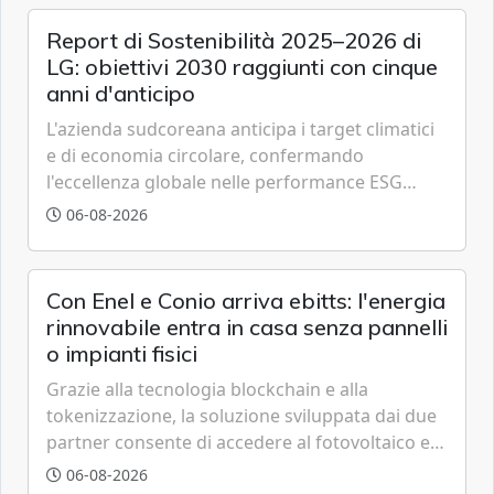
Report di Sostenibilità 2025–2026 di
LG: obiettivi 2030 raggiunti con cinque
anni d'anticipo
L'azienda sudcoreana anticipa i target climatici
e di economia circolare, confermando
l'eccellenza globale nelle performance ESG
grazie a innovazione, accessibilità e governance
06-08-2026
trasparente.
Con Enel e Conio arriva ebitts: l'energia
rinnovabile entra in casa senza pannelli
o impianti fisici
Grazie alla tecnologia blockchain e alla
tokenizzazione, la soluzione sviluppata dai due
partner consente di accedere al fotovoltaico e
all'eolico ottenendo risparmi diretti in bolletta,
06-08-2026