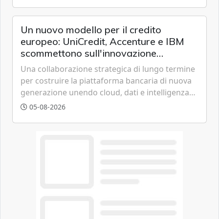
offrendo un'alternativa ideale soprattutto per
chi vive in appartamento nei centri urbani.
Un nuovo modello per il credito
europeo: UniCredit, Accenture e IBM
scommettono sull'innovazione
tecnologica
Una collaborazione strategica di lungo termine
per costruire la piattaforma bancaria di nuova
generazione unendo cloud, dati e intelligenza
artificiale.
05-08-2026