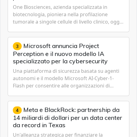
singole cellule da campioni istologici
One Biosciences, azienda specializzata in
biotecnologia, pioniera nella profilazione
tumorale a singole cellule di livello clinico, oggi
ha annunciato dati indicanti che i profili di
espressione dell'...
Microsoft annuncia Project
3
Perception e il nuovo modello IA
specializzato per la cybersecurity
Una piattaforma di sicurezza basata su agenti
autonomi e il modello Microsoft AI-Cyber-1-
Flash per consentire alle organizzazioni di
passare da una difesa reattiva a una strategia di
gestione continua del rischio.
Meta e BlackRock: partnership da
4
14 miliardi di dollari per un data center
da record in Texas
Un'alleanza strategica per finanziare la