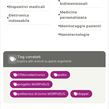
bidimensionali
Dispositivi medicali
Medicina
Elettronica
personalizzata
indossabile
Monitoraggio pazienti
Nanotecnologie
Tag correlati
Esplora altri articoli su questi argomenti
STMicroelectronics
polito
progetto MORPHEUS
politecnico di torino MORPHEUS
dopper