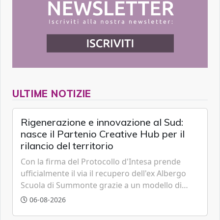
ULTIME NOTIZIE
Rigenerazione e innovazione al Sud:
nasce il Partenio Creative Hub per il
rilancio del territorio
Con la firma del Protocollo d'Intesa prende
ufficialmente il via il recupero dell'ex Albergo
Scuola di Summonte grazie a un modello di
partenariato pubblico-privato e a una rete di
06-08-2026
partner strategici d'eccellenza.