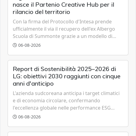
nasce il Partenio Creative Hub per il
rilancio del territorio
Con la firma del Protocollo d'Intesa prende
ufficialmente il via il recupero dell'ex Albergo
Scuola di Summonte grazie a un modello di
partenariato pubblico-privato e a una rete di
06-08-2026
partner strategici d'eccellenza.
Report di Sostenibilità 2025–2026 di
LG: obiettivi 2030 raggiunti con cinque
anni d'anticipo
L'azienda sudcoreana anticipa i target climatici
e di economia circolare, confermando
l'eccellenza globale nelle performance ESG
grazie a innovazione, accessibilità e governance
06-08-2026
trasparente.