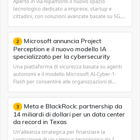
Aperto in via Ripamonti il nuovo spazio
tecnologico dedicato a imprese, startup e
cittadini, con soluzioni avanzate basate su 5G,
IoT, Cloud, Intelligenza Artificiale e
Cybersecurity.
Microsoft annuncia Project
2
Perception e il nuovo modello IA
specializzato per la cybersecurity
Una piattaforma di sicurezza basata su agenti
autonomi e il modello Microsoft AI-Cyber-1-
Flash per consentire alle organizzazioni di
passare da una difesa reattiva a una strategia di
gestione continua del rischio.
Meta e BlackRock: partnership da
3
14 miliardi di dollari per un data center
da record in Texas
Un'alleanza strategica per finanziare la
costruzione di un campus tecnologico da 1