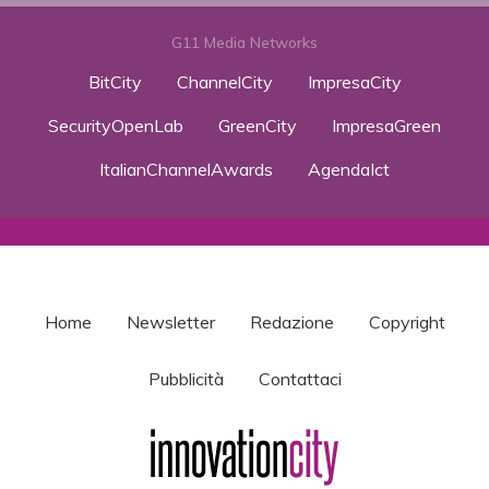
G11 Media Networks
BitCity
ChannelCity
ImpresaCity
SecurityOpenLab
GreenCity
ImpresaGreen
ItalianChannelAwards
AgendaIct
Home
Newsletter
Redazione
Copyright
Pubblicità
Contattaci