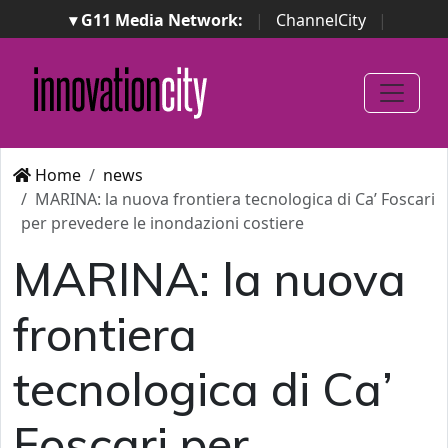
▾ G11 Media Network:
|
ChannelCity
|
ImpresaCity
|
SecurityOpenLab
|
Italian Channel
Awards
|
Italian Project Awards
|
Italian Security
Awards
|
...
Home
news
MARINA: la nuova frontiera tecnologica di Ca’ Foscari
per prevedere le inondazioni costiere
MARINA: la nuova
frontiera
tecnologica di Ca’
Foscari per