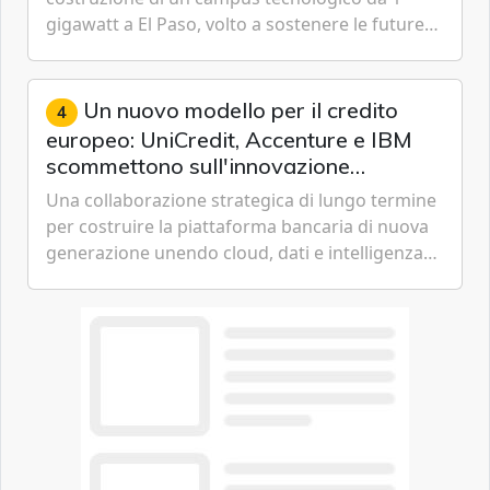
gigawatt a El Paso, volto a sostenere le future
ambizioni di superintelligenza e intelligenza
artificiale dell'azienda di Mark Zuckerberg.
Un nuovo modello per il credito
4
europeo: UniCredit, Accenture e IBM
scommettono sull'innovazione
tecnologica
Una collaborazione strategica di lungo termine
per costruire la piattaforma bancaria di nuova
generazione unendo cloud, dati e intelligenza
artificiale.