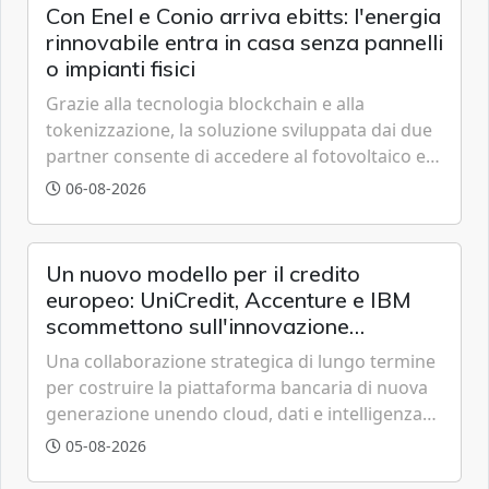
Con Enel e Conio arriva ebitts: l'energia
rinnovabile entra in casa senza pannelli
o impianti fisici
Grazie alla tecnologia blockchain e alla
tokenizzazione, la soluzione sviluppata dai due
partner consente di accedere al fotovoltaico e
all'eolico ottenendo risparmi diretti in bolletta,
06-08-2026
offrendo un'alternativa ideale soprattutto per
chi vive in appartamento nei centri urbani.
Un nuovo modello per il credito
europeo: UniCredit, Accenture e IBM
scommettono sull'innovazione
tecnologica
Una collaborazione strategica di lungo termine
per costruire la piattaforma bancaria di nuova
generazione unendo cloud, dati e intelligenza
artificiale.
05-08-2026