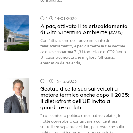
consentirà…
1
14-01-2026
Alpac, attivato il teleriscaldamento
di Alto Vicentino Ambiente (AVA)
Con l’attivazione del nuovo impianto di
teleriscaldamento, Alpac dismette le sue vecchie
caldaie e risparmia 71,31 tonnellate di CO2 l’anno.
Un’azione concreta che migliora l’efficienza
energetica dell’azienda,…
1
19-12-2025
Geotab dice la sua sui veicoli a
motore termico anche dopo il 2035:
il dietrofront dell’UE invita a
guardare ai dati
In un contesto politico e normativo volatile, le
flotte dovrebbero continuare a concentrarsi
sull’utilizzo sapiente dei dati, piuttosto che sulla
politica, per ottenere vantaggi immediati in