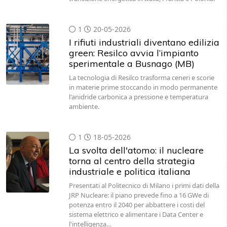
1
20-05-2026
I rifiuti industriali diventano edilizia
green: Resilco avvia l’impianto
sperimentale a Busnago (MB)
La tecnologia di Resilco trasforma ceneri e scorie
in materie prime stoccando in modo permanente
l'anidride carbonica a pressione e temperatura
ambiente.
1
18-05-2026
La svolta dell'atomo: il nucleare
torna al centro della strategia
industriale e politica italiana
Presentati al Politecnico di Milano i primi dati della
JRP Nucleare: il piano prevede fino a 16 GWe di
potenza entro il 2040 per abbattere i costi del
sistema elettrico e alimentare i Data Center e
l'intelligenza…