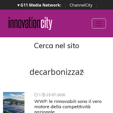
▾ G11 Media Network:
|
ChannelCity
|
ImpresaCity
|
SecurityOpenLab
|
Italian Channel
Awards
|
Italian Project Awards
|
Italian Security
Awards
|
...
Cerca nel sito
1
23-07-2026
WWF: le rinnovabili sono il vero
motore della competitività
nazionale