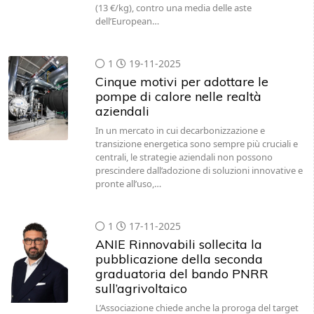
(13 €/kg), contro una media delle aste
dell’European…
1
19-11-2025
Cinque motivi per adottare le
pompe di calore nelle realtà
aziendali
In un mercato in cui decarbonizzazione e
transizione energetica sono sempre più cruciali e
centrali, le strategie aziendali non possono
prescindere dall’adozione di soluzioni innovative e
pronte all’uso,…
1
17-11-2025
ANIE Rinnovabili sollecita la
pubblicazione della seconda
graduatoria del bando PNRR
sull’agrivoltaico
L’Associazione chiede anche la proroga del target