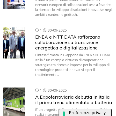
network europeo di collaborazioni tese a favorire
la ricerca e lo sviluppo di soluzioni innovative negli
ambiti cleantech e gridtech.
1
30-09-2025
ENEA e NTT DATA rafforzano
collaborazione su transizione
energetica e digitalizzazione
L’intesa firmata in Giappone da ENEA e NTT DATA
Italia è un esempio virtuoso di cooperazione
strategica tra ricerca e impresa per lo sviluppo di
tecnologie e prodotti innovativi e per il
trasferimento…
1
30-09-2025
A Expoferroviaria debutta in Italia
il primo treno alimentato a batteria
E' un progetto di Ferrovie Appulo Lucane (FAL),
realtà interamente partecipata dal MIT, che era