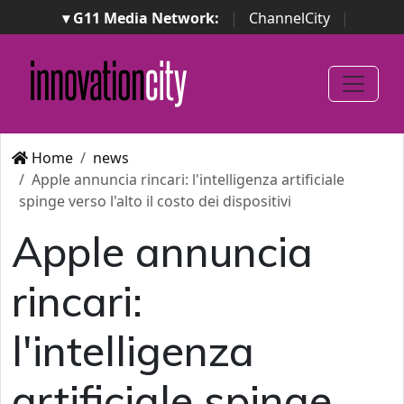
▾ G11 Media Network:
|
ChannelCity
|
ImpresaCity
|
SecurityOpenLab
|
Italian Channel
Awards
|
Italian Project Awards
|
Italian Security
Awards
|
...
Home
news
Apple annuncia rincari: l'intelligenza artificiale
spinge verso l'alto il costo dei dispositivi
Apple annuncia
rincari:
l'intelligenza
artificiale spinge