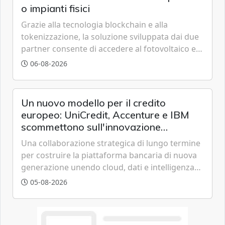
o impianti fisici
Grazie alla tecnologia blockchain e alla
tokenizzazione, la soluzione sviluppata dai due
partner consente di accedere al fotovoltaico e
all'eolico ottenendo risparmi diretti in bolletta,
06-08-2026
offrendo un'alternativa ideale soprattutto per
chi vive in appartamento nei centri urbani.
Un nuovo modello per il credito
europeo: UniCredit, Accenture e IBM
scommettono sull'innovazione
tecnologica
Una collaborazione strategica di lungo termine
per costruire la piattaforma bancaria di nuova
generazione unendo cloud, dati e intelligenza
artificiale.
05-08-2026