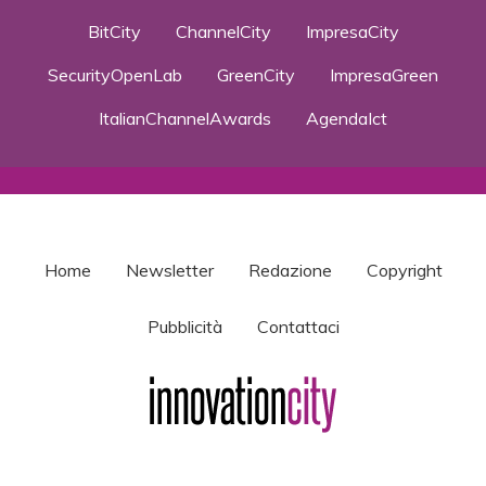
BitCity
ChannelCity
ImpresaCity
SecurityOpenLab
GreenCity
ImpresaGreen
ItalianChannelAwards
AgendaIct
Home
Newsletter
Redazione
Copyright
Pubblicità
Contattaci