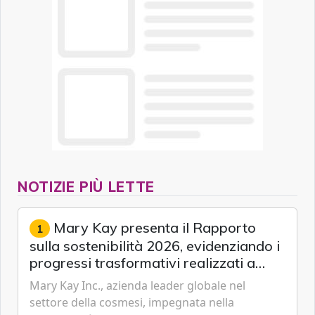
NOTIZIE PIÙ LETTE
Mary Kay presenta il Rapporto
1
sulla sostenibilità 2026, evidenziando i
progressi trasformativi realizzati a
livello globale nelle sfere sociale,
Mary Kay Inc., azienda leader globale nel
economica e ambientale
settore della cosmesi, impegnata nella