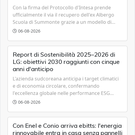
Con la firma del Protocollo d'Intesa prende
ufficialmente il via il recupero dell'ex Albergo
Scuola di Summonte grazie a un modello di
partenariato pubblico-privato e a una rete di
06-08-2026
partner strategici d'eccellenza.
Report di Sostenibilità 2025–2026 di
LG: obiettivi 2030 raggiunti con cinque
anni d'anticipo
L'azienda sudcoreana anticipa i target climatici
e di economia circolare, confermando
l'eccellenza globale nelle performance ESG
grazie a innovazione, accessibilità e governance
06-08-2026
trasparente.
Con Enel e Conio arriva ebitts: l'energia
rinnovabile entra in casa senza pannelli