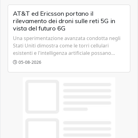
AT&T ed Ericsson portano il
rilevamento dei droni sulle reti 5G in
vista del futuro 6G
Una sperimentazione avanzata condotta negli
Stati Uniti dimostra come le torri cellulari
esistenti e l'intelligenza artificiale possano
tracciare velivoli a bassa quota in tempo reale,
05-08-2026
anticipando le funzionalità tipiche delle reti di
sesta generazione.