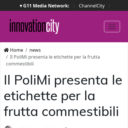
▾ G11 Media Network:
|
ChannelCity
|
ImpresaCity
|
SecurityOpenLab
|
Italian Channel
Awards
|
Italian Project Awards
|
Italian Security
Awards
|
...
Home
news
Il PoliMi presenta le etichette per la frutta
commestibili
Il PoliMi presenta le
etichette per la
frutta commestibili