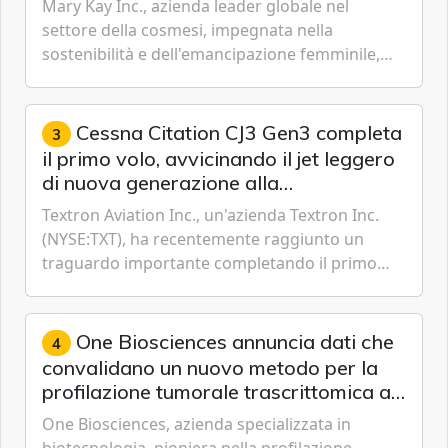
Mary Kay Inc., azienda leader globale nel
economica e ambientale
settore della cosmesi, impegnata nella
sostenibilità e dell'emancipazione femminile,
oggi ha presentato il suo Rapporto sulla
sostenibilità 2026, una panora...
Cessna Citation CJ3 Gen3 completa
3
il primo volo, avvicinando il jet leggero
di nuova generazione alla
certificazione
Textron Aviation Inc., un'azienda Textron Inc.
(NYSE:TXT), ha recentemente raggiunto un
traguardo importante completando il primo
volo del prototipo di velivolo Cessna Citation CJ3
Gen3, avvicinando i...
One Biosciences annuncia dati che
4
convalidano un nuovo metodo per la
profilazione tumorale trascrittomica a
singole cellule da campioni istologici
One Biosciences, azienda specializzata in
biotecnologia, pioniera nella profilazione