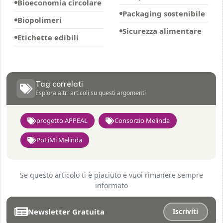
Bioeconomia circolare
Packaging sostenibile
Biopolimeri
Sicurezza alimentare
Etichette edibili
Tag correlati
Esplora altri articoli su questi argomenti
progetto APPEAL
Consorzio Melinda
PoLiMi Melinda
Se questo articolo ti è piaciuto e vuoi rimanere sempre
informato
Newsletter Gratuita
Iscriviti