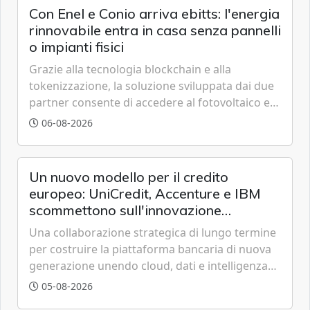
Con Enel e Conio arriva ebitts: l'energia
rinnovabile entra in casa senza pannelli
o impianti fisici
Grazie alla tecnologia blockchain e alla
tokenizzazione, la soluzione sviluppata dai due
partner consente di accedere al fotovoltaico e
all'eolico ottenendo risparmi diretti in bolletta,
06-08-2026
offrendo un'alternativa ideale soprattutto per
chi vive in appartamento nei centri urbani.
Un nuovo modello per il credito
europeo: UniCredit, Accenture e IBM
scommettono sull'innovazione
tecnologica
Una collaborazione strategica di lungo termine
per costruire la piattaforma bancaria di nuova
generazione unendo cloud, dati e intelligenza
artificiale.
05-08-2026