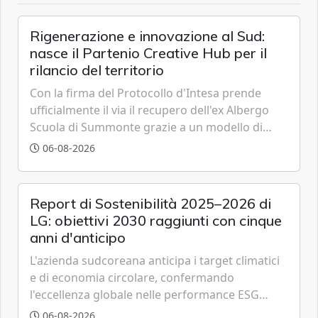
Rigenerazione e innovazione al Sud:
nasce il Partenio Creative Hub per il
rilancio del territorio
Con la firma del Protocollo d'Intesa prende
ufficialmente il via il recupero dell'ex Albergo
Scuola di Summonte grazie a un modello di
partenariato pubblico-privato e a una rete di
06-08-2026
partner strategici d'eccellenza.
Report di Sostenibilità 2025–2026 di
LG: obiettivi 2030 raggiunti con cinque
anni d'anticipo
L'azienda sudcoreana anticipa i target climatici
e di economia circolare, confermando
l'eccellenza globale nelle performance ESG
grazie a innovazione, accessibilità e governance
06-08-2026