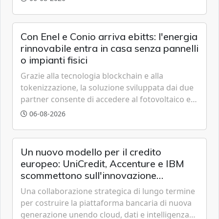
trasparente.
Con Enel e Conio arriva ebitts: l'energia
rinnovabile entra in casa senza pannelli
o impianti fisici
Grazie alla tecnologia blockchain e alla
tokenizzazione, la soluzione sviluppata dai due
partner consente di accedere al fotovoltaico e
all'eolico ottenendo risparmi diretti in bolletta,
06-08-2026
offrendo un'alternativa ideale soprattutto per
chi vive in appartamento nei centri urbani.
Un nuovo modello per il credito
europeo: UniCredit, Accenture e IBM
scommettono sull'innovazione
tecnologica
Una collaborazione strategica di lungo termine
per costruire la piattaforma bancaria di nuova
generazione unendo cloud, dati e intelligenza