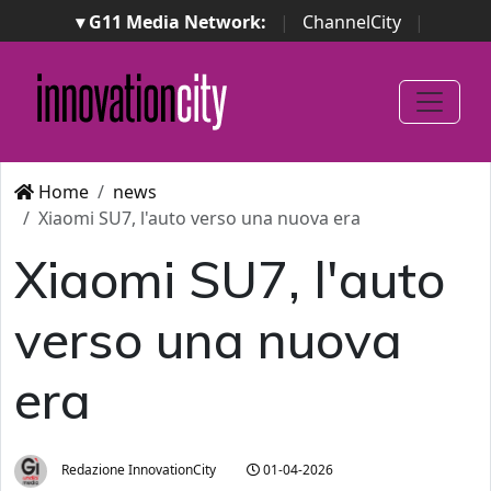
▾ G11 Media Network:
|
ChannelCity
|
ImpresaCity
|
SecurityOpenLab
|
Italian Channel
Awards
|
Italian Project Awards
|
Italian Security
Awards
|
...
Home
news
Xiaomi SU7, l'auto verso una nuova era
Xiaomi SU7, l'auto
verso una nuova
era
Redazione InnovationCity
01-04-2026