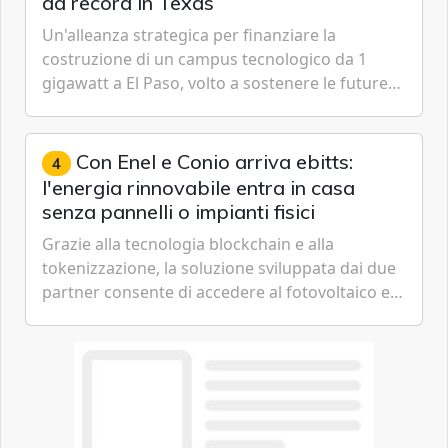
da record in Texas
Un'alleanza strategica per finanziare la
costruzione di un campus tecnologico da 1
gigawatt a El Paso, volto a sostenere le future
ambizioni di superintelligenza e intelligenza
artificiale dell'azienda di Mark Zuckerberg.
Con Enel e Conio arriva ebitts:
4
l'energia rinnovabile entra in casa
senza pannelli o impianti fisici
Grazie alla tecnologia blockchain e alla
tokenizzazione, la soluzione sviluppata dai due
partner consente di accedere al fotovoltaico e
all'eolico ottenendo risparmi diretti in bolletta,
offrendo un'alternativa ideale soprattutto per
chi vive in appartamento nei centri urbani.