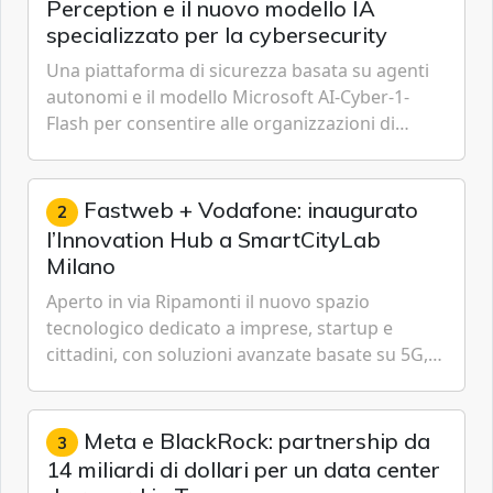
Perception e il nuovo modello IA
specializzato per la cybersecurity
Una piattaforma di sicurezza basata su agenti
autonomi e il modello Microsoft AI-Cyber-1-
Flash per consentire alle organizzazioni di
passare da una difesa reattiva a una strategia di
gestione continua del rischio.
Fastweb + Vodafone: inaugurato
2
l’Innovation Hub a SmartCityLab
Milano
Aperto in via Ripamonti il nuovo spazio
tecnologico dedicato a imprese, startup e
cittadini, con soluzioni avanzate basate su 5G,
IoT, Cloud, Intelligenza Artificiale e
Cybersecurity.
Meta e BlackRock: partnership da
3
14 miliardi di dollari per un data center