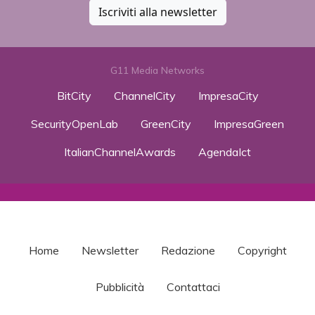
Iscriviti alla newsletter
G11 Media Networks
BitCity
ChannelCity
ImpresaCity
SecurityOpenLab
GreenCity
ImpresaGreen
ItalianChannelAwards
AgendaIct
Home
Newsletter
Redazione
Copyright
Pubblicità
Contattaci