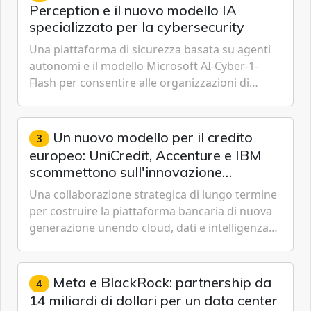
Perception e il nuovo modello IA
specializzato per la cybersecurity
Una piattaforma di sicurezza basata su agenti
autonomi e il modello Microsoft AI-Cyber-1-
Flash per consentire alle organizzazioni di
passare da una difesa reattiva a una strategia di
gestione continua del rischio.
Un nuovo modello per il credito
3
europeo: UniCredit, Accenture e IBM
scommettono sull'innovazione
tecnologica
Una collaborazione strategica di lungo termine
per costruire la piattaforma bancaria di nuova
generazione unendo cloud, dati e intelligenza
artificiale.
Meta e BlackRock: partnership da
4
14 miliardi di dollari per un data center