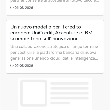
partner consente di accedere al fotovoltaico e
all'eolico ottenendo risparmi diretti in bolletta,
06-08-2026
offrendo un'alternativa ideale soprattutto per
chi vive in appartamento nei centri urbani.
Un nuovo modello per il credito
europeo: UniCredit, Accenture e IBM
scommettono sull'innovazione
tecnologica
Una collaborazione strategica di lungo termine
per costruire la piattaforma bancaria di nuova
generazione unendo cloud, dati e intelligenza
artificiale.
05-08-2026