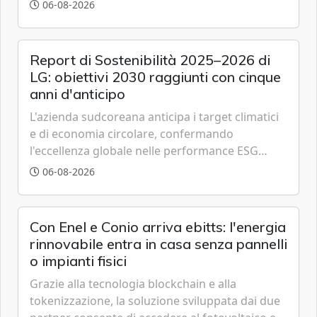
partenariato pubblico-privato e a una rete di
06-08-2026
partner strategici d'eccellenza.
Report di Sostenibilità 2025–2026 di
LG: obiettivi 2030 raggiunti con cinque
anni d'anticipo
L'azienda sudcoreana anticipa i target climatici
e di economia circolare, confermando
l'eccellenza globale nelle performance ESG
grazie a innovazione, accessibilità e governance
06-08-2026
trasparente.
Con Enel e Conio arriva ebitts: l'energia
rinnovabile entra in casa senza pannelli
o impianti fisici
Grazie alla tecnologia blockchain e alla
tokenizzazione, la soluzione sviluppata dai due