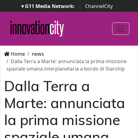
▾ G11 Media Network:
|
ChannelCity
|
ImpresaCity
|
SecurityOpenLab
|
Italian Channel
Awards
|
Italian Project Awards
|
Italian Security
Awards
|
...
Home
news
Dalla Terra a Marte: annunciata la prima missione
spaziale umana interplanetaria a bordo di Starship
Dalla Terra a
Marte: annunciata
la prima missione
spaziale umana