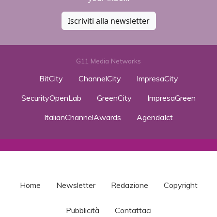
Iscriviti alla newsletter
G11 Media Networks
BitCity
ChannelCity
ImpresaCity
SecurityOpenLab
GreenCity
ImpresaGreen
ItalianChannelAwards
AgendaIct
Home
Newsletter
Redazione
Copyright
Pubblicità
Contattaci