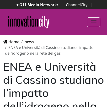
▾ G11 Media Network:
|
ChannelCity
|
ImpresaCity
|
SecurityOpenLab
|
Italian Channel
Awards
|
Italian Project Awards
|
Italian Security
Awards
|
...
Home
news
ENEA e Università di Cassino studiano l’impatto
dell’idrogeno nella rete del gas
ENEA e Università
di Cassino studiano
l’impatto
dell’idrogeno nella