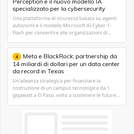
Perception e il nuovo modello IA
specializzato per la cybersecurity
Una piattaforma di sicurezza basata su agenti
autonomi e il modello Microsoft AI-Cyber-1-
Flash per consentire alle organizzazioni di
passare da una difesa reattiva a una strategia di
gestione continua del rischio.
Meta e BlackRock: partnership da
4
14 miliardi di dollari per un data center
da record in Texas
Un'alleanza strategica per finanziare la
costruzione di un campus tecnologico da 1
gigawatt a El Paso, volto a sostenere le future
ambizioni di superintelligenza e intelligenza
artificiale dell'azienda di Mark Zuckerberg.