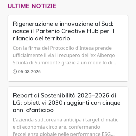
ULTIME NOTIZIE
Rigenerazione e innovazione al Sud:
nasce il Partenio Creative Hub per il
rilancio del territorio
Con la firma del Protocollo d'Intesa prende
ufficialmente il via il recupero dell'ex Albergo
Scuola di Summonte grazie a un modello di
partenariato pubblico-privato e a una rete di
06-08-2026
partner strategici d'eccellenza.
Report di Sostenibilità 2025–2026 di
LG: obiettivi 2030 raggiunti con cinque
anni d'anticipo
L'azienda sudcoreana anticipa i target climatici
e di economia circolare, confermando
l'eccellenza globale nelle performance ESG