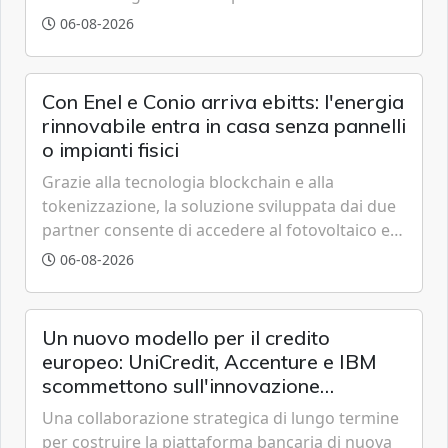
grazie a innovazione, accessibilità e governance
06-08-2026
trasparente.
Con Enel e Conio arriva ebitts: l'energia
rinnovabile entra in casa senza pannelli
o impianti fisici
Grazie alla tecnologia blockchain e alla
tokenizzazione, la soluzione sviluppata dai due
partner consente di accedere al fotovoltaico e
all'eolico ottenendo risparmi diretti in bolletta,
06-08-2026
offrendo un'alternativa ideale soprattutto per
chi vive in appartamento nei centri urbani.
Un nuovo modello per il credito
europeo: UniCredit, Accenture e IBM
scommettono sull'innovazione
tecnologica
Una collaborazione strategica di lungo termine
per costruire la piattaforma bancaria di nuova