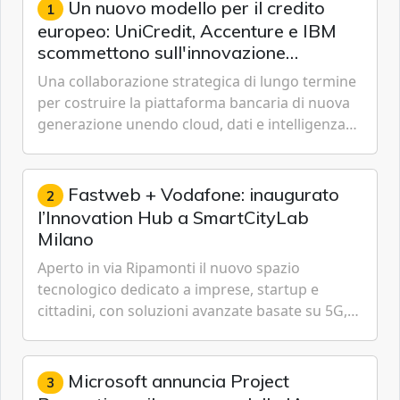
Un nuovo modello per il credito
1
europeo: UniCredit, Accenture e IBM
scommettono sull'innovazione
tecnologica
Una collaborazione strategica di lungo termine
per costruire la piattaforma bancaria di nuova
generazione unendo cloud, dati e intelligenza
artificiale.
Fastweb + Vodafone: inaugurato
2
l’Innovation Hub a SmartCityLab
Milano
Aperto in via Ripamonti il nuovo spazio
tecnologico dedicato a imprese, startup e
cittadini, con soluzioni avanzate basate su 5G,
IoT, Cloud, Intelligenza Artificiale e
Cybersecurity.
Microsoft annuncia Project
3