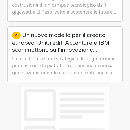
costruzione di un campus tecnologico da 1
gigawatt a El Paso, volto a sostenere le future
ambizioni di superintelligenza e intelligenza
artificiale dell'azienda di Mark Zuckerberg.
Un nuovo modello per il credito
4
europeo: UniCredit, Accenture e IBM
scommettono sull'innovazione
tecnologica
Una collaborazione strategica di lungo termine
per costruire la piattaforma bancaria di nuova
generazione unendo cloud, dati e intelligenza
artificiale.