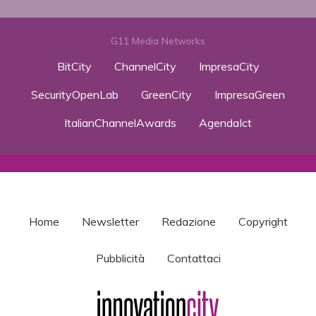
G11 Media Networks
BitCity
ChannelCity
ImpresaCity
SecurityOpenLab
GreenCity
ImpresaGreen
ItalianChannelAwards
AgendaIct
Home
Newsletter
Redazione
Copyright
Pubblicità
Contattaci