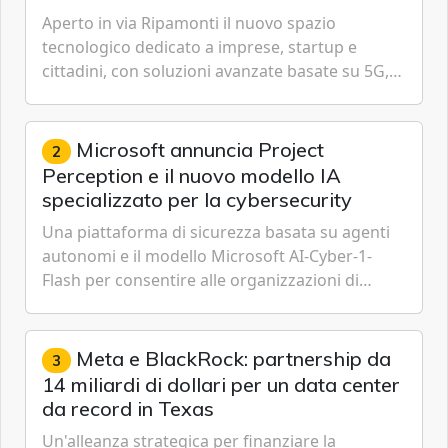
Aperto in via Ripamonti il nuovo spazio
tecnologico dedicato a imprese, startup e
cittadini, con soluzioni avanzate basate su 5G,
IoT, Cloud, Intelligenza Artificiale e
Cybersecurity.
Microsoft annuncia Project
2
Perception e il nuovo modello IA
specializzato per la cybersecurity
Una piattaforma di sicurezza basata su agenti
autonomi e il modello Microsoft AI-Cyber-1-
Flash per consentire alle organizzazioni di
passare da una difesa reattiva a una strategia di
gestione continua del rischio.
Meta e BlackRock: partnership da
3
14 miliardi di dollari per un data center
da record in Texas
Un'alleanza strategica per finanziare la