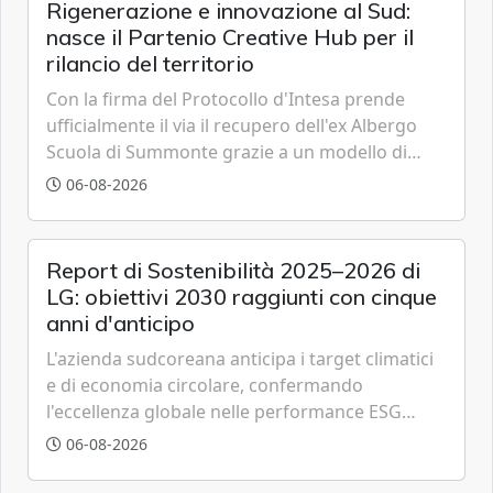
Rigenerazione e innovazione al Sud:
nasce il Partenio Creative Hub per il
rilancio del territorio
Con la firma del Protocollo d'Intesa prende
ufficialmente il via il recupero dell'ex Albergo
Scuola di Summonte grazie a un modello di
partenariato pubblico-privato e a una rete di
06-08-2026
partner strategici d'eccellenza.
Report di Sostenibilità 2025–2026 di
LG: obiettivi 2030 raggiunti con cinque
anni d'anticipo
L'azienda sudcoreana anticipa i target climatici
e di economia circolare, confermando
l'eccellenza globale nelle performance ESG
grazie a innovazione, accessibilità e governance
06-08-2026
trasparente.