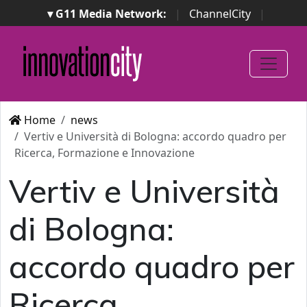
▾ G11 Media Network:
|
ChannelCity
|
ImpresaCity
|
SecurityOpenLab
|
Italian Channel
Awards
|
Italian Project Awards
|
Italian Security
Awards
|
...
Home
news
Vertiv e Università di Bologna: accordo quadro per
Ricerca, Formazione e Innovazione
Vertiv e Università
di Bologna:
accordo quadro per
Ricerca,