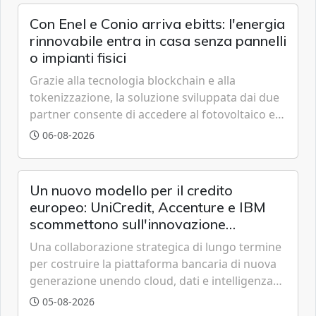
Con Enel e Conio arriva ebitts: l'energia
rinnovabile entra in casa senza pannelli
o impianti fisici
Grazie alla tecnologia blockchain e alla
tokenizzazione, la soluzione sviluppata dai due
partner consente di accedere al fotovoltaico e
all'eolico ottenendo risparmi diretti in bolletta,
06-08-2026
offrendo un'alternativa ideale soprattutto per
chi vive in appartamento nei centri urbani.
Un nuovo modello per il credito
europeo: UniCredit, Accenture e IBM
scommettono sull'innovazione
tecnologica
Una collaborazione strategica di lungo termine
per costruire la piattaforma bancaria di nuova
generazione unendo cloud, dati e intelligenza
artificiale.
05-08-2026