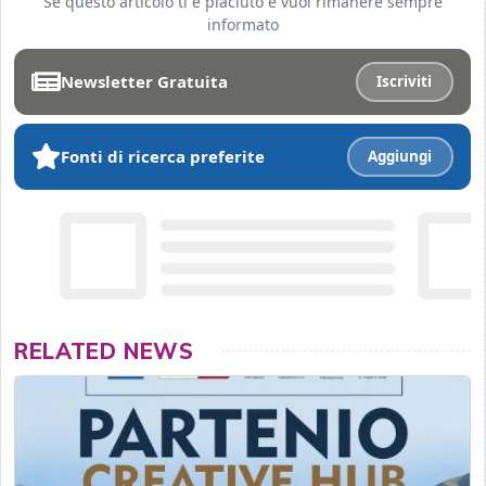
Se questo articolo ti è piaciuto e vuoi rimanere sempre
informato
Newsletter Gratuita
Iscriviti
Fonti di ricerca preferite
Aggiungi
RELATED NEWS