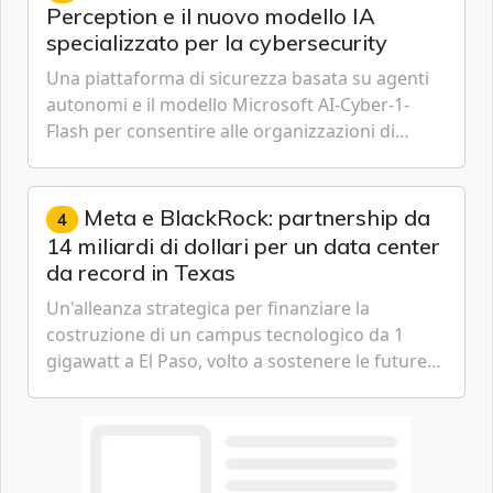
Perception e il nuovo modello IA
specializzato per la cybersecurity
Una piattaforma di sicurezza basata su agenti
autonomi e il modello Microsoft AI-Cyber-1-
Flash per consentire alle organizzazioni di
passare da una difesa reattiva a una strategia di
gestione continua del rischio.
Meta e BlackRock: partnership da
4
14 miliardi di dollari per un data center
da record in Texas
Un'alleanza strategica per finanziare la
costruzione di un campus tecnologico da 1
gigawatt a El Paso, volto a sostenere le future
ambizioni di superintelligenza e intelligenza
artificiale dell'azienda di Mark Zuckerberg.