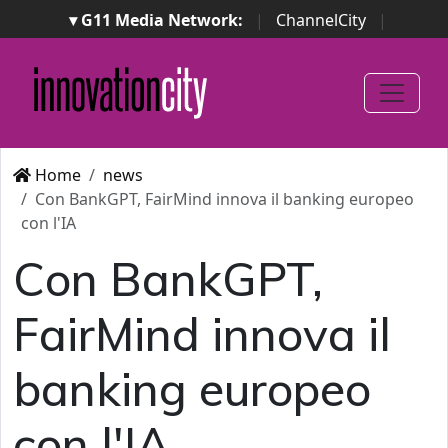
▾ G11 Media Network:
|
ChannelCity
|
ImpresaCity
|
SecurityOpenLab
|
Italian Channel
Awards
|
Italian Project Awards
|
Italian Security
Awards
|
...
Home
news
Con BankGPT, FairMind innova il banking europeo
con l'IA
Con BankGPT,
FairMind innova il
banking europeo
con l'IA