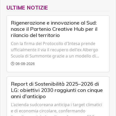
ULTIME NOTIZIE
Rigenerazione e innovazione al Sud:
nasce il Partenio Creative Hub per il
rilancio del territorio
Con la firma del Protocollo d'Intesa prende
ufficialmente il via il recupero dell'ex Albergo
Scuola di Summonte grazie a un modello di
partenariato pubblico-privato e a una rete di
06-08-2026
partner strategici d'eccellenza.
Report di Sostenibilità 2025–2026 di
LG: obiettivi 2030 raggiunti con cinque
anni d'anticipo
L'azienda sudcoreana anticipa i target climatici
e di economia circolare, confermando