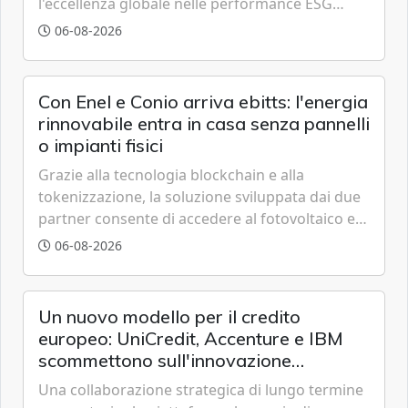
l'eccellenza globale nelle performance ESG
grazie a innovazione, accessibilità e governance
06-08-2026
trasparente.
Con Enel e Conio arriva ebitts: l'energia
rinnovabile entra in casa senza pannelli
o impianti fisici
Grazie alla tecnologia blockchain e alla
tokenizzazione, la soluzione sviluppata dai due
partner consente di accedere al fotovoltaico e
all'eolico ottenendo risparmi diretti in bolletta,
06-08-2026
offrendo un'alternativa ideale soprattutto per
chi vive in appartamento nei centri urbani.
Un nuovo modello per il credito
europeo: UniCredit, Accenture e IBM
scommettono sull'innovazione
tecnologica
Una collaborazione strategica di lungo termine