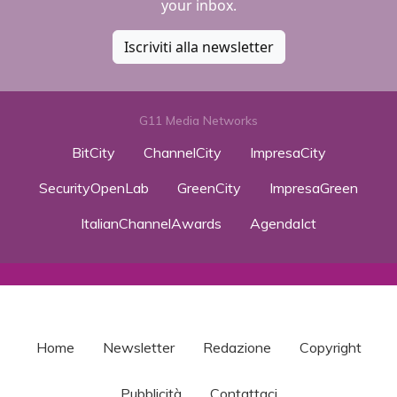
your inbox.
Iscriviti alla newsletter
G11 Media Networks
BitCity
ChannelCity
ImpresaCity
SecurityOpenLab
GreenCity
ImpresaGreen
ItalianChannelAwards
AgendaIct
Home
Newsletter
Redazione
Copyright
Pubblicità
Contattaci