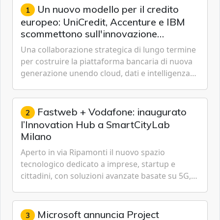
Un nuovo modello per il credito
1
europeo: UniCredit, Accenture e IBM
scommettono sull'innovazione
tecnologica
Una collaborazione strategica di lungo termine
per costruire la piattaforma bancaria di nuova
generazione unendo cloud, dati e intelligenza
artificiale.
Fastweb + Vodafone: inaugurato
2
l’Innovation Hub a SmartCityLab
Milano
Aperto in via Ripamonti il nuovo spazio
tecnologico dedicato a imprese, startup e
cittadini, con soluzioni avanzate basate su 5G,
IoT, Cloud, Intelligenza Artificiale e
Cybersecurity.
Microsoft annuncia Project
3