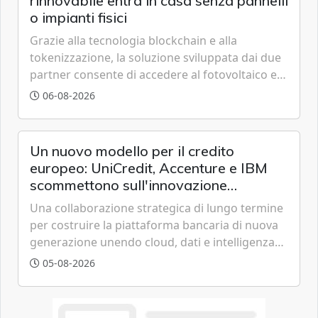
rinnovabile entra in casa senza pannelli
o impianti fisici
Grazie alla tecnologia blockchain e alla
tokenizzazione, la soluzione sviluppata dai due
partner consente di accedere al fotovoltaico e
all'eolico ottenendo risparmi diretti in bolletta,
06-08-2026
offrendo un'alternativa ideale soprattutto per
chi vive in appartamento nei centri urbani.
Un nuovo modello per il credito
europeo: UniCredit, Accenture e IBM
scommettono sull'innovazione
tecnologica
Una collaborazione strategica di lungo termine
per costruire la piattaforma bancaria di nuova
generazione unendo cloud, dati e intelligenza
artificiale.
05-08-2026