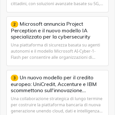
cittadini, con soluzioni avanzate basate su 5G,
IoT, Cloud, Intelligenza Artificiale e
Cybersecurity.
Microsoft annuncia Project
2
Perception e il nuovo modello IA
specializzato per la cybersecurity
Una piattaforma di sicurezza basata su agenti
autonomi e il modello Microsoft AI-Cyber-1-
Flash per consentire alle organizzazioni di
passare da una difesa reattiva a una strategia di
gestione continua del rischio.
Un nuovo modello per il credito
3
europeo: UniCredit, Accenture e IBM
scommettono sull'innovazione
tecnologica
Una collaborazione strategica di lungo termine
per costruire la piattaforma bancaria di nuova
generazione unendo cloud, dati e intelligenza