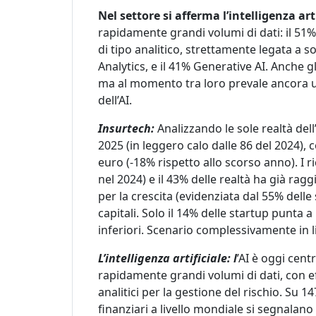
Nel settore si afferma l’intelligenza arti
rapidamente grandi volumi di dati: il 51% 
di tipo analitico, strettamente legata a
Analytics, e il 41% Generative AI. Anche 
ma al momento tra loro prevale ancora 
dell’AI.
Insurtech:
Analizzando le sole realtà dell
2025 (in leggero calo dalle 86 del 2024), 
euro (-18% rispetto allo scorso anno). I 
nel 2024) e il 43% delle realtà ha già ragg
per la crescita (evidenziata dal 55% delle 
capitali. Solo il 14% delle startup punta a 
inferiori. Scenario complessivamente in li
L’intelligenza artificiale: l
’AI è oggi cent
rapidamente grandi volumi di dati, con eff
analitici per la gestione del rischio. Su 14
finanziari a livello mondiale si segnalano