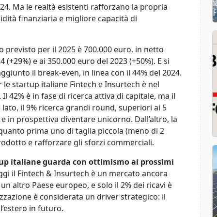
024. Ma le realtà esistenti rafforzano la propria
idità finanziaria e migliore capacità di
 previsto per il 2025 è 700.000 euro, in netto
 (+29%) e ai 350.000 euro del 2023 (+50%). E si
aggiunto il break-even, in linea con il 44% del 2024.
r le startup italiane Fintech e Insurtech è nel
 Il 42% è in fase di ricerca attiva di capitale, ma il
ato, il 9% ricerca grandi round, superiori ai 5
, e in prospettiva diventare unicorno. Dall’altro, la
uanto prima uno di taglia piccola (meno di 2
rodotto e rafforzare gli sforzi commerciali.
tup italiane guarda con ottimismo ai prossimi
gi il Fintech & Insurtech è un mercato ancora
 un altro Paese europeo, e solo il 2% dei ricavi è
lizzazione è considerata un driver strategico: il
’estero in futuro.