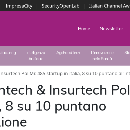
|
ImpresaCity
|
SecurityOpenLab
|
Italian Channel A
Security Awards
|
...
Home
Newsletter
facturing
Intelligenza
AgriFoodTech
L'innovazione
St
Artificiale
nella Sanità
nsurtech PoliMi: 485 startup in Italia, 8 su 10 puntano all’i
ntech & Insurtech Pol
a, 8 su 10 puntano
zione