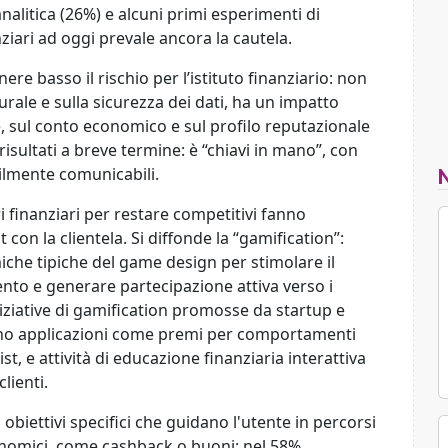
 analitica (26%) e alcuni primi esperimenti di
nziari ad oggi prevale ancora la cautela.
re basso il rischio per l’istituto finanziario: non
urale e sulla sicurezza dei dati, ha un impatto
e, sul conto economico e sul profilo reputazionale
isultati a breve termine: è “chiavi in mano”, con
ilmente comunicabili.
ri finanziari per restare competitivi fanno
n la clientela. Si diffonde la “gamification”:
amiche tipiche del game design per stimolare il
nto e generare partecipazione attiva verso i
0 iniziative di gamification promosse da startup e
ono applicazioni come premi per comportamenti
ist, e attività di educazione finanziaria interattiva
lienti.
, obiettivi specifici che guidano l'utente in percorsi
onomici, come cashback o buoni; nel 58%