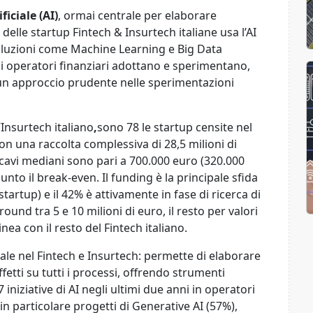
ficiale (AI)
, ormai centrale per elaborare
delle startup Fintech & Insurtech italiane usa l’AI
 soluzioni come Machine Learning e Big Data
gli operatori finanziari adottano e sperimentano,
un approccio prudente nelle sperimentazioni
’Insurtech italiano
,
sono 78 le startup censite nel
con una raccolta complessiva di 28,5 milioni di
ricavi mediani sono pari a 700.000 euro (320.000
iunto il break-even. Il funding è la principale sfida
startup) e il 42% è attivamente in fase di ricerca di
round tra 5 e 10 milioni di euro, il resto per valori
nea con il resto del Fintech italiano.
rale nel Fintech e Insurtech: permette di elaborare
etti su tutti i processi, offrendo strumenti
7 iniziative di AI negli ultimi due anni in operatori
 in particolare progetti di Generative AI (57%),