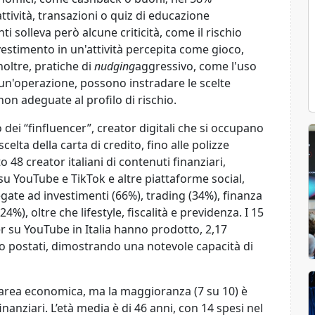
ttività, transazioni o quiz di educazione
ti solleva però alcune criticità, come il rischio
nvestimento in un'attività percepita come gioco,
noltre, pratiche di
nudging
aggressivo, come l'uso
un'operazione, possono instradare le scelte
non adeguate al profilo di rischio.
 dei “finfluencer”, creator digitali che si occupano
scelta della carta di credito, fino alle polizze
o 48 creator italiani di contenuti finanziari,
u YouTube e TikTok e altre piattaforme social,
gate ad investimenti (66%), trading (34%), finanza
%), oltre che lifestyle, fiscalità e previdenza. I 15
r su YouTube in Italia hanno prodotto, 2,17
deo postati, dimostrando una notevole capacità di
n area economica, ma la maggioranza (7 su 10) è
finanziari. L’età media è di 46 anni, con 14 spesi nel