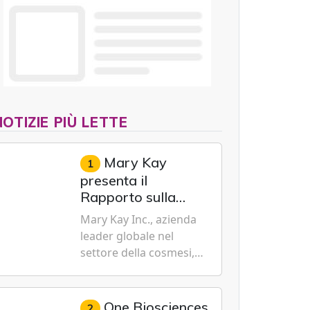
NOTIZIE PIÙ LETTE
Mary Kay
1
presenta il
Rapporto sulla
sostenibilità 2026,
Mary Kay Inc., azienda
evidenziando i
leader globale nel
progressi
settore della cosmesi,
trasformativi
impegnata nella
realizzati a livello
sostenibilità e
globale nelle sfere
dell'emancipazione
One Biosciences
2