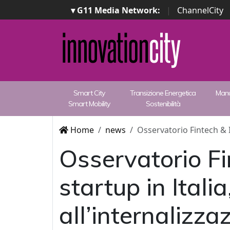
▾ G11 Media Network:
|
ChannelCity
Smart City
Transizione Energetica
Manu
Smart Mobility
Sostenibilità
Home
news
Osservatorio Fintech & I
Osservatorio Fi
startup in Itali
all’internalizza