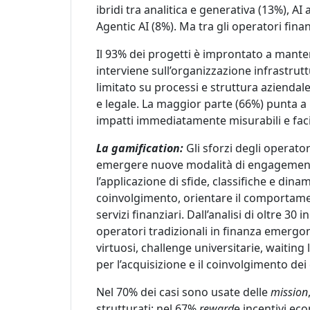
ibridi tra analitica e generativa (13%), AI
Agentic AI (8%). Ma tra gli operatori fina
Il 93% dei progetti è improntato a mantene
interviene sull’organizzazione infrastrutt
limitato su processi e struttura aziendal
e legale. La maggior parte (66%) punta a r
impatti immediatamente misurabili e fac
La gamification:
Gli sforzi degli operato
emergere nuove modalità di engagement co
l’applicazione di sfide, classifiche e din
coinvolgimento, orientare il comportame
servizi finanziari. Dall’analisi di oltre 3
operatori tradizionali in finanza emerg
virtuosi, challenge universitarie, waiting l
per l’acquisizione e il coinvolgimento dei c
Nel 70% dei casi sono usate delle
mission
strutturati; nel 67%
reward
e incentivi ec