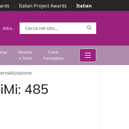
wards
|
Italian Project Awards
|
Italian
Altro...
artup
Ricerche
Eventi
e Trend
Formazione
nternalizzazione
iMi: 485