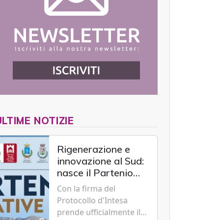
ULTIME NOTIZIE
Rigenerazione e
innovazione al Sud:
nasce il Partenio
Creative Hub per il
Con la firma del
rilancio del
Protocollo d'Intesa
territorio
prende ufficialmente il