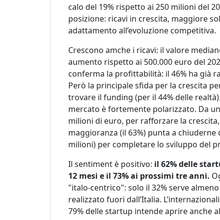
calo del 19% rispetto ai 250 milioni del 2
posizione: ricavi in crescita, maggiore sol
adattamento all’evoluzione competitiva.
Crescono amche i ricavi: il valore mediano
aumento rispetto ai 500.000 euro del 2024
conferma la profittabilità: il 46% ha già r
Però la
principale sfida per la crescita pe
trovare il funding (per il 44% delle realtà).
mercato è fortemente polarizzato. Da un l
milioni di euro, per rafforzare la crescita
maggioranza (il 63%) punta a chiuderne q
milioni) per completare lo sviluppo del p
Il sentiment è positivo:
il 62% delle star
12 mesi e il 73% ai prossimi tre anni.
Og
"italo-centrico": solo il 32% serve almeno
realizzato fuori dall’Italia. L’internaziona
79% delle startup intende aprire anche all