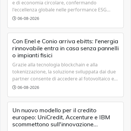
e di economia circolare, confermando
l'eccellenza globale nelle performance ESG
grazie a innovazione, accessibilità e governance
06-08-2026
trasparente.
Con Enel e Conio arriva ebitts: l'energia
rinnovabile entra in casa senza pannelli
o impianti fisici
Grazie alla tecnologia blockchain e alla
tokenizzazione, la soluzione sviluppata dai due
partner consente di accedere al fotovoltaico e
all'eolico ottenendo risparmi diretti in bolletta,
06-08-2026
offrendo un'alternativa ideale soprattutto per
chi vive in appartamento nei centri urbani.
Un nuovo modello per il credito
europeo: UniCredit, Accenture e IBM
scommettono sull'innovazione