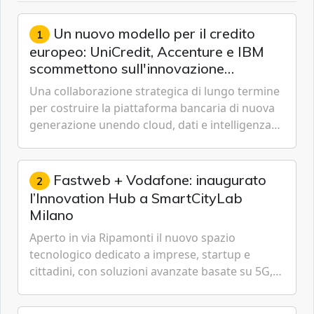
Un nuovo modello per il credito
1
europeo: UniCredit, Accenture e IBM
scommettono sull'innovazione
tecnologica
Una collaborazione strategica di lungo termine
per costruire la piattaforma bancaria di nuova
generazione unendo cloud, dati e intelligenza
artificiale.
Fastweb + Vodafone: inaugurato
2
l’Innovation Hub a SmartCityLab
Milano
Aperto in via Ripamonti il nuovo spazio
tecnologico dedicato a imprese, startup e
cittadini, con soluzioni avanzate basate su 5G,
IoT, Cloud, Intelligenza Artificiale e
Cybersecurity.