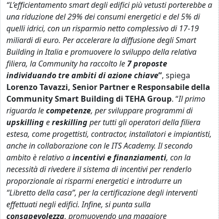
“L’efficientamento smart degli edifici più vetusti porterebbe a
una riduzione del 29% dei consumi energetici e del 5% di
quelli idrici, con un risparmio netto complessivo di 17-19
miliardi di euro. Per accelerare la diffusione degli Smart
Building in Italia e promuovere lo sviluppo della relativa
filiera, la Community ha raccolto le
7 proposte
individuando tre ambiti di azione chiave
”
, spiega
Lorenzo Tavazzi, Senior Partner e Responsabile della
Community Smart Building di TEHA Group
. “
Il primo
riguarda le
competenze
, per sviluppare programmi di
upskilling
e
reskilling
per tutti gli operatori della filiera
estesa, come progettisti, contractor, installatori e impiantisti,
anche in collaborazione con le ITS Academy. Il secondo
ambito è relativo a
incentivi e finanziamenti
, con la
necessità di rivedere il sistema di incentivi per renderlo
proporzionale ai risparmi energetici e introdurre un
“Libretto della casa”, per la certificazione degli interventi
effettuati negli edifici. Infine, si punta sulla
consapevolezza
, promuovendo una maggiore