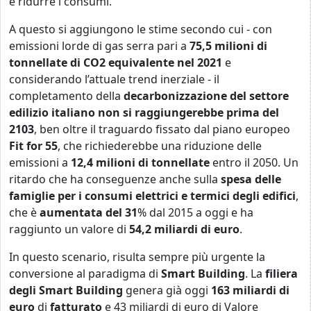
e ridurre i consumi.
A questo si aggiungono le stime secondo cui - con
emissioni lorde di gas serra pari a
75,5 milioni di
tonnellate di CO2 equivalente nel 2021
e
considerando
l’attuale trend inerziale - il
completamento della
decarbonizzazione del settore
edilizio italiano non si raggiungerebbe prima del
2103
, ben oltre il traguardo fissato dal piano europeo
Fit for 55
, che richiederebbe una riduzione delle
emissioni a
12,4 milioni di tonnellate
entro il 2050. Un
ritardo che ha conseguenze anche sulla
spesa delle
famiglie per i consumi elettrici e termici degli edifici
,
che è
aumentata del 31
% dal 2015 a oggi e ha
raggiunto un valore di
54,2 miliardi di euro
.
In questo scenario, risulta sempre più urgente la
conversione al paradigma di
Smart
Building
. La
filiera
degli Smart Building
genera già oggi
163 miliardi di
euro
di
fatturato
e 43 miliardi di euro di Valore