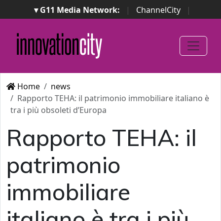
▾ G11 Media Network:
|
ChannelCity
|
ImpresaCity
|
SecurityOpenLab
|
Italian Channel
Awards
|
Italian Project Awards
|
Italian Security
Awards
|
...
Home
news
Rapporto TEHA: il patrimonio immobiliare italiano è
tra i più obsoleti d’Europa
Rapporto TEHA: il
patrimonio
immobiliare
italiano è tra i più