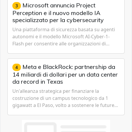
Microsoft annuncia Project
3
Perception e il nuovo modello IA
specializzato per la cybersecurity
Una piattaforma di sicurezza basata su agenti
autonomi e il modello Microsoft AI-Cyber-1-
Flash per consentire alle organizzazioni di
passare da una difesa reattiva a una strategia di
gestione continua del rischio.
Meta e BlackRock: partnership da
4
14 miliardi di dollari per un data center
da record in Texas
Un'alleanza strategica per finanziare la
costruzione di un campus tecnologico da 1
gigawatt a El Paso, volto a sostenere le future
ambizioni di superintelligenza e intelligenza
artificiale dell'azienda di Mark Zuckerberg.