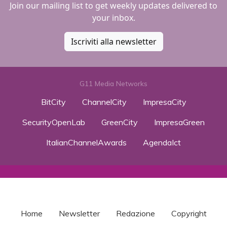
Join our mailing list to get weekly updates delivered to
your inbox.
Iscriviti alla newsletter
G11 Media Networks
BitCity
ChannelCity
ImpresaCity
SecurityOpenLab
GreenCity
ImpresaGreen
ItalianChannelAwards
AgendaIct
Home
Newsletter
Redazione
Copyright