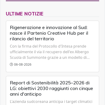
ULTIME NOTIZIE
Rigenerazione e innovazione al Sud:
nasce il Partenio Creative Hub per il
rilancio del territorio
Con la firma del Protocollo d'Intesa prende
ufficialmente il via il recupero dell'ex Albergo
Scuola di Summonte grazie a un modello di
partenariato pubblico-privato e a una rete di
06-08-2026
partner strategici d'eccellenza.
Report di Sostenibilità 2025–2026 di
LG: obiettivi 2030 raggiunti con cinque
anni d'anticipo
L'azienda sudcoreana anticipa i target climatici