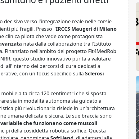
 decisivo verso l'integrazione reale nelle corsie
enti più fragili. Presso l'
IRCCS Maugeri di Milano
ne clinica pilota che vede come protagonista
 avanzata
nata dalla collaborazione tra l'Istituto
isa. Finanziato nell'ambito del progetto Fit4MedRob
PNRR, questo studio innovativo punta a valutare
di all'interno dei percorsi di cura dedicati a
rative, con un focus specifico sulla
Sclerosi
mobile alta circa 120 centimetri che si sposta
are sia in modalità autonoma sia guidato a
stica più rivoluzionaria risiede in un'architettura
one umana delicata e sicura. Le sue braccia sono
à variabile che funzionano come muscoli
ncipi della cosiddetta robotica soffice. Questa
rticolate, denominate
SoftHand
, di adattarsi alla