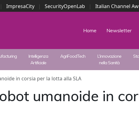
|
ImpresaCity
|
SecurityOpenLab
|
Italian Channel A
Security Awards
|
...
Home
Newsletter
facturing
Intelligenza
AgriFoodTech
L'innovazione
St
Artificiale
nella Sanità
oide in corsia per la lotta alla SLA
obot umanoide in cors