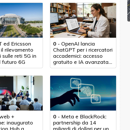
 ed Ericsson
0
-
OpenAI lancia
il rilevamento
ChatGPT per i ricercatori
 sulle reti 5G in
accademici: accesso
l futuro 6G
gratuito e IA avanzata
per 100.000 scienziati
web +
0
-
Meta e BlackRock:
e: inaugurato
partnership da 14
tion Hub a
miliardi di dollari per un