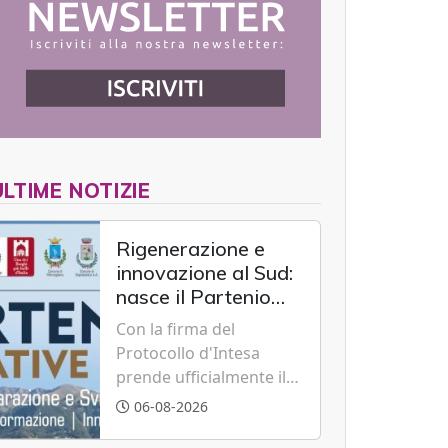
ULTIME NOTIZIE
Rigenerazione e
innovazione al Sud:
nasce il Partenio
Creative Hub per il
Con la firma del
rilancio del
Protocollo d'Intesa
territorio
prende ufficialmente il
via il recupero dell'ex
06-08-2026
Albergo Scuola di