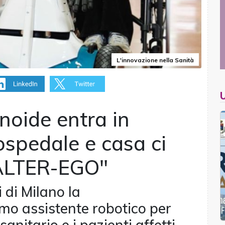
L'innovazione nella Sanità
noide entra in
 ospedale e casa ci
"ALTER-EGO"
 di Milano la
mo assistente robotico per
anitario e i pazienti affetti