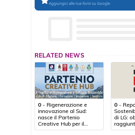
Aggiungici alle tue fonti su Google
RELATED NEWS
0
-
Rigenerazione e
0
-
Repo
innovazione al Sud:
Sosteni
nasce il Partenio
di LG: o
Creative Hub per il
raggiunt
rilancio del territorio
anni d'a