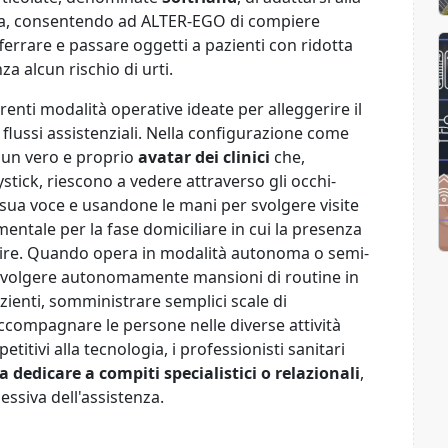
ana, consentendo ad ALTER-EGO di compiere
errare e passare oggetti a pazienti con ridotta
a alcun rischio di urti.
renti modalità operative ideate per alleggerire il
i flussi assistenziali. Nella configurazione come
 un vero e proprio
avatar dei clinici
che,
tick, riescono a vedere attraverso gli occhi-
sua voce e usandone le mani per svolgere visite
mentale per la fase domiciliare in cui la presenza
tire. Quando opera in modalità autonoma o semi-
i svolgere autonomamente mansioni di routine in
zienti, somministrare semplici scale di
accompagnare le persone nelle diverse attività
etitivi alla tecnologia, i professionisti sanitari
a dedicare a compiti specialistici o relazionali
,
ssiva dell'assistenza.