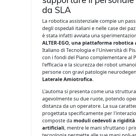
da SLA
La robotica assistenziale compie un passo
degli ospedali italiani e nelle case dei pazi
è stata infatti avviata una sperimentazio
ALTER-EGO, una piattaforma robotica
Italiano di Tecnologia e l'Università di P
con i fondi del Piano complementare al 
l'efficacia e la sicurezza dei robot umanoi
persone con gravi patologie neurodegene
Laterale Amiotrofica
.
L'automa si presenta come una struttura 
agevolmente su due ruote, potendo oper
distanza da un operatore. La sua caratteri
progettata specificamente per l'interazi
composte da
moduli cedevoli a rigidit
artificiali
, mentre le mani sfruttano i pri
tecnologia permette alle sue mani poli-a