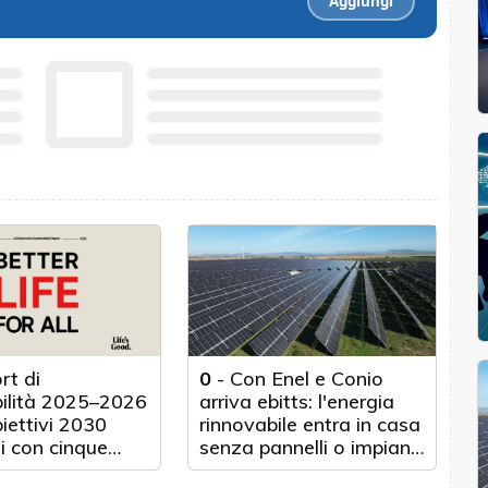
Aggiungi
rt di
0
-
Con Enel e Conio
bilità 2025–2026
arriva ebitts: l'energia
biettivi 2030
rinnovabile entra in casa
i con cinque
senza pannelli o impianti
nticipo
fisici