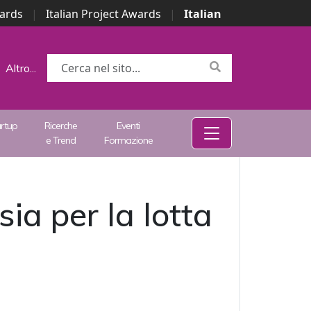
wards
|
Italian Project Awards
|
Italian
Altro...
artup
Ricerche
Eventi
e Trend
Formazione
ia per la lotta