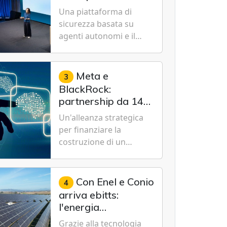
Cybersecurity.
nuovo modello IA
Una piattaforma di
specializzato per la
sicurezza basata su
cybersecurity
agenti autonomi e il
modello Microsoft AI-
Cyber-1-Flash per
consentire alle
Meta e
3
organizzazioni di
BlackRock:
passare da una difesa
partnership da 14
reattiva a una strategia
miliardi di dollari
Un'alleanza strategica
di gestione continua del
per un data center
per finanziare la
rischio.
da record in Texas
costruzione di un
campus tecnologico da
1 gigawatt a El Paso,
volto a sostenere le
Con Enel e Conio
4
future ambizioni di
arriva ebitts:
superintelligenza e
l'energia
intelligenza artificiale
rinnovabile entra in
Grazie alla tecnologia