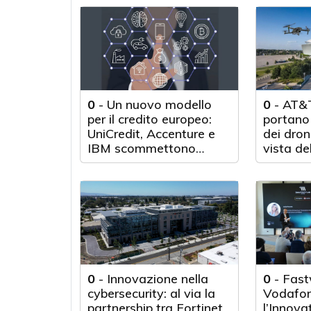
0
-
Un nuovo modello
0
-
AT&T
per il credito europeo:
portano 
UniCredit, Accenture e
dei droni
IBM scommettono
vista de
sull'innovazione
tecnologica
0
-
Innovazione nella
0
-
Fast
cybersecurity: al via la
Vodafon
partnership tra Fortinet
l’Innova