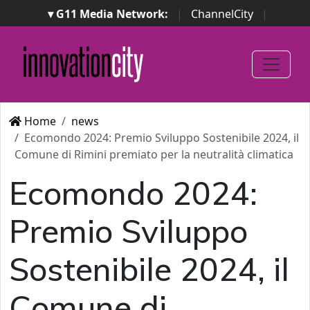
▾ G11 Media Network:
|
ChannelCity
|
ImpresaCity
|
SecurityOpenLab
|
Italian Channel
Awards
|
Italian Project Awards
|
Italian Security
Awards
|
...
Home
news
Ecomondo 2024: Premio Sviluppo Sostenibile 2024, il
Comune di Rimini premiato per la neutralità climatica
Ecomondo 2024:
Premio Sviluppo
Sostenibile 2024, il
Comune di