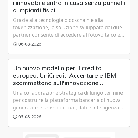
rinnovabile entra in casa senza pannelli
o impianti fisici
Grazie alla tecnologia blockchain e alla
tokenizzazione, la soluzione sviluppata dai due
partner consente di accedere al fotovoltaico e
all'eolico ottenendo risparmi diretti in bolletta,
06-08-2026
offrendo un'alternativa ideale soprattutto per
chi vive in appartamento nei centri urbani.
Un nuovo modello per il credito
europeo: UniCredit, Accenture e IBM
scommettono sull'innovazione
tecnologica
Una collaborazione strategica di lungo termine
per costruire la piattaforma bancaria di nuova
generazione unendo cloud, dati e intelligenza
artificiale.
05-08-2026