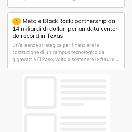
passare da una difesa reattiva a una strategia di
gestione continua del rischio.
Meta e BlackRock: partnership da
4
14 miliardi di dollari per un data center
da record in Texas
Un'alleanza strategica per finanziare la
costruzione di un campus tecnologico da 1
gigawatt a El Paso, volto a sostenere le future
ambizioni di superintelligenza e intelligenza
artificiale dell'azienda di Mark Zuckerberg.