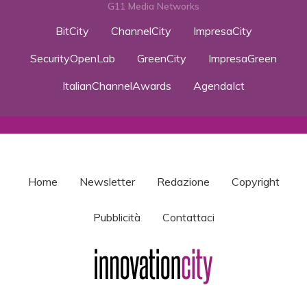
G11 Media Networks
BitCity
ChannelCity
ImpresaCity
SecurityOpenLab
GreenCity
ImpresaGreen
ItalianChannelAwards
AgendaIct
Home
Newsletter
Redazione
Copyright
Pubblicità
Contattaci