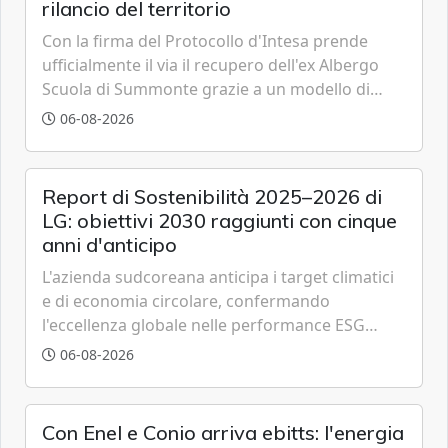
rilancio del territorio
Con la firma del Protocollo d'Intesa prende
ufficialmente il via il recupero dell'ex Albergo
Scuola di Summonte grazie a un modello di
partenariato pubblico-privato e a una rete di
06-08-2026
partner strategici d'eccellenza.
Report di Sostenibilità 2025–2026 di
LG: obiettivi 2030 raggiunti con cinque
anni d'anticipo
L'azienda sudcoreana anticipa i target climatici
e di economia circolare, confermando
l'eccellenza globale nelle performance ESG
grazie a innovazione, accessibilità e governance
06-08-2026
trasparente.
Con Enel e Conio arriva ebitts: l'energia