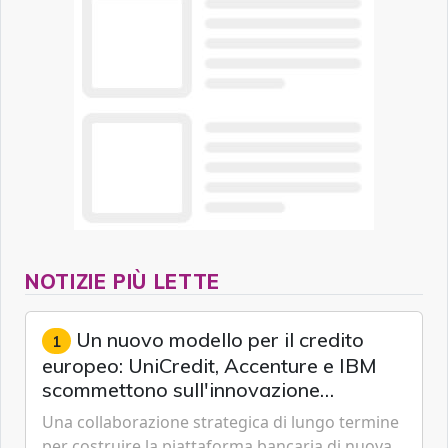
NOTIZIE PIÙ LETTE
Un nuovo modello per il credito
1
europeo: UniCredit, Accenture e IBM
scommettono sull'innovazione
tecnologica
Una collaborazione strategica di lungo termine
per costruire la piattaforma bancaria di nuova