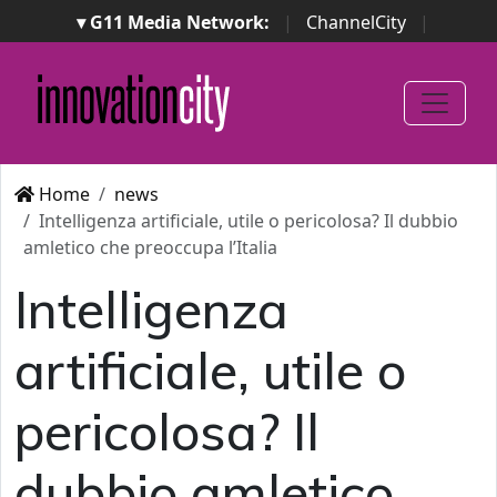
▾ G11 Media Network:
|
ChannelCity
|
ImpresaCity
|
SecurityOpenLab
|
Italian Channel
Awards
|
Italian Project Awards
|
Italian Security
Awards
|
...
Home
news
Intelligenza artificiale, utile o pericolosa? Il dubbio
amletico che preoccupa l’Italia
Intelligenza
artificiale, utile o
pericolosa? Il
dubbio amletico