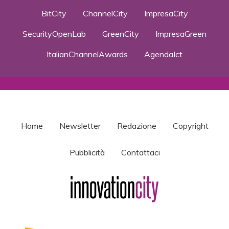
BitCity
ChannelCity
ImpresaCity
SecurityOpenLab
GreenCity
ImpresaGreen
ItalianChannelAwards
AgendaIct
Home
Newsletter
Redazione
Copyright
Pubblicità
Contattaci