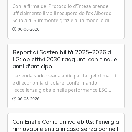
Con la firma del Protocollo d'Intesa prende
ufficialmente il via il recupero dell'ex Albergo
Scuola di Summonte grazie a un modello di
partenariato pubblico-privato e a una rete di
06-08-2026
partner strategici d'eccellenza.
Report di Sostenibilità 2025–2026 di
LG: obiettivi 2030 raggiunti con cinque
anni d'anticipo
L'azienda sudcoreana anticipa i target climatici
e di economia circolare, confermando
l'eccellenza globale nelle performance ESG
grazie a innovazione, accessibilità e governance
06-08-2026
trasparente.
Con Enel e Conio arriva ebitts: l'energia
rinnovabile entra in casa senza pannelli