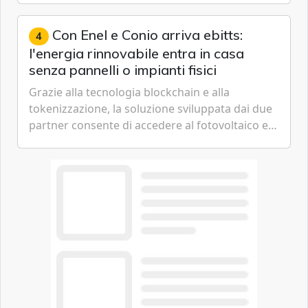
artificiale dell'azienda di Mark Zuckerberg.
Con Enel e Conio arriva ebitts:
4
l'energia rinnovabile entra in casa
senza pannelli o impianti fisici
Grazie alla tecnologia blockchain e alla
tokenizzazione, la soluzione sviluppata dai due
partner consente di accedere al fotovoltaico e
all'eolico ottenendo risparmi diretti in bolletta,
offrendo un'alternativa ideale soprattutto per
chi vive in appartamento nei centri urbani.