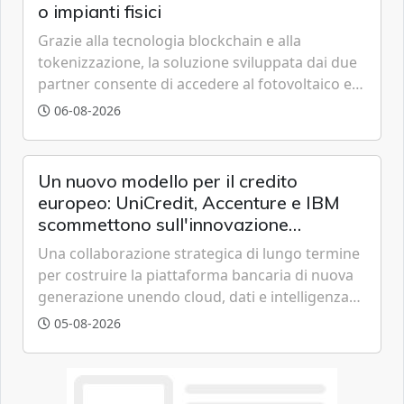
o impianti fisici
Grazie alla tecnologia blockchain e alla
tokenizzazione, la soluzione sviluppata dai due
partner consente di accedere al fotovoltaico e
all'eolico ottenendo risparmi diretti in bolletta,
06-08-2026
offrendo un'alternativa ideale soprattutto per
chi vive in appartamento nei centri urbani.
Un nuovo modello per il credito
europeo: UniCredit, Accenture e IBM
scommettono sull'innovazione
tecnologica
Una collaborazione strategica di lungo termine
per costruire la piattaforma bancaria di nuova
generazione unendo cloud, dati e intelligenza
artificiale.
05-08-2026