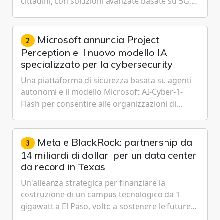
cittadini, con soluzioni avanzate basate su 5G,
IoT, Cloud, Intelligenza Artificiale e
Cybersecurity.
Microsoft annuncia Project
2
Perception e il nuovo modello IA
specializzato per la cybersecurity
Una piattaforma di sicurezza basata su agenti
autonomi e il modello Microsoft AI-Cyber-1-
Flash per consentire alle organizzazioni di
passare da una difesa reattiva a una strategia di
gestione continua del rischio.
Meta e BlackRock: partnership da
3
14 miliardi di dollari per un data center
da record in Texas
Un'alleanza strategica per finanziare la
costruzione di un campus tecnologico da 1
gigawatt a El Paso, volto a sostenere le future
ambizioni di superintelligenza e intelligenza