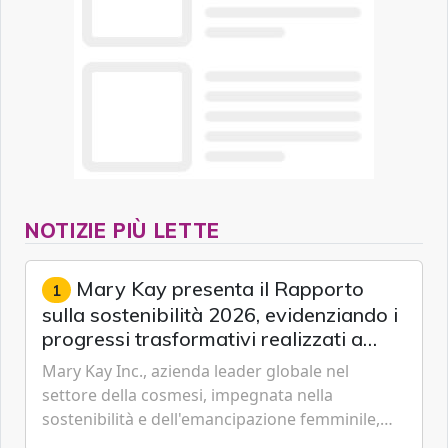
NOTIZIE PIÙ LETTE
Mary Kay presenta il Rapporto
1
sulla sostenibilità 2026, evidenziando i
progressi trasformativi realizzati a
livello globale nelle sfere sociale,
Mary Kay Inc., azienda leader globale nel
economica e ambientale
settore della cosmesi, impegnata nella
sostenibilità e dell'emancipazione femminile,
oggi ha presentato il suo Rapporto sulla