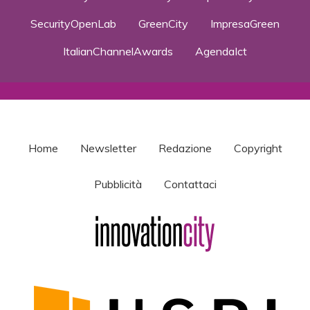
SecurityOpenLab
GreenCity
ImpresaGreen
ItalianChannelAwards
AgendaIct
Home
Newsletter
Redazione
Copyright
Pubblicità
Contattaci