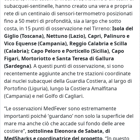
subacquei-sentinelle, hanno creato una vera e propria
rete di un centinaio di sensori-termometro posizionati
fino a 50 metri di profondità, sia a largo che sotto
costa, in 15 punti di osservazione nel Tirreno:
Isola del
Giglio (Toscana), Nettuno (Lazio), Capri, Palinuro e
Vico Equense (Campania), Reggio Calabria e Scilla
(Calabria); Capo Peloro e Porticello (Sicilia), Capo
Figari, Mortoriotto e Santa Teresa di Gallura
(Sardegna)
. A questi punti di osservazione, si sono
recentemente aggiunte anche tre stazioni coordinate
dai nuclei subacquei della Guardia Costiera, al largo di
Portofino (Liguria), lungo la Costiera Amalfitana
(Campania) e nel Golfo di Cagliari.
“Le osservazioni MedFever sono estremamente
importanti poiché ‘guardano’ non solo la superficie del
mare ma anche ciò che accade sul fondo delle aree
costiere”,
sottolinea Eleonora de Sabata, di
MedSharks e coordinatrice del progetto
. “In questo