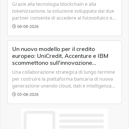
Grazie alla tecnologia blockchain e alla
tokenizzazione, la soluzione sviluppata dai due
partner consente di accedere al fotovoltaico e
all'eolico ottenendo risparmi diretti in bolletta,
06-08-2026
offrendo un'alternativa ideale soprattutto per
chi vive in appartamento nei centri urbani.
Un nuovo modello per il credito
europeo: UniCredit, Accenture e IBM
scommettono sull'innovazione
tecnologica
Una collaborazione strategica di lungo termine
per costruire la piattaforma bancaria di nuova
generazione unendo cloud, dati e intelligenza
artificiale.
05-08-2026