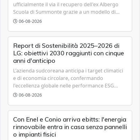
ufficialmente il via il recupero dell'ex Albergo
Scuola di Summonte grazie a un modello di
partenariato pubblico-privato e a una rete di
06-08-2026
partner strategici d'eccellenza.
Report di Sostenibilità 2025–2026 di
LG: obiettivi 2030 raggiunti con cinque
anni d'anticipo
L'azienda sudcoreana anticipa i target climatici
e di economia circolare, confermando
l'eccellenza globale nelle performance ESG
grazie a innovazione, accessibilità e governance
06-08-2026
trasparente.
Con Enel e Conio arriva ebitts: l'energia
rinnovabile entra in casa senza pannelli
o impianti fisici