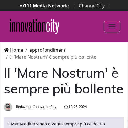
▾ G11 Media Network:
|
ChannelCity
|
ImpresaCity
|
SecurityOpenLab
|
Italian Channel
Awards
|
Italian Project Awards
|
Italian Security
Awards
|
...
Home
approfondimenti
Il 'Mare Nostrum' è sempre più bollente
Il 'Mare Nostrum' è
sempre più bollente
Redazione InnovationCity
13-05-2024
Il Mar Mediterraneo diventa sempre più caldo. Lo