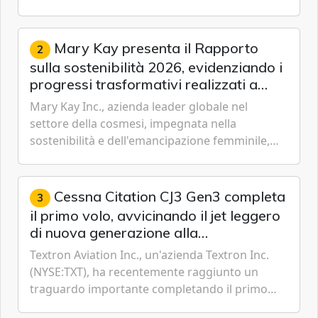
per i velivoli moderni, i sistemi di serbatoi e le
missioni an...
Mary Kay presenta il Rapporto
2
sulla sostenibilità 2026, evidenziando i
progressi trasformativi realizzati a
livello globale nelle sfere sociale,
Mary Kay Inc., azienda leader globale nel
economica e ambientale
settore della cosmesi, impegnata nella
sostenibilità e dell'emancipazione femminile,
oggi ha presentato il suo Rapporto sulla
sostenibilità 2026, una panora...
Cessna Citation CJ3 Gen3 completa
3
il primo volo, avvicinando il jet leggero
di nuova generazione alla
certificazione
Textron Aviation Inc., un'azienda Textron Inc.
(NYSE:TXT), ha recentemente raggiunto un
traguardo importante completando il primo
volo del prototipo di velivolo Cessna Citation CJ3