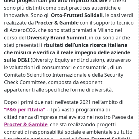
dieci progetti con più alto impatto sociale
e che si
sono più distinti come best practices autentiche e
innovative. Sono gli
Orto-Frutteti Solidali
, le oasi verdi
realizzate da
Procter & Gamble
con il supporto tecnico
di AzzeroCO2, che sono stati premiati a Milano nel
corso del
Diversity Brand Summit
, in cui sono anche
stati presentati i
risultati dell’unica ricerca italiana
che misura e verifica il reale impegno delle aziende
sulla DE&I
(Diversity, Equity and Inclusion), attraverso
le valutazioni di consumatori e consumatrici, di un
Comitato Scientifico Internazionale e della Security
Check Committee, composta da esponenti
appartenenti alle specifiche forme di diversità.
Dopo i primi due nati nell’estate 2021 nell’ambito di
“P&G per l’Italia”
- il più vasto programma di
cittadinanza d’impresa mai avviato nel nostro Paese da
Procter & Gamble
, che sta realizzando progetti
concreti di responsabilità sociale e ambientale su tutto