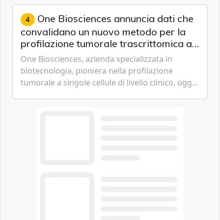
Gen3, avvicinando i...
One Biosciences annuncia dati che
4
convalidano un nuovo metodo per la
profilazione tumorale trascrittomica a
singole cellule da campioni istologici
One Biosciences, azienda specializzata in
biotecnologia, pioniera nella profilazione
tumorale a singole cellule di livello clinico, oggi
ha annunciato dati indicanti che i profili di
espressione dell'...