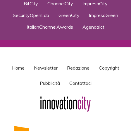
BitCity
ChannelCity
ImpresaCity
SecurityOpenLab
GreenCity
ImpresaGreen
ItalianChannelAwards
AgendaIct
Home
Newsletter
Redazione
Copyright
Pubblicità
Contattaci