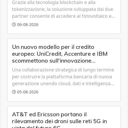
Grazie alla tecnologia blockchain e alla
tokenizzazione, la soluzione sviluppata dai due
partner consente di accedere al fotovoltaico e
all'eolico ottenendo risparmi diretti in bolletta,
06-08-2026
offrendo un'alternativa ideale soprattutto per
chi vive in appartamento nei centri urbani.
Un nuovo modello per il credito
europeo: UniCredit, Accenture e IBM
scommettono sull'innovazione
tecnologica
Una collaborazione strategica di lungo termine
per costruire la piattaforma bancaria di nuova
generazione unendo cloud, dati e intelligenza
artificiale.
05-08-2026
AT&T ed Ericsson portano il
rilevamento dei droni sulle reti 5G in
vista del futuro 6G