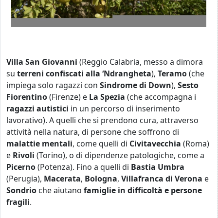
Villa San Giovanni
(Reggio Calabria, messo a dimora
su
terreni confiscati alla ‘Ndrangheta
),
Teramo
(che
impiega solo ragazzi con
Sindrome di Down
),
Sesto
Fiorentino
(Firenze) e
La Spezia
(che accompagna i
ragazzi autistici
in un percorso di inserimento
lavorativo). A quelli che si prendono cura, attraverso
attività nella natura, di persone che soffrono di
malattie mentali
, come quelli di
Civitavecchia
(Roma)
e
Rivoli
(Torino), o di dipendenze patologiche, come a
Picerno
(Potenza). Fino a quelli di
Bastia Umbra
(Perugia),
Macerata
,
Bologna
,
Villafranca di Verona
e
Sondrio
che aiutano
famiglie in difficoltà e persone
fragili
.