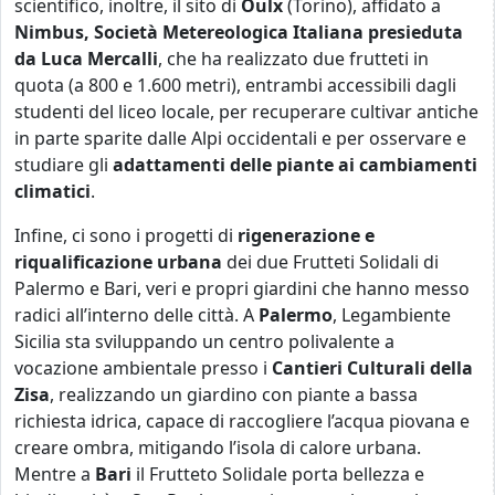
scientifico, inoltre, il sito di
Oulx
(Torino), affidato a
Nimbus, Società Metereologica Italiana presieduta
da Luca Mercalli
, che ha realizzato due frutteti in
quota (a 800 e 1.600 metri), entrambi accessibili dagli
studenti del liceo locale, per recuperare cultivar antiche
in parte sparite dalle Alpi occidentali e per osservare e
studiare gli
adattamenti delle piante ai cambiamenti
climatici
.
Infine, ci sono i progetti di
rigenerazione e
riqualificazione urbana
dei due Frutteti Solidali di
Palermo e Bari, veri e propri giardini che hanno messo
radici all’interno delle città. A
Palermo
, Legambiente
Sicilia sta sviluppando un centro polivalente a
vocazione ambientale presso i
Cantieri Culturali della
Zisa
, realizzando un giardino con piante a bassa
richiesta idrica, capace di raccogliere l’acqua piovana e
creare ombra, mitigando l’isola di calore urbana.
Mentre a
Bari
il Frutteto Solidale porta bellezza e