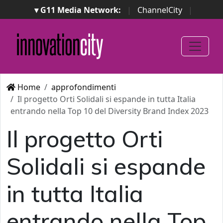
▾ G11 Media Network:
|
ChannelCity
|
ImpresaCity
|
SecurityOpenLab
|
Italian Channel
Awards
|
Italian Project Awards
|
Italian Security
Awards
|
...
Home
approfondimenti
Il progetto Orti Solidali si espande in tutta Italia
entrando nella Top 10 del Diversity Brand Index 2023
Il progetto Orti
Solidali si espande
in tutta Italia
entrando nella Top