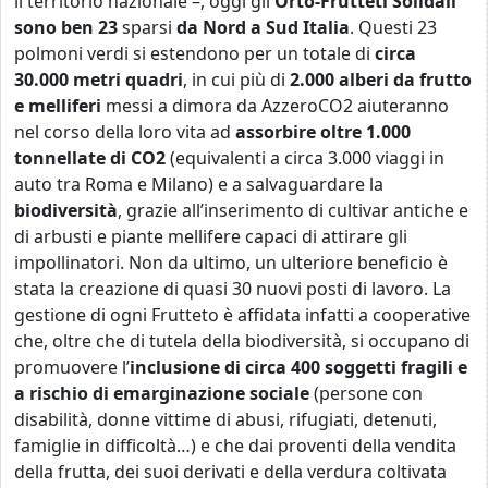
il territorio nazionale –, oggi gli
Orto-Frutteti Solidali
sono ben 23
sparsi
da Nord a Sud Italia
. Questi 23
polmoni verdi si estendono per un totale di
circa
30.000 metri quadri
, in cui più di
2.000
alberi da frutto
e melliferi
messi a dimora da AzzeroCO2 aiuteranno
nel corso della loro vita ad
assorbire oltre 1.000
tonnellate di CO
2
(equivalenti a circa 3.000 viaggi in
auto tra Roma e Milano) e a salvaguardare la
biodiversità
, grazie all’inserimento di cultivar antiche e
di arbusti e piante mellifere capaci di attirare gli
impollinatori. Non da ultimo, un ulteriore beneficio è
stata la creazione di quasi 30 nuovi posti di lavoro. La
gestione di ogni Frutteto è affidata infatti a cooperative
che, oltre che di tutela della biodiversità, si occupano di
promuovere l’
inclusione di
circa 400
soggetti fragili e
a rischio di emarginazione sociale
(persone con
disabilità, donne vittime di abusi, rifugiati, detenuti,
famiglie in difficoltà…) e che dai proventi della vendita
della frutta, dei suoi derivati e della verdura coltivata