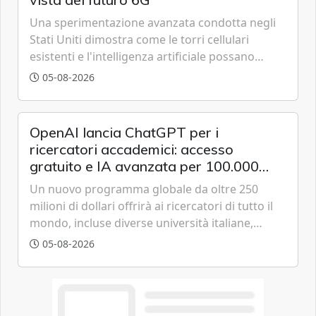
Una sperimentazione avanzata condotta negli
Stati Uniti dimostra come le torri cellulari
esistenti e l'intelligenza artificiale possano
tracciare velivoli a bassa quota in tempo reale,
05-08-2026
anticipando le funzionalità tipiche delle reti di
sesta generazione.
OpenAI lancia ChatGPT per i
ricercatori accademici: accesso
gratuito e IA avanzata per 100.000
scienziati
Un nuovo programma globale da oltre 250
milioni di dollari offrirà ai ricercatori di tutto il
mondo, incluse diverse università italiane,
strumenti avanzati basati sulla famiglia di
05-08-2026
modelli GPT-5.6 per accelerare le scoperte
scientifiche.