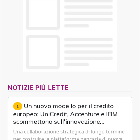
NOTIZIE PIÙ LETTE
Un nuovo modello per il credito
1
europeo: UniCredit, Accenture e IBM
scommettono sull'innovazione
tecnologica
Una collaborazione strategica di lungo termine
per costruire la piattaforma bancaria di nuova