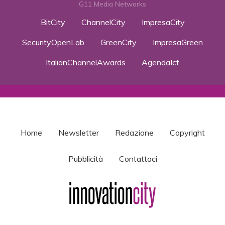
G11 Media Networks
BitCity
ChannelCity
ImpresaCity
SecurityOpenLab
GreenCity
ImpresaGreen
ItalianChannelAwards
AgendaIct
Home
Newsletter
Redazione
Copyright
Pubblicità
Contattaci