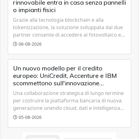
rinnovabile entra in casa senza pannelli
o impianti fisici
Grazie alla tecnologia blockchain e alla
tokenizzazione, la soluzione sviluppata dai due
partner consente di accedere al fotovoltaico e
all'eolico ottenendo risparmi diretti in bolletta,
06-08-2026
offrendo un'alternativa ideale soprattutto per
chi vive in appartamento nei centri urbani.
Un nuovo modello per il credito
europeo: UniCredit, Accenture e IBM
scommettono sull'innovazione
tecnologica
Una collaborazione strategica di lungo termine
per costruire la piattaforma bancaria di nuova
generazione unendo cloud, dati e intelligenza
artificiale.
05-08-2026