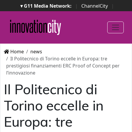
▾ G11 Media Network:
|
ChannelCity
|
ImpresaCity
|
SecurityOpenLab
|
Italian Channel
Awards
|
Italian Project Awards
|
Italian Security
Awards
|
...
Home
news
Il Politecnico di Torino eccelle in Europa: tre
prestigiosi finanziamenti ERC Proof of Concept per
l’innovazione
Il Politecnico di
Torino eccelle in
Europa: tre