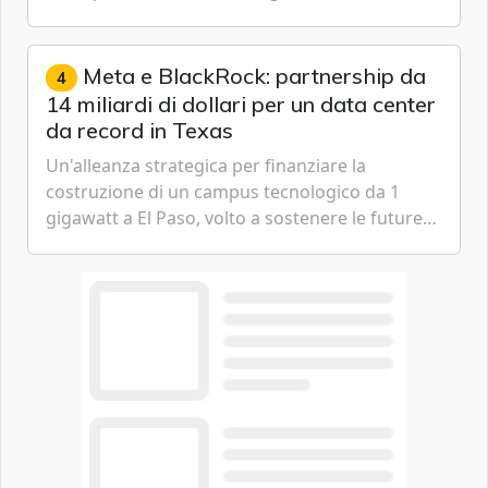
passare da una difesa reattiva a una strategia di
gestione continua del rischio.
Meta e BlackRock: partnership da
4
14 miliardi di dollari per un data center
da record in Texas
Un'alleanza strategica per finanziare la
costruzione di un campus tecnologico da 1
gigawatt a El Paso, volto a sostenere le future
ambizioni di superintelligenza e intelligenza
artificiale dell'azienda di Mark Zuckerberg.