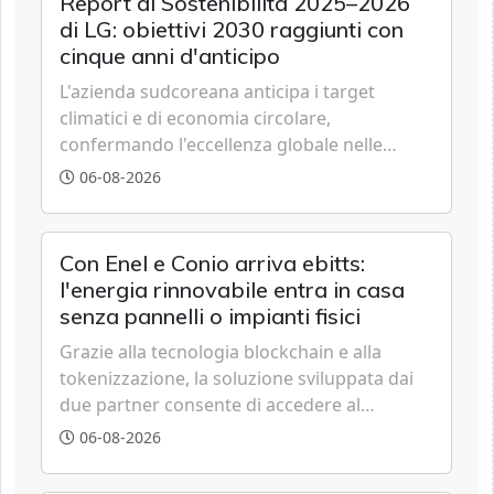
Report di Sostenibilità 2025–2026
di LG: obiettivi 2030 raggiunti con
cinque anni d'anticipo
L'azienda sudcoreana anticipa i target
climatici e di economia circolare,
confermando l'eccellenza globale nelle
performance ESG grazie a innovazione,
06-08-2026
accessibilità e governance trasparente.
Con Enel e Conio arriva ebitts:
l'energia rinnovabile entra in casa
senza pannelli o impianti fisici
Grazie alla tecnologia blockchain e alla
tokenizzazione, la soluzione sviluppata dai
due partner consente di accedere al
fotovoltaico e all'eolico ottenendo risparmi
06-08-2026
diretti in bolletta, offrendo un'alternativa
ideale soprattutto per chi vive in