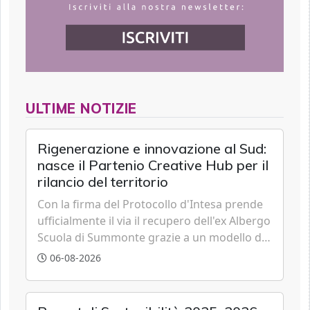
ULTIME NOTIZIE
Rigenerazione e innovazione al Sud:
nasce il Partenio Creative Hub per il
rilancio del territorio
Con la firma del Protocollo d'Intesa prende
ufficialmente il via il recupero dell'ex Albergo
Scuola di Summonte grazie a un modello di
partenariato pubblico-privato e a una rete di
06-08-2026
partner strategici d'eccellenza.