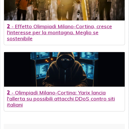
2
-
Effetto Olimpiadi Milano-Cortina, cresce
l'interesse per la montagna. Meglio se
sostenibile
2
-
Olimpiadi Milano-Cortina: Yarix lancia
l'allerta su possibili attacchi DDoS contro siti
italiani