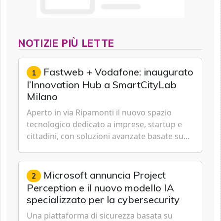
NOTIZIE PIÙ LETTE
Fastweb + Vodafone: inaugurato
1
l’Innovation Hub a SmartCityLab
Milano
Aperto in via Ripamonti il nuovo spazio
tecnologico dedicato a imprese, startup e
cittadini, con soluzioni avanzate basate su
5G, IoT, Cloud, Intelligenza Artificiale e
Cybersecurity.
Microsoft annuncia Project
2
Perception e il nuovo modello IA
specializzato per la cybersecurity
Una piattaforma di sicurezza basata su