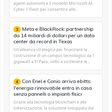
agenti autonomi e il modello Microsoft AI-
Cyber-1-Flash per consentire alle
organizzazioni di passare da una difesa
reattiva a una strategia di gestione continua
del rischio.
Meta e BlackRock: partnership
3
da 14 miliardi di dollari per un data
center da record in Texas
Un'alleanza strategica per finanziare la
costruzione di un campus tecnologico da 1
gigawatt a El Paso, volto a sostenere le
future ambizioni di superintelligenza e
intelligenza artificiale dell'azienda di Mark
Zuckerberg.
Con Enel e Conio arriva ebitts:
4
l'energia rinnovabile entra in casa
senza pannelli o impianti fisici
Grazie alla tecnologia blockchain e alla
tokenizzazione, la soluzione sviluppata dai