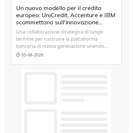
appartamento nei centri urbani.
Un nuovo modello per il credito
europeo: UniCredit, Accenture e IBM
scommettono sull'innovazione
tecnologica
Una collaborazione strategica di lungo
termine per costruire la piattaforma
bancaria di nuova generazione unendo
cloud, dati e intelligenza artificiale.
05-08-2026