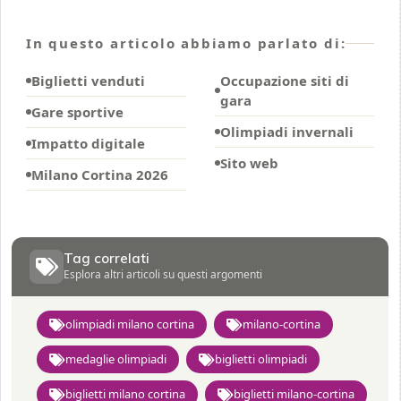
In questo articolo abbiamo parlato di:
Biglietti venduti
Occupazione siti di
gara
Gare sportive
Olimpiadi invernali
Impatto digitale
Sito web
Milano Cortina 2026
Tag correlati
Esplora altri articoli su questi argomenti
olimpiadi milano cortina
milano-cortina
medaglie olimpiadi
biglietti olimpiadi
biglietti milano cortina
biglietti milano-cortina