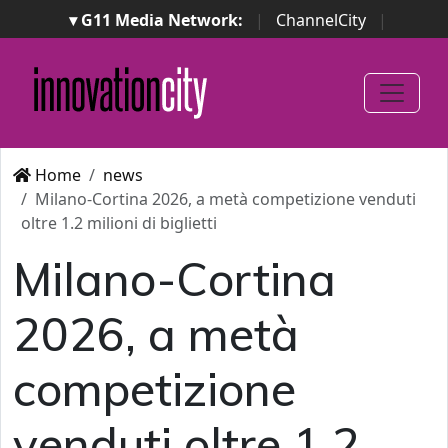
▾ G11 Media Network:
|
ChannelCity
|
ImpresaCity
|
SecurityOpenLab
|
Italian Channel
Awards
|
Italian Project Awards
|
Italian Security
Awards
|
...
Home
news
Milano-Cortina 2026, a metà competizione venduti
oltre 1.2 milioni di biglietti
Milano-Cortina
2026, a metà
competizione
venduti oltre 1.2