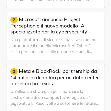
IoT, Cloud, Intelligenza Artificiale e
Cybersecurity.
Microsoft annuncia Project
2
Perception e il nuovo modello IA
specializzato per la cybersecurity
Una piattaforma di sicurezza basata su agenti
autonomi e il modello Microsoft AI-Cyber-1-
Flash per consentire alle organizzazioni di
passare da una difesa reattiva a una strategia di
gestione continua del rischio.
Meta e BlackRock: partnership da
3
14 miliardi di dollari per un data center
da record in Texas
Un'alleanza strategica per finanziare la
costruzione di un campus tecnologico da 1
gigawatt a El Paso, volto a sostenere le future
ambizioni di superintelligenza e intelligenza