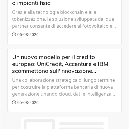
o impianti fisici
Grazie alla tecnologia blockchain e alla
tokenizzazione, la soluzione sviluppata dai due
partner consente di accedere al fotovoltaico e
all'eolico ottenendo risparmi diretti in bolletta,
06-08-2026
offrendo un'alternativa ideale soprattutto per
chi vive in appartamento nei centri urbani.
Un nuovo modello per il credito
europeo: UniCredit, Accenture e IBM
scommettono sull'innovazione
tecnologica
Una collaborazione strategica di lungo termine
per costruire la piattaforma bancaria di nuova
generazione unendo cloud, dati e intelligenza
artificiale.
05-08-2026