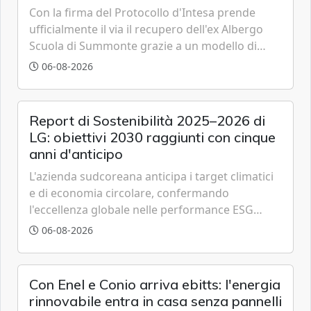
Con la firma del Protocollo d'Intesa prende
ufficialmente il via il recupero dell'ex Albergo
Scuola di Summonte grazie a un modello di
partenariato pubblico-privato e a una rete di
06-08-2026
partner strategici d'eccellenza.
Report di Sostenibilità 2025–2026 di
LG: obiettivi 2030 raggiunti con cinque
anni d'anticipo
L'azienda sudcoreana anticipa i target climatici
e di economia circolare, confermando
l'eccellenza globale nelle performance ESG
grazie a innovazione, accessibilità e governance
06-08-2026
trasparente.
Con Enel e Conio arriva ebitts: l'energia
rinnovabile entra in casa senza pannelli