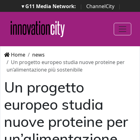
▾ G11 Media Network:
|
ChannelCity
|
ImpresaCity
|
SecurityOpenLab
|
Italian Channel
Awards
|
Italian Project Awards
|
Italian Security
Awards
|
...
Home
news
Un progetto europeo studia nuove proteine per
un’alimentazione più sostenibile
Un progetto
europeo studia
nuove proteine per
un’alimentazione