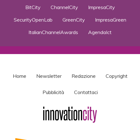
BitCity
ChannelCity
ImpresaCity
SecurityOpenLab
GreenCity
ImpresaGreen
ItalianChannelAwards
AgendaIct
Home
Newsletter
Redazione
Copyright
Pubblicità
Contattaci