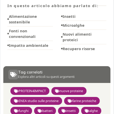
In questo articolo abbiamo parlato di:
Alimentazione
Insetti
sostenibile
Microalghe
Fonti non
Nuovi alimenti
convenzionali
proteici
Impatto ambientale
Recupero risorse
Tag correlati
Esplora altri articoli su questi argomenti
PROTEIN4IMPACT
nuove proteine
ENEA studio sulle proteine
farine proteiche
funghi
batteri
insetti
alghe