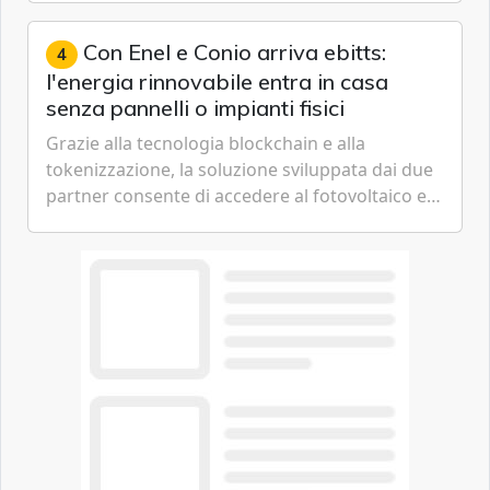
artificiale dell'azienda di Mark Zuckerberg.
Con Enel e Conio arriva ebitts:
4
l'energia rinnovabile entra in casa
senza pannelli o impianti fisici
Grazie alla tecnologia blockchain e alla
tokenizzazione, la soluzione sviluppata dai due
partner consente di accedere al fotovoltaico e
all'eolico ottenendo risparmi diretti in bolletta,
offrendo un'alternativa ideale soprattutto per
chi vive in appartamento nei centri urbani.