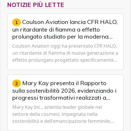
NOTIZIE PIÙ LETTE
Coulson Aviation lancia CFR HALO,
1
un ritardante di fiamma a effetto
prolungato studiato per la moderna
lotta aerea contro gli incendi
Coulson Aviation oggi ha presentato CFR HALO,
un ritardante di fiamma di nuova generazione a
effetto prolungato progettato specificamente
per i velivoli moderni, i sistemi di serbatoi e le
missioni an...
Mary Kay presenta il Rapporto
2
sulla sostenibilità 2026, evidenziando i
progressi trasformativi realizzati a
livello globale nelle sfere sociale,
Mary Kay Inc., azienda leader globale nel
economica e ambientale
settore della cosmesi, impegnata nella
sostenibilità e dell'emancipazione femminile,
oggi ha presentato il suo Rapporto sulla