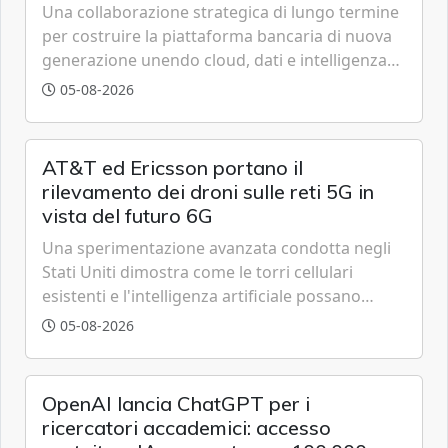
tecnologica
Una collaborazione strategica di lungo termine
per costruire la piattaforma bancaria di nuova
generazione unendo cloud, dati e intelligenza
artificiale.
05-08-2026
AT&T ed Ericsson portano il
rilevamento dei droni sulle reti 5G in
vista del futuro 6G
Una sperimentazione avanzata condotta negli
Stati Uniti dimostra come le torri cellulari
esistenti e l'intelligenza artificiale possano
tracciare velivoli a bassa quota in tempo reale,
05-08-2026
anticipando le funzionalità tipiche delle reti di
sesta generazione.
OpenAI lancia ChatGPT per i
ricercatori accademici: accesso