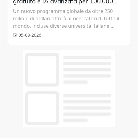
gratuito e IA avanzata per 100.000
scienziati
Un nuovo programma globale da oltre 250
milioni di dollari offrirà ai ricercatori di tutto il
mondo, incluse diverse università italiane,
strumenti avanzati basati sulla famiglia di
05-08-2026
modelli GPT-5.6 per accelerare le scoperte
scientifiche.