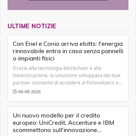
ULTIME NOTIZIE
Con Enel e Conio arriva ebitts: l'energia
rinnovabile entra in casa senza pannelli
o impianti fisici
Grazie alla tecnologia blockchain e alla
tokenizzazione, la soluzione sviluppata dai due
partner consente di accedere al fotovoltaico e
all'eolico ottenendo risparmi diretti in bolletta,
06-08-2026
offrendo un'alternativa ideale soprattutto per
chi vive in appartamento nei centri urbani.
Un nuovo modello per il credito
europeo: UniCredit, Accenture e IBM
scommettono sull'innovazione