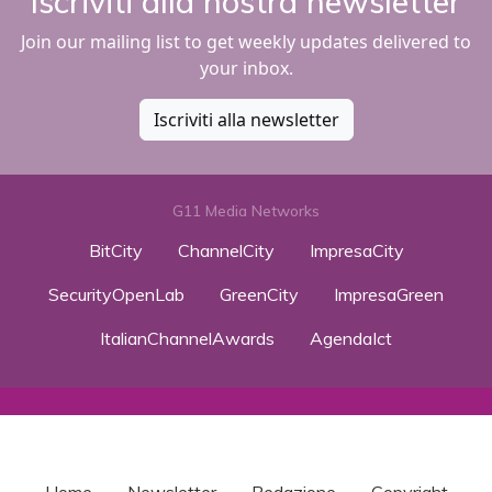
Iscriviti alla nostra newsletter
Join our mailing list to get weekly updates delivered to
your inbox.
Iscriviti alla newsletter
G11 Media Networks
BitCity
ChannelCity
ImpresaCity
SecurityOpenLab
GreenCity
ImpresaGreen
ItalianChannelAwards
AgendaIct
Home
Newsletter
Redazione
Copyright