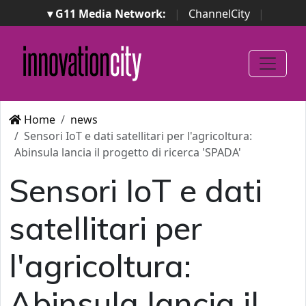
▾ G11 Media Network:
|
ChannelCity
|
ImpresaCity
|
SecurityOpenLab
|
Italian Channel
Awards
|
Italian Project Awards
|
Italian Security
Awards
|
...
Home
news
Sensori IoT e dati satellitari per l'agricoltura:
Abinsula lancia il progetto di ricerca 'SPADA'
Sensori IoT e dati
satellitari per
l'agricoltura:
Abinsula lancia il