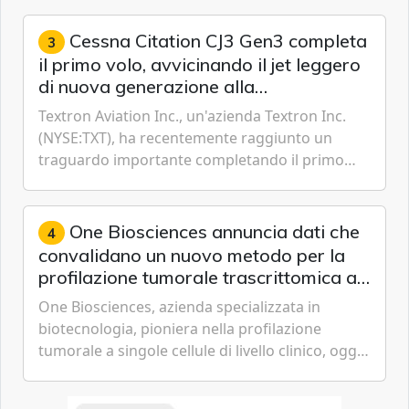
sostenibilità 2026, una panora...
Cessna Citation CJ3 Gen3 completa
3
il primo volo, avvicinando il jet leggero
di nuova generazione alla
certificazione
Textron Aviation Inc., un'azienda Textron Inc.
(NYSE:TXT), ha recentemente raggiunto un
traguardo importante completando il primo
volo del prototipo di velivolo Cessna Citation CJ3
Gen3, avvicinando i...
One Biosciences annuncia dati che
4
convalidano un nuovo metodo per la
profilazione tumorale trascrittomica a
singole cellule da campioni istologici
One Biosciences, azienda specializzata in
biotecnologia, pioniera nella profilazione
tumorale a singole cellule di livello clinico, oggi
ha annunciato dati indicanti che i profili di
espressione dell'...