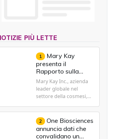
NOTIZIE PIÙ LETTE
Mary Kay
1
presenta il
Rapporto sulla
sostenibilità 2026,
Mary Kay Inc., azienda
evidenziando i
leader globale nel
progressi
settore della cosmesi,
trasformativi
impegnata nella
realizzati a livello
sostenibilità e
globale nelle sfere
dell'emancipazione
One Biosciences
2
sociale, economica
femminile, oggi ha
annuncia dati che
e ambientale
presentato il suo
convalidano un