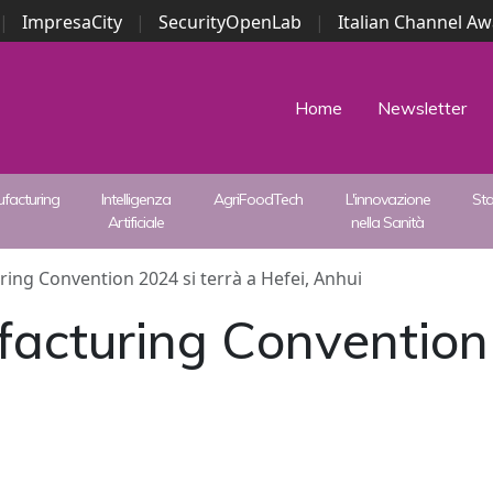
|
ImpresaCity
|
SecurityOpenLab
|
Italian Channel A
Security Awards
|
...
Home
Newsletter
facturing
Intelligenza
AgriFoodTech
L'innovazione
St
Artificiale
nella Sanità
ing Convention 2024 si terrà a Hefei, Anhui
acturing Convention 