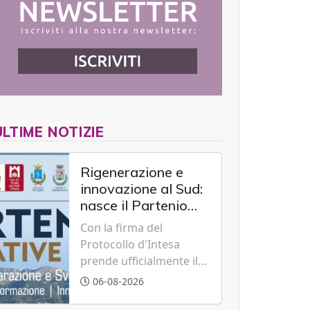
ULTIME NOTIZIE
Rigenerazione e
innovazione al Sud:
nasce il Partenio
Creative Hub per il
Con la firma del
rilancio del
Protocollo d'Intesa
territorio
prende ufficialmente il
via il recupero dell'ex
06-08-2026
Albergo Scuola di