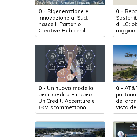
0
-
Rigenerazione e
0
-
Repo
innovazione al Sud:
Sosteni
nasce il Partenio
di LG: o
Creative Hub per il
raggiunt
rilancio del territorio
anni d'a
0
-
Un nuovo modello
0
-
AT&T
per il credito europeo:
portano 
UniCredit, Accenture e
dei droni
IBM scommettono
vista de
sull'innovazione
tecnologica