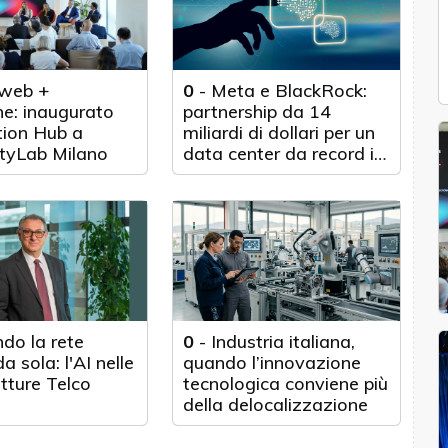
web +
0
-
Meta e BlackRock:
e: inaugurato
partnership da 14
tion Hub a
miliardi di dollari per un
tyLab Milano
data center da record in
Texas
do la rete
0
-
Industria italiana,
a sola: l'AI nelle
quando l’innovazione
utture Telco
tecnologica conviene più
della delocalizzazione