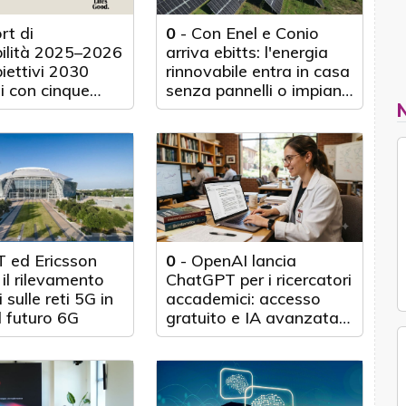
rt di
0
-
Con Enel e Conio
bilità 2025–2026
arriva ebitts: l'energia
biettivi 2030
rinnovabile entra in casa
i con cinque
senza pannelli o impianti
nticipo
fisici
 ed Ericsson
0
-
OpenAI lancia
il rilevamento
ChatGPT per i ricercatori
 sulle reti 5G in
accademici: accesso
l futuro 6G
gratuito e IA avanzata
per 100.000 scienziati