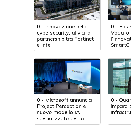
0
-
Innovazione nella
0
-
Fast
cybersecurity: al via la
Vodafon
partnership tra Fortinet
l’Innova
e Intel
SmartCi
0
-
Microsoft annuncia
0
-
Quan
Project Perception e il
impara d
nuovo modello IA
infrastr
specializzato per la
cybersecurity