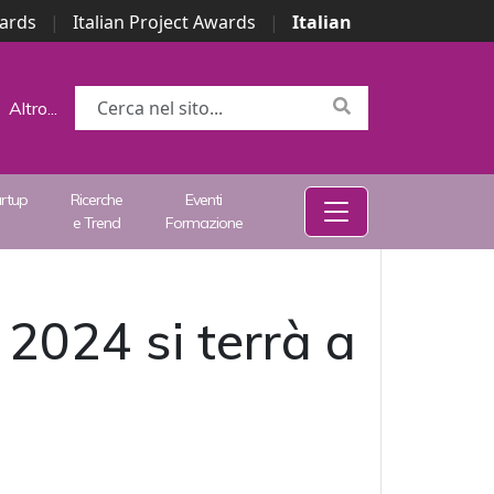
wards
|
Italian Project Awards
|
Italian
Altro...
artup
Ricerche
Eventi
e Trend
Formazione
2024 si terrà a