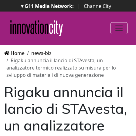
▾ G11 Media Network:
|
ChannelCity
|
ImpresaCity
|
SecurityOpenLab
|
Italian Channel
Awards
|
Italian Project Awards
|
Italian Security
Awards
|
...
Home
news-biz
Rigaku annuncia il lancio di STAvesta, un
analizzatore termico realizzato su misura per lo
sviluppo di materiali di nuova generazione
Rigaku annuncia il
lancio di STAvesta,
un analizzatore