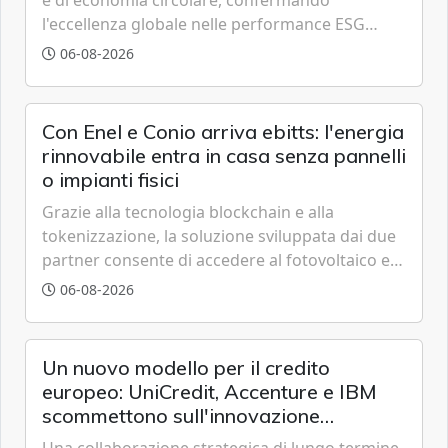
l'eccellenza globale nelle performance ESG
grazie a innovazione, accessibilità e governance
06-08-2026
trasparente.
Con Enel e Conio arriva ebitts: l'energia
rinnovabile entra in casa senza pannelli
o impianti fisici
Grazie alla tecnologia blockchain e alla
tokenizzazione, la soluzione sviluppata dai due
partner consente di accedere al fotovoltaico e
all'eolico ottenendo risparmi diretti in bolletta,
06-08-2026
offrendo un'alternativa ideale soprattutto per
chi vive in appartamento nei centri urbani.
Un nuovo modello per il credito
europeo: UniCredit, Accenture e IBM
scommettono sull'innovazione
tecnologica
Una collaborazione strategica di lungo termine