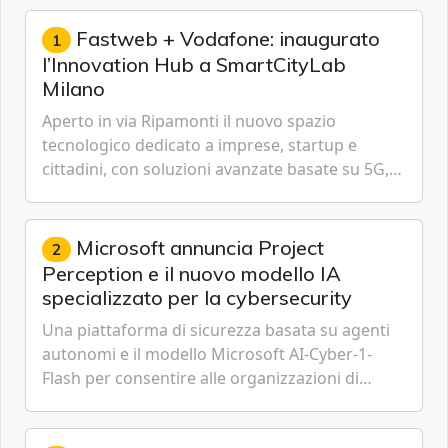
Fastweb + Vodafone: inaugurato
1
l’Innovation Hub a SmartCityLab
Milano
Aperto in via Ripamonti il nuovo spazio
tecnologico dedicato a imprese, startup e
cittadini, con soluzioni avanzate basate su 5G,
IoT, Cloud, Intelligenza Artificiale e
Cybersecurity.
Microsoft annuncia Project
2
Perception e il nuovo modello IA
specializzato per la cybersecurity
Una piattaforma di sicurezza basata su agenti
autonomi e il modello Microsoft AI-Cyber-1-
Flash per consentire alle organizzazioni di
passare da una difesa reattiva a una strategia di
gestione continua del rischio.