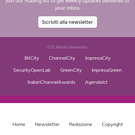
Join our mailing list to get weekly updates delivered to
your inbox.
Iscriviti alla newsletter
G11 Media Networks
BitCity
ChannelCity
ImpresaCity
SecurityOpenLab
GreenCity
ImpresaGreen
ItalianChannelAwards
AgendaIct
Home
Newsletter
Redazione
Copyright