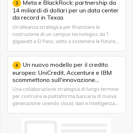
Meta e BlackRock: partnership da
3
14 miliardi di dollari per un data center
da record in Texas
Un'alleanza strategica per finanziare la
costruzione di un campus tecnologico da 1
gigawatt a El Paso, volto a sostenere le future
ambizioni di superintelligenza e intelligenza
artificiale dell'azienda di Mark Zuckerberg.
Un nuovo modello per il credito
4
europeo: UniCredit, Accenture e IBM
scommettono sull'innovazione
tecnologica
Una collaborazione strategica di lungo termine
per costruire la piattaforma bancaria di nuova
generazione unendo cloud, dati e intelligenza
artificiale.