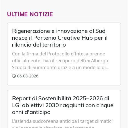
ULTIME NOTIZIE
Rigenerazione e innovazione al Sud:
nasce il Partenio Creative Hub per il
rilancio del territorio
Con la firma del Protocollo d'Intesa prende
ufficialmente il via il recupero dell'ex Albergo
Scuola di Summonte grazie a un modello di
partenariato pubblico-privato e a una rete di
06-08-2026
partner strategici d'eccellenza.
Report di Sostenibilità 2025–2026 di
LG: obiettivi 2030 raggiunti con cinque
anni d'anticipo
L'azienda sudcoreana anticipa i target climatici
e di economia circolare, confermando