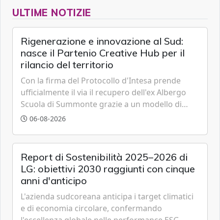
ULTIME NOTIZIE
Rigenerazione e innovazione al Sud:
nasce il Partenio Creative Hub per il
rilancio del territorio
Con la firma del Protocollo d'Intesa prende
ufficialmente il via il recupero dell'ex Albergo
Scuola di Summonte grazie a un modello di
partenariato pubblico-privato e a una rete di
06-08-2026
partner strategici d'eccellenza.
Report di Sostenibilità 2025–2026 di
LG: obiettivi 2030 raggiunti con cinque
anni d'anticipo
L'azienda sudcoreana anticipa i target climatici
e di economia circolare, confermando
l'eccellenza globale nelle performance ESG