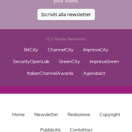
your inbox.
Iscriviti alla newsletter
G11 Media Networks
BitCity
ChannelCity
ImpresaCity
SecurityOpenLab
GreenCity
ImpresaGreen
ItalianChannelAwards
AgendaIct
Home
Newsletter
Redazione
Copyright
Pubblicità
Contattaci