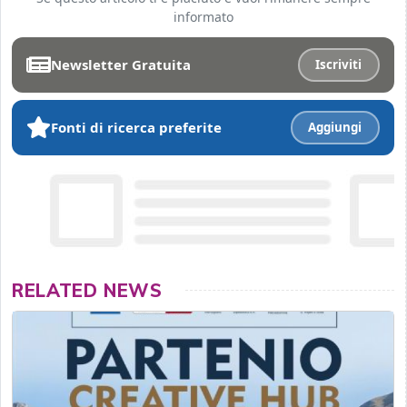
informato
Newsletter Gratuita
Iscriviti
Fonti di ricerca preferite
Aggiungi
RELATED NEWS