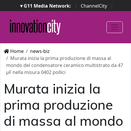
▾ G11 Media Network:
|
ChannelCity
|
ImpresaCity
|
SecurityOpenLab
|
Italian Channel
Awards
|
Italian Project Awards
|
Italian Security
Awards
|
...
Home
news-biz
Murata inizia la prima produzione di massa al
mondo del condensatore ceramico multistrato da 47
μF nella misura 0402 pollici
Murata inizia la
prima produzione
di massa al mondo