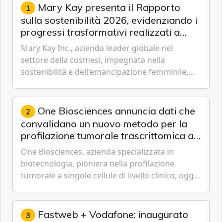
Mary Kay presenta il Rapporto
1
sulla sostenibilità 2026, evidenziando i
progressi trasformativi realizzati a
livello globale nelle sfere sociale,
Mary Kay Inc., azienda leader globale nel
economica e ambientale
settore della cosmesi, impegnata nella
sostenibilità e dell'emancipazione femminile,
oggi ha presentato il suo Rapporto sulla
sostenibilità 2026, una panora...
One Biosciences annuncia dati che
2
convalidano un nuovo metodo per la
profilazione tumorale trascrittomica a
singole cellule da campioni istologici
One Biosciences, azienda specializzata in
biotecnologia, pioniera nella profilazione
tumorale a singole cellule di livello clinico, oggi
ha annunciato dati indicanti che i profili di
espressione dell'...
Fastweb + Vodafone: inaugurato
3