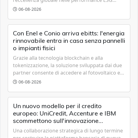
grazie a innovazione, accessibilità e governance
06-08-2026
trasparente.
Con Enel e Conio arriva ebitts: l'energia
rinnovabile entra in casa senza pannelli
o impianti fisici
Grazie alla tecnologia blockchain e alla
tokenizzazione, la soluzione sviluppata dai due
partner consente di accedere al fotovoltaico e
all'eolico ottenendo risparmi diretti in bolletta,
06-08-2026
offrendo un'alternativa ideale soprattutto per
chi vive in appartamento nei centri urbani.
Un nuovo modello per il credito
europeo: UniCredit, Accenture e IBM
scommettono sull'innovazione
tecnologica
Una collaborazione strategica di lungo termine
per costruire la piattaforma bancaria di nuova