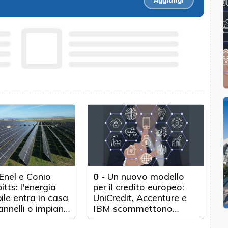
Aggiungi
Enel e Conio
0
-
Un nuovo modello
itts: l'energia
per il credito europeo:
ile entra in casa
UniCredit, Accenture e
nnelli o impianti
IBM scommettono
sull'innovazione