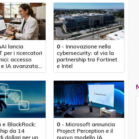
tecnologica
AI lancia
0
-
Innovazione nella
per i ricercatori
cybersecurity: al via la
ici: accesso
partnership tra Fortinet
o e IA avanzata
e Intel
000 scienziati
 e BlackRock:
0
-
Microsoft annuncia
ship da 14
Project Perception e il
di dollari per un
nuovo modello IA