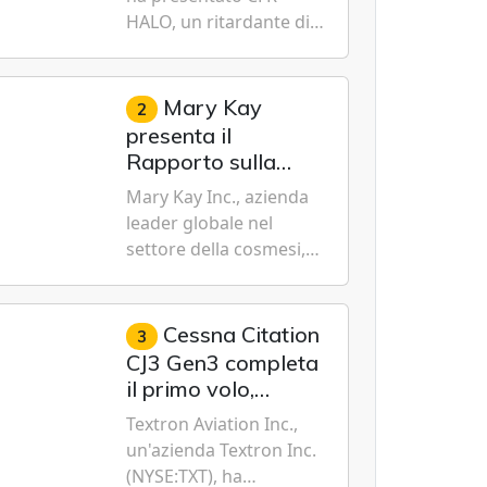
per la moderna
HALO, un ritardante di
lotta aerea contro
fiamma di nuova
gli incendi
generazione a effetto
prolungato progettato
Mary Kay
2
specificamente per i
presenta il
velivoli moderni, i
Rapporto sulla
sistemi di serbatoi e le
sostenibilità 2026,
Mary Kay Inc., azienda
missioni an...
evidenziando i
leader globale nel
progressi
settore della cosmesi,
trasformativi
impegnata nella
realizzati a livello
sostenibilità e
globale nelle sfere
dell'emancipazione
Cessna Citation
3
sociale, economica
femminile, oggi ha
CJ3 Gen3 completa
e ambientale
presentato il suo
il primo volo,
Rapporto sulla
avvicinando il jet
Textron Aviation Inc.,
sostenibilità 2026, una
leggero di nuova
un'azienda Textron Inc.
panora...
generazione alla
(NYSE:TXT), ha