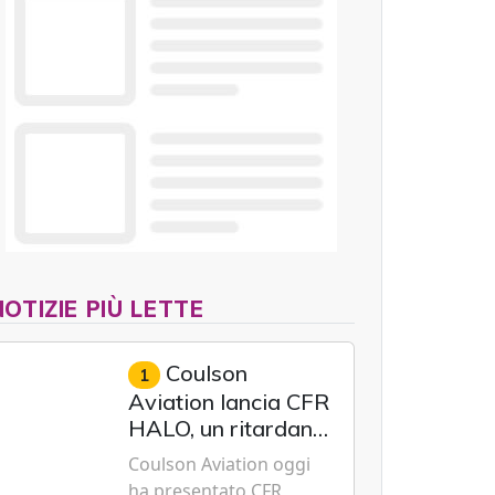
quota in tempo reale,
anticipando le
funzionalità tipiche delle
reti di sesta
generazione.
NOTIZIE PIÙ LETTE
Coulson
1
Aviation lancia CFR
HALO, un ritardante
di fiamma a effetto
Coulson Aviation oggi
prolungato studiato
ha presentato CFR