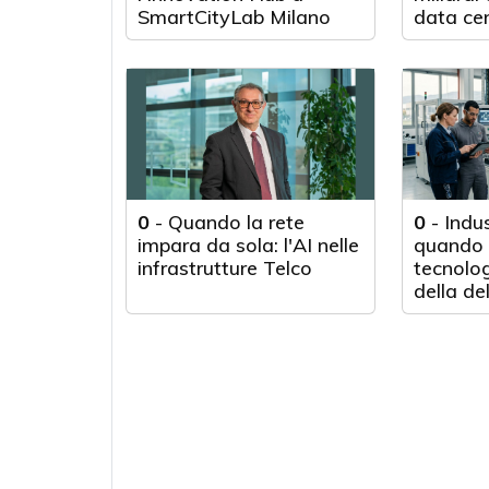
SmartCityLab Milano
data cen
Texas
0
-
Quando la rete
0
-
Indus
impara da sola: l'AI nelle
quando 
infrastrutture Telco
tecnolog
della de