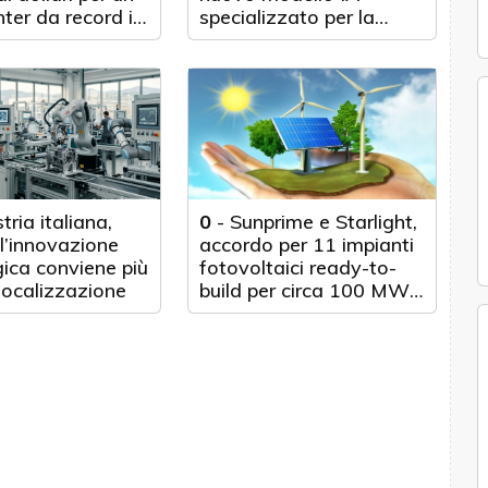
ter da record in
specializzato per la
cybersecurity
tria italiana,
0
-
Sunprime e Starlight,
l’innovazione
accordo per 11 impianti
ica conviene più
fotovoltaici ready-to-
localizzazione
build per circa 100 MWp
in Italia