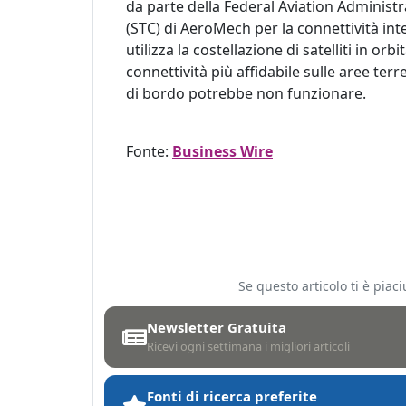
da parte della Federal Aviation Administr
(STC) di AeroMech per la connettività int
utilizza la costellazione di satelliti in or
connettività più affidabile sulle aree terr
di bordo potrebbe non funzionare.
Fonte:
Business Wire
Se questo articolo ti è pia
Newsletter Gratuita
Ricevi ogni settimana i migliori articoli
Fonti di ricerca preferite