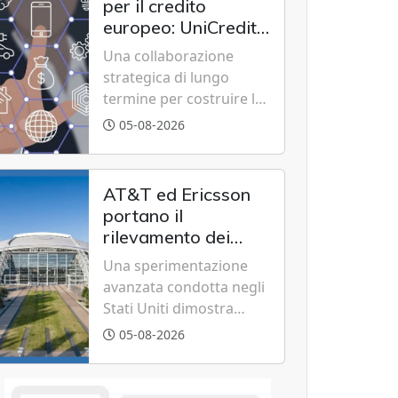
per il credito
bolletta, offrendo
europeo: UniCredit,
un'alternativa ideale
Accenture e IBM
Una collaborazione
soprattutto per chi vive
scommettono
strategica di lungo
in appartamento nei
sull'innovazione
termine per costruire la
centri urbani.
tecnologica
piattaforma bancaria di
05-08-2026
nuova generazione
unendo cloud, dati e
intelligenza artificiale.
AT&T ed Ericsson
portano il
rilevamento dei
droni sulle reti 5G in
Una sperimentazione
vista del futuro 6G
avanzata condotta negli
Stati Uniti dimostra
come le torri cellulari
05-08-2026
esistenti e l'intelligenza
artificiale possano
tracciare velivoli a bassa