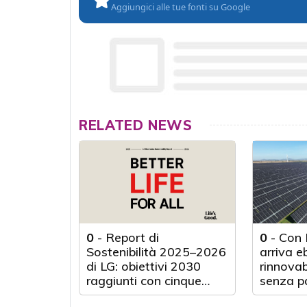
Aggiungici alle tue fonti su Google
RELATED NEWS
0
-
Report di
0
-
Con 
Sostenibilità 2025–2026
arriva eb
di LG: obiettivi 2030
rinnovab
raggiunti con cinque
senza pa
anni d'anticipo
fisici