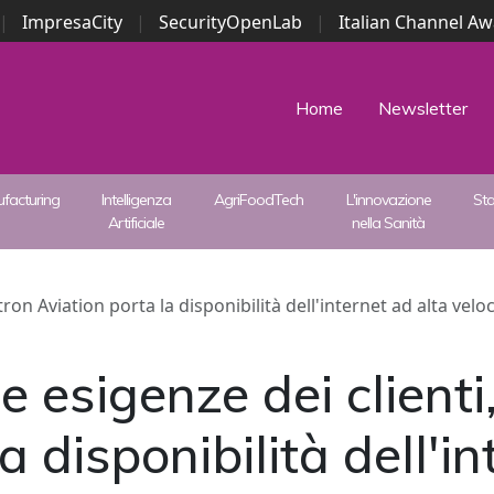
|
ImpresaCity
|
SecurityOpenLab
|
Italian Channel A
Security Awards
|
...
Home
Newsletter
facturing
Intelligenza
AgriFoodTech
L'innovazione
St
Artificiale
nella Sanità
tron Aviation porta la disponibilità dell'internet ad alta velo
e esigenze dei clienti
a disponibilità dell'i