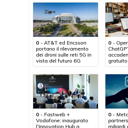
0
-
AT&T ed Ericsson
0
-
Open
portano il rilevamento
ChatGPT 
dei droni sulle reti 5G in
accadem
vista del futuro 6G
gratuit
per 100.
0
-
Fastweb +
0
-
Meta
Vodafone: inaugurato
partner
l’Innovation Hub a
miliardi 