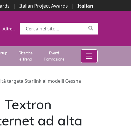
wards
|
Italian Project Awards
|
Italian
Altro...
artup
Ricerche
Eventi
e Trend
Formazione
cità targata Starlink ai modelli Cessna
, Textron
nternet ad alta