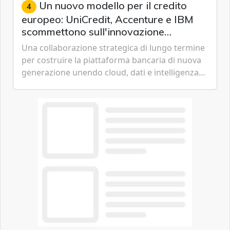
Un nuovo modello per il credito
4
europeo: UniCredit, Accenture e IBM
scommettono sull'innovazione
tecnologica
Una collaborazione strategica di lungo termine
per costruire la piattaforma bancaria di nuova
generazione unendo cloud, dati e intelligenza
artificiale.