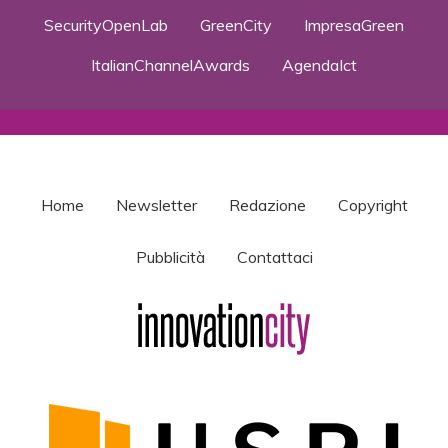
SecurityOpenLab
GreenCity
ImpresaGreen
ItalianChannelAwards
AgendaIct
Home
Newsletter
Redazione
Copyright
Pubblicità
Contattaci