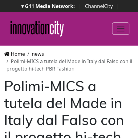
▾ G11 Media Network:
|
ChannelCity
|
ImpresaCity
|
SecurityOpenLab
|
Italian Channel
Awards
|
Italian Project Awards
|
Italian Security
Awards
|
...
Home
news
Polimi-MICS a tutela del Made in Italy dal Falso con il
progetto hi-tech PBR Fashion
Polimi-MICS a
tutela del Made in
Italy dal Falso con
il progetto hi-tech