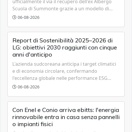
ufficialmente il via il recupero dell'ex Albergo
Scuola di Summonte grazie a un modello di
partenariato pubblico-privato e a una rete di
06-08-2026
partner strategici d'eccellenza.
Report di Sostenibilità 2025–2026 di
LG: obiettivi 2030 raggiunti con cinque
anni d'anticipo
L'azienda sudcoreana anticipa i target climatici
e di economia circolare, confermando
l'eccellenza globale nelle performance ESG
grazie a innovazione, accessibilità e governance
06-08-2026
trasparente.
Con Enel e Conio arriva ebitts: l'energia
rinnovabile entra in casa senza pannelli
o impianti fisici