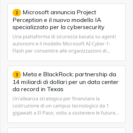
Cybersecurity.
Microsoft annuncia Project
2
Perception e il nuovo modello IA
specializzato per la cybersecurity
Una piattaforma di sicurezza basata su agenti
autonomi e il modello Microsoft AI-Cyber-1-
Flash per consentire alle organizzazioni di
passare da una difesa reattiva a una strategia di
gestione continua del rischio.
Meta e BlackRock: partnership da
3
14 miliardi di dollari per un data center
da record in Texas
Un'alleanza strategica per finanziare la
costruzione di un campus tecnologico da 1
gigawatt a El Paso, volto a sostenere le future
ambizioni di superintelligenza e intelligenza
artificiale dell'azienda di Mark Zuckerberg.