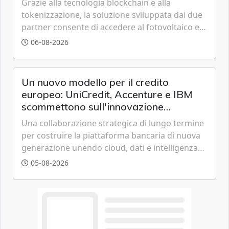
Grazie alla tecnologia blockchain e alla
tokenizzazione, la soluzione sviluppata dai due
partner consente di accedere al fotovoltaico e
all'eolico ottenendo risparmi diretti in bolletta,
06-08-2026
offrendo un'alternativa ideale soprattutto per
chi vive in appartamento nei centri urbani.
Un nuovo modello per il credito
europeo: UniCredit, Accenture e IBM
scommettono sull'innovazione
tecnologica
Una collaborazione strategica di lungo termine
per costruire la piattaforma bancaria di nuova
generazione unendo cloud, dati e intelligenza
artificiale.
05-08-2026