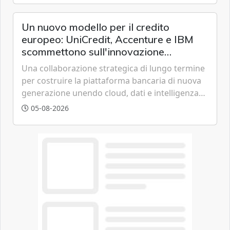
chi vive in appartamento nei centri urbani.
Un nuovo modello per il credito
europeo: UniCredit, Accenture e IBM
scommettono sull'innovazione
tecnologica
Una collaborazione strategica di lungo termine
per costruire la piattaforma bancaria di nuova
generazione unendo cloud, dati e intelligenza
artificiale.
05-08-2026