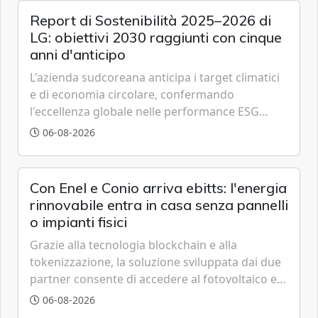
Report di Sostenibilità 2025–2026 di
LG: obiettivi 2030 raggiunti con cinque
anni d'anticipo
L'azienda sudcoreana anticipa i target climatici
e di economia circolare, confermando
l'eccellenza globale nelle performance ESG
grazie a innovazione, accessibilità e governance
06-08-2026
trasparente.
Con Enel e Conio arriva ebitts: l'energia
rinnovabile entra in casa senza pannelli
o impianti fisici
Grazie alla tecnologia blockchain e alla
tokenizzazione, la soluzione sviluppata dai due
partner consente di accedere al fotovoltaico e
all'eolico ottenendo risparmi diretti in bolletta,
06-08-2026
offrendo un'alternativa ideale soprattutto per