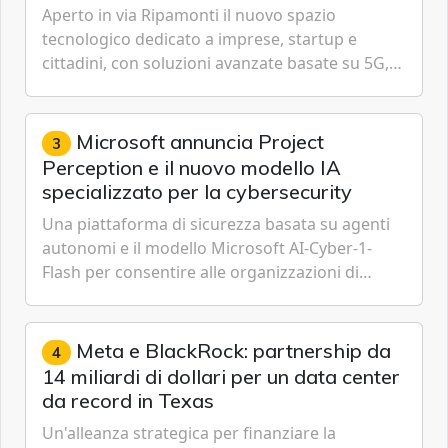
Aperto in via Ripamonti il nuovo spazio
tecnologico dedicato a imprese, startup e
cittadini, con soluzioni avanzate basate su 5G,
IoT, Cloud, Intelligenza Artificiale e
Cybersecurity.
Microsoft annuncia Project
3
Perception e il nuovo modello IA
specializzato per la cybersecurity
Una piattaforma di sicurezza basata su agenti
autonomi e il modello Microsoft AI-Cyber-1-
Flash per consentire alle organizzazioni di
passare da una difesa reattiva a una strategia di
gestione continua del rischio.
Meta e BlackRock: partnership da
4
14 miliardi di dollari per un data center
da record in Texas
Un'alleanza strategica per finanziare la