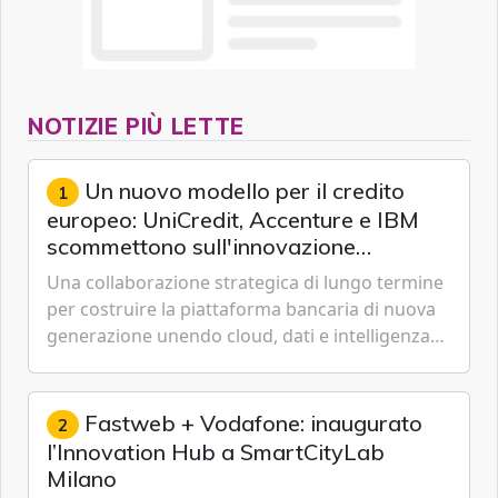
NOTIZIE PIÙ LETTE
Un nuovo modello per il credito
1
europeo: UniCredit, Accenture e IBM
scommettono sull'innovazione
tecnologica
Una collaborazione strategica di lungo termine
per costruire la piattaforma bancaria di nuova
generazione unendo cloud, dati e intelligenza
artificiale.
Fastweb + Vodafone: inaugurato
2
l’Innovation Hub a SmartCityLab
Milano