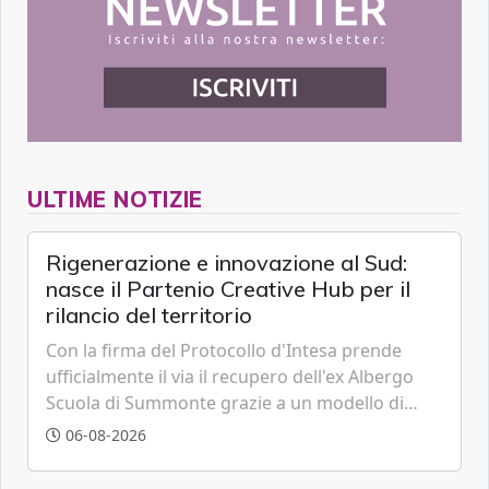
ULTIME NOTIZIE
Rigenerazione e innovazione al Sud:
nasce il Partenio Creative Hub per il
rilancio del territorio
Con la firma del Protocollo d'Intesa prende
ufficialmente il via il recupero dell'ex Albergo
Scuola di Summonte grazie a un modello di
partenariato pubblico-privato e a una rete di
06-08-2026
partner strategici d'eccellenza.