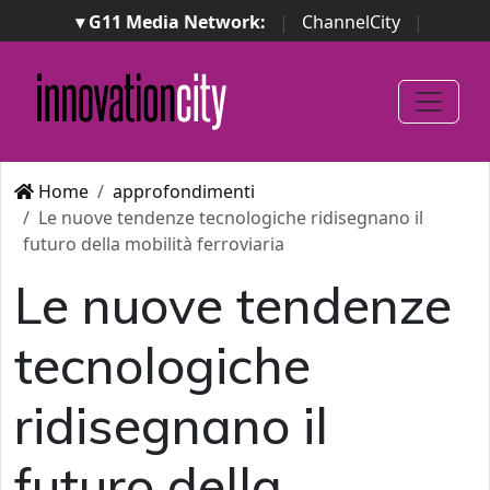
▾ G11 Media Network:
|
ChannelCity
|
ImpresaCity
|
SecurityOpenLab
|
Italian Channel
Awards
|
Italian Project Awards
|
Italian Security
Awards
|
...
Home
approfondimenti
Le nuove tendenze tecnologiche ridisegnano il
futuro della mobilità ferroviaria
Le nuove tendenze
tecnologiche
ridisegnano il
futuro della