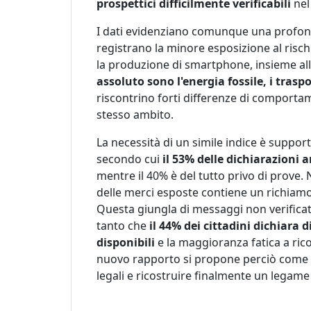
prospettici difficilmente verificabili
nel
I dati evidenziano comunque una profond
registrano la minore esposizione al rischi
la produzione di smartphone, insieme alle 
assoluto sono l'energia fossile, i trasp
riscontrino forti differenze di comporta
stesso ambito.
La necessità di un simile indice è suppor
secondo cui
il 53% delle dichiarazioni 
mentre il 40% è del tutto privo di prove. 
delle merci esposte contiene un richiamo
Questa giungla di messaggi non verificat
tanto che
il 44% dei cittadini dichiara 
disponibili
e la maggioranza fatica a rico
nuovo rapporto si propone perciò come u
legali e ricostruire finalmente un legame