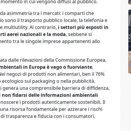
 momento in cui vengono diffusi al pubblico.
a asimmetria tra i mercati: i comparti che
o sono il trasporto pubblico locale, la telefonia e
multiutility. Al contrario,
i settori più esposti in
orti aerei nazionali e la moda
, sebbene si
mento tra le singole imprese appartenenti allo
tata dalle rilevazioni della Commissione Europea,
ambientali in Europa è vago o fuorviante
,
Nei negozi di prodotti non alimentari, ben il 76%
 ecologico sul packaging o nella pubblicità.
i genera una comprensibile barriera di diffidenza,
di non fidarsi delle informazioni ambientali
noscere i prodotti autenticamente sostenibili. Il
na risorsa fondamentale per azzerare i rischi
 di trasparenza e fiducia con i consumatori.