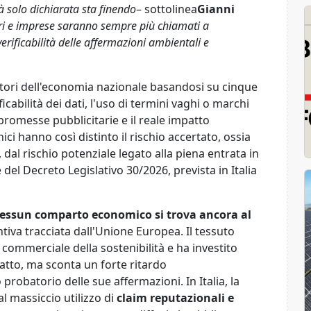
tà solo dichiarata sta finendo
– sottolinea
Gianni
i e imprese saranno sempre più chiamati a
erificabilità delle affermazioni ambientali e
ttori dell'economia nazionale basandosi su cinque
icabilità dei dati, l'uso di termini vaghi o marchi
 promesse pubblicitarie e il reale impatto
nici hanno così distinto il rischio accertato, ossia
tà, dal rischio potenziale legato alla piena entrata in
del Decreto Legislativo 30/2026, prevista in Italia
essun comparto economico si trova ancora al
tiva tracciata dall'Unione Europea. Il tessuto
 commerciale della sostenibilità e ha investito
atto, ma sconta un forte ritardo
robatorio delle sue affermazioni. In Italia, la
l massiccio utilizzo di
claim reputazionali e