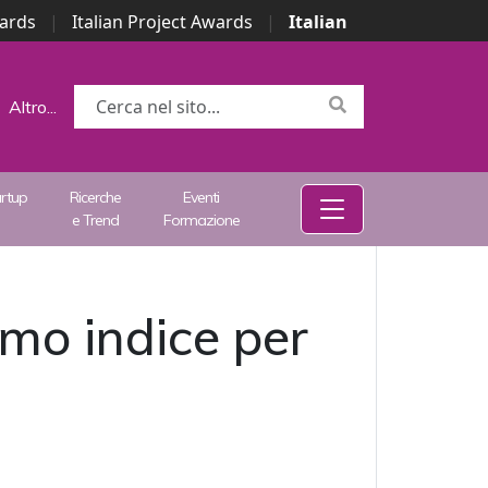
wards
|
Italian Project Awards
|
Italian
Altro...
artup
Ricerche
Eventi
e Trend
Formazione
imo indice per