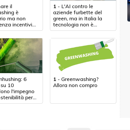
are il
1
-
L'AI contro le
shing è
aziende furbette del
rio ma non
green, ma in Italia la
enza incentivi
tecnologia non è
te non migliora
adottata. I commenti di
IAP e Codacons
nhushing: 6
1
-
Greenwashing?
 su 10
Allora non compro
ono l'impegno
stenibilità per
lle accuse di
shing