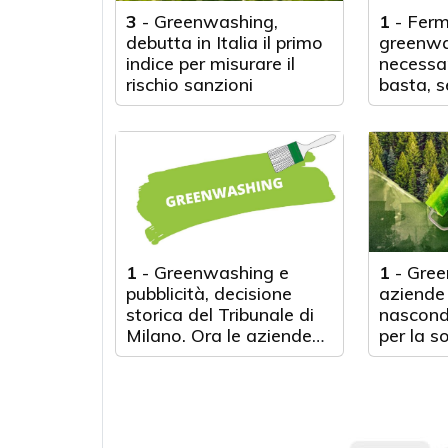
3
-
Greenwashing,
1
-
Ferm
debutta in Italia il primo
greenwa
indice per misurare il
necessa
rischio sanzioni
basta, s
l’ambien
1
-
Greenwashing e
1
-
Gree
pubblicità, decisione
aziende
storica del Tribunale di
nascond
Milano. Ora le aziende
per la so
'furbette' rischiano
paura de
grosso
greenwa