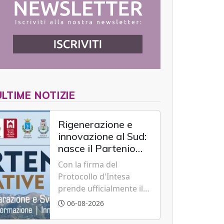
ULTIME NOTIZIE
Rigenerazione e
innovazione al Sud:
nasce il Partenio
Creative Hub per il
Con la firma del
rilancio del
Protocollo d'Intesa
territorio
prende ufficialmente il
via il recupero dell'ex
06-08-2026
Albergo Scuola di