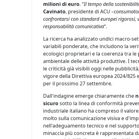
milioni di euro
. “
Il tempo della sostenibili
Cavinato
, presidente di ACU –
consumator
confrontarsi con standard europei rigorosi, v
responsabilità comunicativa
“.
La ricerca ha analizzato undici macro-se
variabili ponderate, che includono la verif
ecologici proprietari e la coerenza tra le
ambientale delle attività produttive. I tec
le criticità già visibili oggi nelle pubblici
vigore della Direttiva europea 2024/825 e 
per il prossimo 27 settembre.
Dall'indagine emerge chiaramente che
n
sicuro
sotto la linea di conformità preven
industriale italiano ha compreso il valore
molto sulla comunicazione visiva e d'imp
nell'adeguamento tecnico e nel supporto p
minaccia più concreta è rappresentata da