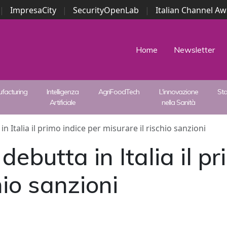
|
ImpresaCity
|
SecurityOpenLab
|
Italian Channel A
Security Awards
|
...
Home
Newsletter
facturing
Intelligenza
AgriFoodTech
L'innovazione
St
Artificiale
nella Sanità
 Italia il primo indice per misurare il rischio sanzioni
ebutta in Italia il pr
hio sanzioni