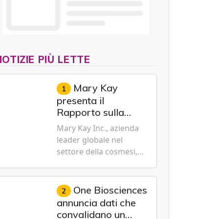
NOTIZIE PIÙ LETTE
Mary Kay
1
presenta il
Rapporto sulla
sostenibilità 2026,
Mary Kay Inc., azienda
evidenziando i
leader globale nel
progressi
settore della cosmesi,
trasformativi
impegnata nella
realizzati a livello
sostenibilità e
globale nelle sfere
dell'emancipazione
One Biosciences
2
sociale, economica
femminile, oggi ha
annuncia dati che
e ambientale
presentato il suo
convalidano un