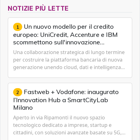
NOTIZIE PIÙ LETTE
Un nuovo modello per il credito
1
europeo: UniCredit, Accenture e IBM
scommettono sull'innovazione
tecnologica
Una collaborazione strategica di lungo termine
per costruire la piattaforma bancaria di nuova
generazione unendo cloud, dati e intelligenza
artificiale.
Fastweb + Vodafone: inaugurato
2
l’Innovation Hub a SmartCityLab
Milano
Aperto in via Ripamonti il nuovo spazio
tecnologico dedicato a imprese, startup e
cittadini, con soluzioni avanzate basate su 5G,
IoT, Cloud, Intelligenza Artificiale e