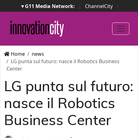
▾ G11 Media Network:
|
ChannelCity
|
ImpresaCity
|
SecurityOpenLab
|
Italian Channel
Awards
|
Italian Project Awards
|
Italian Security
Awards
|
...
Home
news
LG punta sul futuro: nasce il Robotics Business
Center
LG punta sul futuro:
nasce il Robotics
Business Center