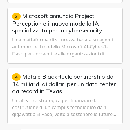
Cybersecurity.
Microsoft annuncia Project
3
Perception e il nuovo modello IA
specializzato per la cybersecurity
Una piattaforma di sicurezza basata su agenti
autonomi e il modello Microsoft AI-Cyber-1-
Flash per consentire alle organizzazioni di
passare da una difesa reattiva a una strategia di
gestione continua del rischio.
Meta e BlackRock: partnership da
4
14 miliardi di dollari per un data center
da record in Texas
Un'alleanza strategica per finanziare la
costruzione di un campus tecnologico da 1
gigawatt a El Paso, volto a sostenere le future
ambizioni di superintelligenza e intelligenza
artificiale dell'azienda di Mark Zuckerberg.