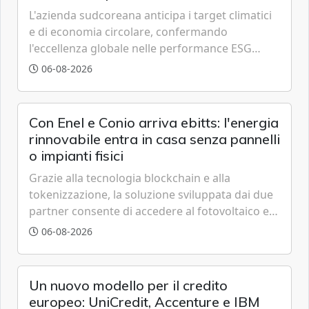
L'azienda sudcoreana anticipa i target climatici
e di economia circolare, confermando
l'eccellenza globale nelle performance ESG
grazie a innovazione, accessibilità e governance
06-08-2026
trasparente.
Con Enel e Conio arriva ebitts: l'energia
rinnovabile entra in casa senza pannelli
o impianti fisici
Grazie alla tecnologia blockchain e alla
tokenizzazione, la soluzione sviluppata dai due
partner consente di accedere al fotovoltaico e
all'eolico ottenendo risparmi diretti in bolletta,
06-08-2026
offrendo un'alternativa ideale soprattutto per
chi vive in appartamento nei centri urbani.
Un nuovo modello per il credito
europeo: UniCredit, Accenture e IBM