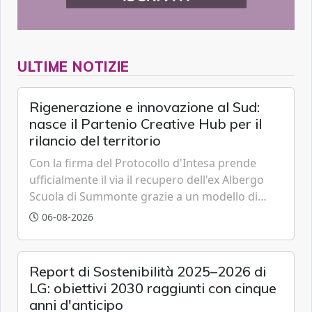
ULTIME NOTIZIE
Rigenerazione e innovazione al Sud:
nasce il Partenio Creative Hub per il
rilancio del territorio
Con la firma del Protocollo d'Intesa prende
ufficialmente il via il recupero dell'ex Albergo
Scuola di Summonte grazie a un modello di
partenariato pubblico-privato e a una rete di
06-08-2026
partner strategici d'eccellenza.
Report di Sostenibilità 2025–2026 di
LG: obiettivi 2030 raggiunti con cinque
anni d'anticipo